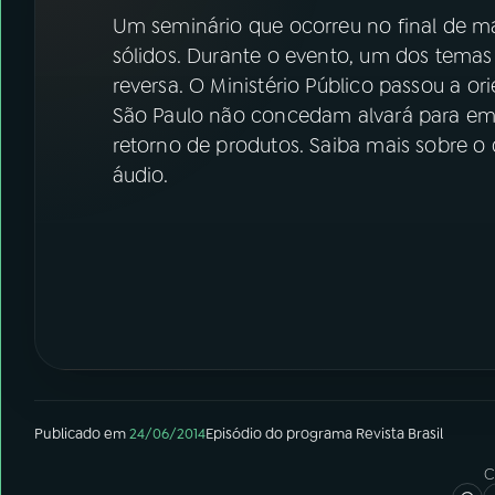
07
ÚLTIMAS
Um seminário que ocorreu no final de ma
sólidos. Durante o evento, um dos temas 
08
FESTIVAL DE MÚSICA
reversa. O Ministério Público passou a or
São Paulo não concedam alvará para em
retorno de produtos. Saiba mais sobre o q
ACOMPANHE A RÁDIO NACIONAL
áudio.
YouTube
Facebook
Instagram
X
TikTok
Publicado em
24/06/2014
Episódio
do programa
Revista Brasil
C