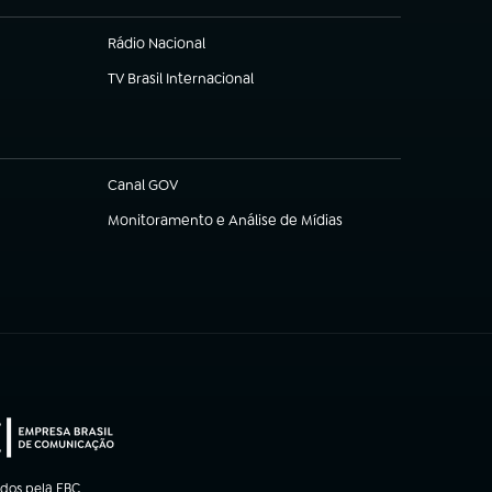
Rádio Nacional
TV Brasil Internacional
(abre em nova aba)
Canal GOV
(abre em nova aba)
Monitoramento e Análise de Mídias
(abre em nova aba)
ados pela EBC