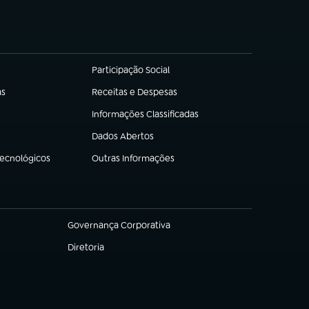
Participação Social
(abre em nova aba)
as
Receitas e Despesas
(abre em nova aba)
Informações Classificadas
(abre em nova aba)
Dados Abertos
(abre em nova aba)
Tecnológicos
Outras Informações
(abre em nova aba)
Governança Corporativa
(abre em nova aba)
Diretoria
(abre em nova aba)