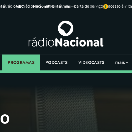
asil
rádio
MEC
rádio
Nacional
tv
Brasil
carta de serviço
acesso à inf
mais
PROGRAMAS
PODCASTS
VIDEOCASTS
mais
 o