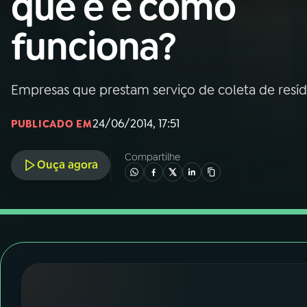
que é e como
Nacional
funciona?
01
INÍCIO
02
A RÁDIO
Empresas que prestam serviço de coleta de resídu
24/06/2014, 17:51
PUBLICADO EM
03
PROGRAMAÇÃO
Compartilhe
Ouça agora
04
PROGRAMAS
05
PODCASTS
06
VIDEOCASTS