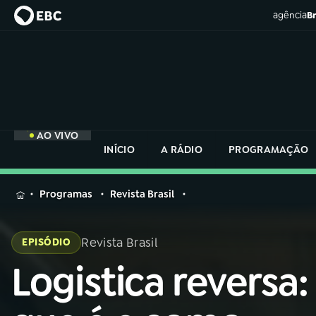
agência
Br
AO VIVO
INÍCIO
A RÁDIO
PROGRAMAÇÃO
MENU
Programas
Revista Brasil
Buscar
na
Revista Brasil
EPISÓDIO
Rádio
Buscar
Nacional
Logistica reversa:
Buscar
na
Rádio
AO VIVO