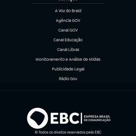
A Voz do Brasil
(abre em nova aba)
Agência GOV
(abre em nova aba)
Canal GOV
(abre em nova aba)
Canal Educação
(abre em nova aba)
Canal Libras
(abre em nova aba)
Monitoramento e Análise de Mídias
(abre em nova aba)
Publicidade Legal
(abre em nova aba)
Rádio Gov
(abre em nova aba)
© Todos os direitos reservados pela EBC