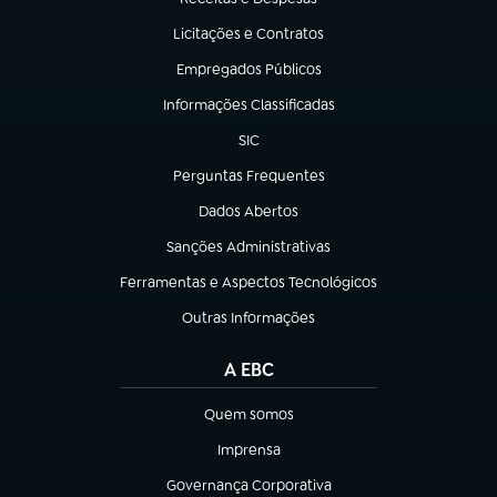
(abre em nova aba)
Licitações e Contratos
(abre em nova aba)
Empregados Públicos
(abre em nova aba)
Informações Classificadas
(abre em nova aba)
SIC
(abre em nova aba)
Perguntas Frequentes
(abre em nova aba)
Dados Abertos
(abre em nova aba)
Sanções Administrativas
(abre em nova aba)
Ferramentas e Aspectos Tecnológicos
(abre em nova aba)
Outras Informações
(abre em nova aba)
A EBC
Quem somos
(abre em nova aba)
Imprensa
(abre em nova aba)
Governança Corporativa
(abre em nova aba)