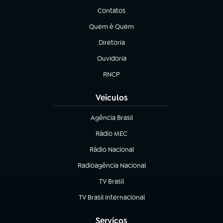
Contatos
(abre em nova aba)
Quem é Quem
(abre em nova aba)
Diretoria
(abre em nova aba)
Ouvidoria
(abre em nova aba)
RNCP
(abre em nova aba)
Veículos
Agência Brasil
(abre em nova aba)
Rádio MEC
(abre em nova aba)
Rádio Nacional
Radioagência Nacional
(abre em nova aba)
TV Brasil
(abre em nova aba)
TV Brasil Internacional
(abre em nova aba)
Serviços