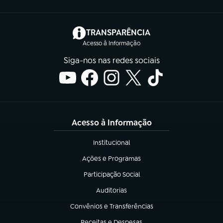
(abre em nova aba)
TRANSPARÊNCIA
Acesso à Informação
Siga-nos nas redes sociais
Acesso à Informação
Institucional
(abre em nova aba)
Ações e Programas
(abre em nova aba)
Participação Social
(abre em nova aba)
Auditorias
(abre em nova aba)
Convênios e Transferências
(abre em nova aba)
Receitas e Despesas