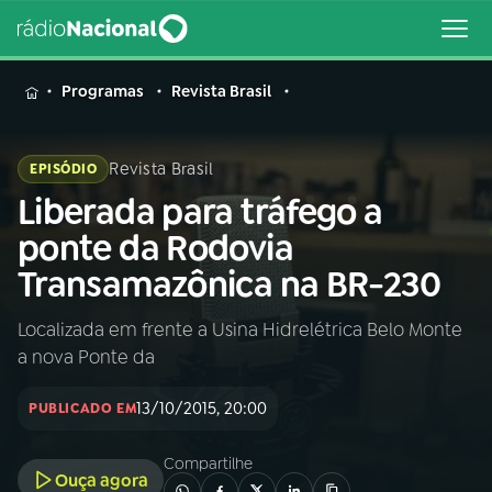
MENU
Programas
Revista Brasil
Revista Brasil
EPISÓDIO
Liberada para tráfego a
Buscar
na
ponte da Rodovia
Rádio
Buscar
Transamazônica na BR-230
Nacional
Localizada em frente a Usina Hidrelétrica Belo Monte
AO VIVO
a nova Ponte da
01
INÍCIO
13/10/2015, 20:00
PUBLICADO EM
Compartilhe
02
A RÁDIO
Ouça agora