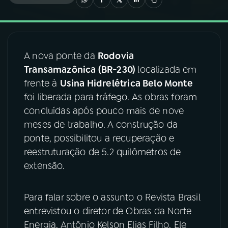
03
PROGRAMAÇÃO
A nova ponte da
Rodovia
04
PROGRAMAS
Transamazônica (BR-230)
localizada em
frente à
Usina Hidrelétrica Belo Monte
05
PODCASTS
foi liberada para tráfego. As obras foram
concluídas após pouco mais de nove
meses de trabalho. A construção da
06
VIDEOCASTS
ponte, possibilitou a recuperação e
reestruturação de 5.2 quilômetros de
07
ÚLTIMAS
extensão.
08
FESTIVAL DE MÚSICA
Para falar sobre o assunto o Revista Brasil
entrevistou o diretor de Obras da Norte
Energia, Antônio Kelson Elias Filho. Ele
ACOMPANHE A RÁDIO NACIONAL