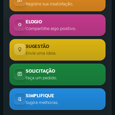
Registre sua insatisfação.
ELOGIO
Compartilhe algo positivo.
SUGESTÃO
Envie uma ideia.
SOLICITAÇÃO
Faça um pedido.
SIMPLIFIQUE
Sugira melhorias.