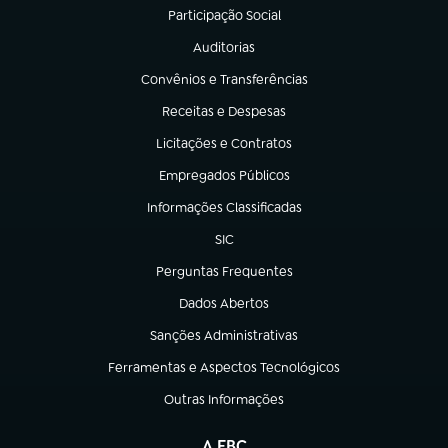
Participação Social
(abre em nova aba)
Auditorias
(abre em nova aba)
Convênios e Transferências
(abre em nova aba)
Receitas e Despesas
(abre em nova aba)
Licitações e Contratos
(abre em nova aba)
Empregados Públicos
(abre em nova aba)
Informações Classificadas
(abre em nova aba)
SIC
(abre em nova aba)
Perguntas Frequentes
(abre em nova aba)
Dados Abertos
(abre em nova aba)
Sanções Administrativas
(abre em nova aba)
Ferramentas e Aspectos Tecnológicos
(abre em nova aba)
Outras Informações
(abre em nova aba)
A EBC