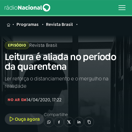
MENU
Programas
Revista Brasil
Revista Brasil
EPISÓDIO
Leitura é aliada no período
Buscar
na
da quarentena
Rádio
Buscar
Nacional
Ler reforça o distanciamento e o mergulho na
realidade
AO VIVO
14/04/2020, 17:22
NO AR EM
01
INÍCIO
Compartilhe
Ouça agora
02
A RÁDIO