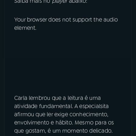
Saiba mais no
player
abaixo:
YouTube
Facebook
Your browser does not support the audio
Instagram
X
element.
TikTok
Carla lembrou que a leitura é uma
atividade fundamental. A especialsita
afirmou que ler exige conhecimento,
envolvimento e hábito. Mesmo para os
que gostam, é um momento delicado.