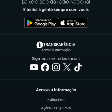
Baixe o app da rádio Nacional
E tenha a gente sempre com você.
(abre em nova aba)
TRANSPARÊNCIA
Acesso à Informação
Siga-nos nas redes sociais
Acesso à Informação
Institucional
(abre em nova aba)
Ações e Programas
(abre em nova aba)