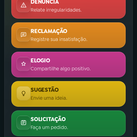
DENÚNCIA
Relate irregularidades.
RECLAMAÇÃO
Registre sua insatisfação.
ELOGIO
Compartilhe algo positivo.
SUGESTÃO
Envie uma ideia.
SOLICITAÇÃO
Faça um pedido.