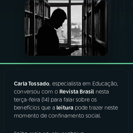
03
PROGRAMAÇÃO
04
PROGRAMAS
05
PODCASTS
06
VIDEOCASTS
Carla Tossado
, especialista em Educação,
conversou com o
Revista Brasil
nesta
07
ÚLTIMAS
terça-feira (14) para falar sobre os
benefícios que a
leitura
pode trazer neste
08
FESTIVAL DE MÚSICA
momento de confinamento social.
ACOMPANHE A RÁDIO NACIONAL