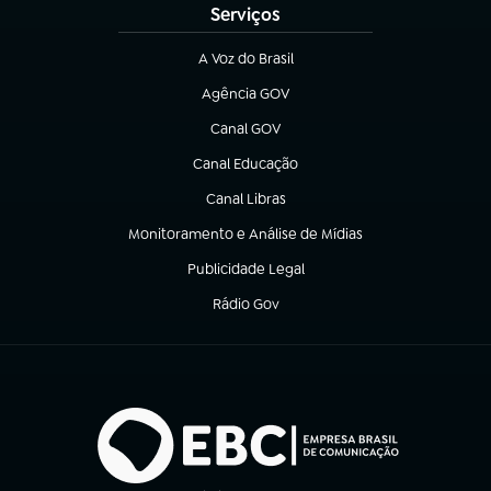
Serviços
A Voz do Brasil
(abre em nova aba)
Agência GOV
(abre em nova aba)
Canal GOV
(abre em nova aba)
Canal Educação
(abre em nova aba)
Canal Libras
(abre em nova aba)
Monitoramento e Análise de Mídias
(abre em nova aba)
Publicidade Legal
(abre em nova aba)
Rádio Gov
(abre em nova aba)