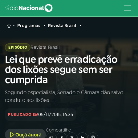
MENU
Programas
Revista Brasil
Revista Brasil
EPISÓDIO
Lei que prevê erradicação
Buscar
na
dos lixões segue sem ser
Rádio
Buscar
cumprida
Nacional
Segundo especialista, Senado e Câmara dão salvo-
AO VIVO
conduto aos lixões
01
INÍCIO
05/11/2015, 16:35
PUBLICADO EM
Compartilhe
02
A RÁDIO
Ouça agora