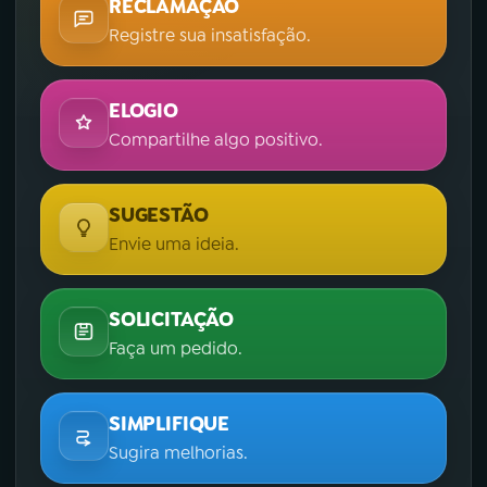
RECLAMAÇÃO
Registre sua insatisfação.
ELOGIO
Compartilhe algo positivo.
SUGESTÃO
Envie uma ideia.
SOLICITAÇÃO
Faça um pedido.
SIMPLIFIQUE
Sugira melhorias.