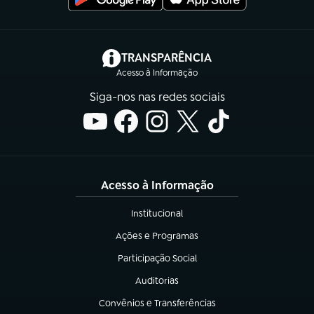
(abre em nova aba)
TRANSPARÊNCIA
Acesso à Informação
Siga-nos nas redes sociais
Acesso à Informação
Institucional
(abre em nova aba)
Ações e Programas
(abre em nova aba)
Participação Social
(abre em nova aba)
Auditorias
(abre em nova aba)
Convênios e Transferências
(abre em nova aba)