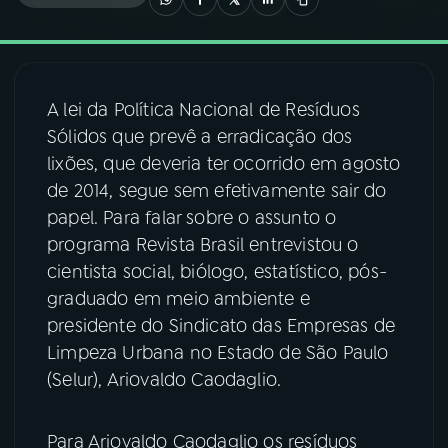
03
PROGRAMAÇÃO
A lei da Política Nacional de Resíduos
04
PROGRAMAS
Sólidos que prevê a erradicação dos
lixões, que deveria ter ocorrido em agosto
05
PODCASTS
de 2014, segue sem efetivamente sair do
papel. Para falar sobre o assunto o
programa Revista Brasil entrevistou o
06
VIDEOCASTS
cientista social, biólogo, estatístico, pós-
graduado em meio ambiente e
07
ÚLTIMAS
presidente do Sindicato das Empresas de
Limpeza Urbana no Estado de São Paulo
(Selur), Ariovaldo Caodaglio.
08
FESTIVAL DE MÚSICA
Para Ariovaldo Caodaglio os resíduos
ACOMPANHE A RÁDIO NACIONAL