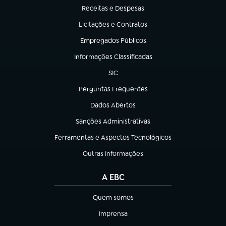
Receitas e Despesas
(abre em nova aba)
Licitações e Contratos
(abre em nova aba)
Empregados Públicos
(abre em nova aba)
Informações Classificadas
(abre em nova aba)
SIC
(abre em nova aba)
Perguntas Frequentes
(abre em nova aba)
Dados Abertos
(abre em nova aba)
Sanções Administrativas
(abre em nova aba)
Ferramentas e Aspectos Tecnológicos
(abre em nova aba)
Outras Informações
(abre em nova aba)
A EBC
Quem somos
(abre em nova aba)
Imprensa
(abre em nova aba)