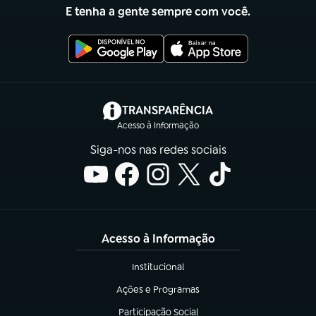
E tenha a gente sempre com você.
(abre em nova aba)
TRANSPARÊNCIA
Acesso à Informação
Siga-nos nas redes sociais
Acesso à Informação
Institucional
(abre em nova aba)
Ações e Programas
(abre em nova aba)
Participação Social