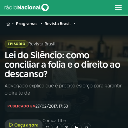
MENU
Programas
Revista Brasil
Revista Brasil
EPISÓDIO
Lei do Silêncio: como
Buscar
na
conciliar a folia e o direito ao
Rádio
Buscar
descanso?
Nacional
Advogado explica que é preciso esforço para garantir
AO VIVO
o direito de
01
INÍCIO
27/02/2017, 17:53
PUBLICADO EM
Compartilhe
02
A RÁDIO
Ouça agora