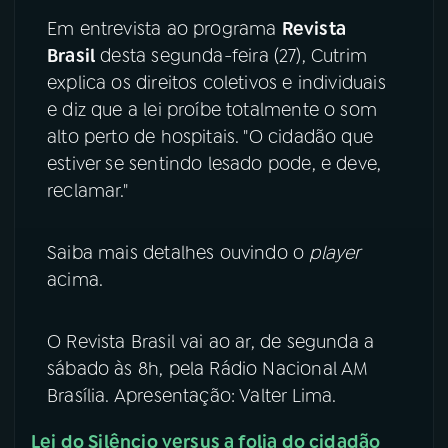
Em entrevista ao programa
Revista
YouTube
Facebook
Brasil
desta segunda-feira (27), Cutrim
explica os direitos coletivos e individuais
Instagram
X
e diz que a lei proíbe totalmente o som
alto perto de hospitais. "O cidadão que
TikTok
estiver se sentindo lesado pode, e deve,
reclamar."
Saiba mais detalhes ouvindo o
player
acima.
O Revista Brasil vai ao ar, de segunda a
sábado às 8h, pela Rádio Nacional AM
Brasília. Apresentação: Valter Lima.
Lei do Silêncio versus a folia do cidadão