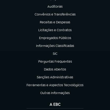
(abre em nova aba)
Auditorias
(abre em nova aba)
Convênios e Transferências
(abre em nova aba)
Receitas e Despesas
(abre em nova aba)
Licitações e Contratos
(abre em nova aba)
Empregados Públicos
(abre em nova aba)
Informações Classificadas
(abre em nova aba)
SIC
(abre em nova aba)
Perguntas Frequentes
(abre em nova aba)
Dados Abertos
(abre em nova aba)
Sanções Administrativas
(abre em nova aba)
Ferramentas e Aspectos Tecnológicos
(abre em nova aba)
Outras Informações
(abre em nova aba)
A EBC