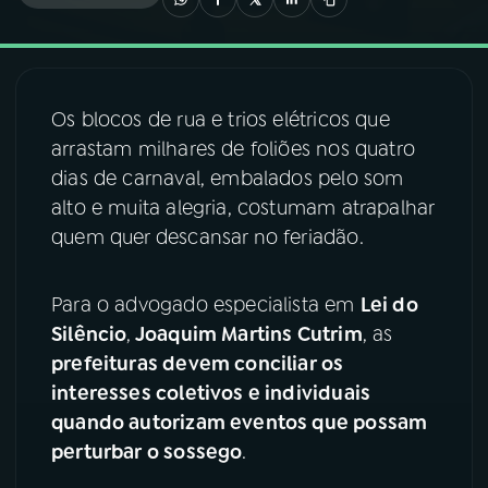
03
PROGRAMAÇÃO
Os blocos de rua e trios elétricos que
04
PROGRAMAS
arrastam milhares de foliões nos quatro
dias de carnaval, embalados pelo som
05
PODCASTS
alto e muita alegria, costumam atrapalhar
quem quer descansar no feriadão.
06
VIDEOCASTS
Para o advogado especialista em
Lei do
Silêncio
,
Joaquim Martins Cutrim
, as
07
ÚLTIMAS
prefeituras devem conciliar os
interesses coletivos e individuais
08
FESTIVAL DE MÚSICA
quando autorizam eventos que possam
perturbar o sossego
.
ACOMPANHE A RÁDIO NACIONAL