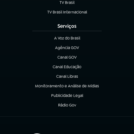
TV Brasil
(abre em nova aba)
TV Brasil Internacional
(abre em nova aba)
Serviços
A Voz do Brasil
(abre em nova aba)
Agência GOV
(abre em nova aba)
Canal GOV
(abre em nova aba)
Canal Educação
(abre em nova aba)
Canal Libras
(abre em nova aba)
Monitoramento e Análise de Mídias
(abre em nova aba)
Publicidade Legal
(abre em nova aba)
Rádio Gov
(abre em nova aba)