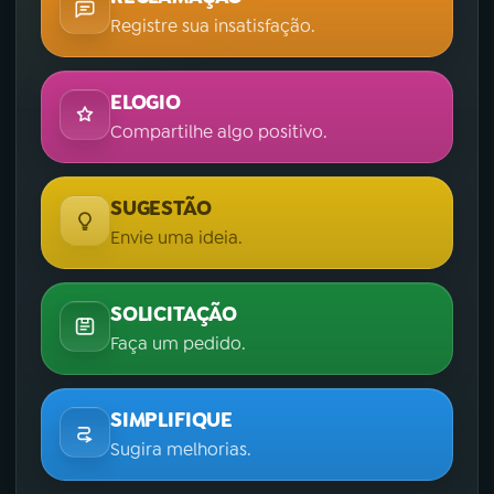
Registre sua insatisfação.
ELOGIO
Compartilhe algo positivo.
SUGESTÃO
Envie uma ideia.
SOLICITAÇÃO
Faça um pedido.
SIMPLIFIQUE
Sugira melhorias.