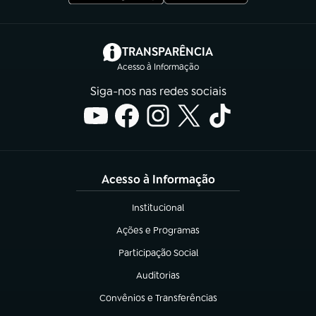
(abre em nova aba)
TRANSPARÊNCIA
Acesso à Informação
Siga-nos nas redes sociais
Acesso à Informação
Institucional
(abre em nova aba)
Ações e Programas
(abre em nova aba)
Participação Social
(abre em nova aba)
Auditorias
(abre em nova aba)
Convênios e Transferências
(abre em nova aba)