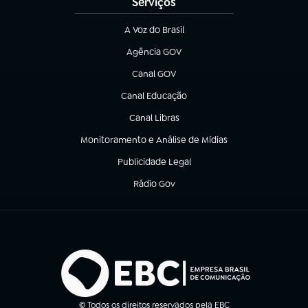
Serviços
A Voz do Brasil
(abre em nova aba)
Agência GOV
(abre em nova aba)
Canal GOV
(abre em nova aba)
Canal Educação
(abre em nova aba)
Canal Libras
(abre em nova aba)
Monitoramento e Análise de Mídias
(abre em nova aba)
Publicidade Legal
(abre em nova aba)
Rádio Gov
(abre em nova aba)
© Todos os direitos reservados pela EBC