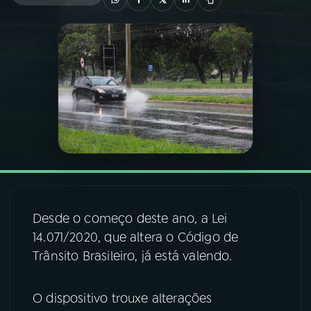
03
PROGRAMAÇÃO
04
PROGRAMAS
05
PODCASTS
06
VIDEOCASTS
Desde o começo deste ano, a Lei
07
ÚLTIMAS
14.071/2020, que altera o Código de
Trânsito Brasileiro, já está valendo.
08
FESTIVAL DE MÚSICA
O dispositivo trouxe alterações
ACOMPANHE A RÁDIO NACIONAL