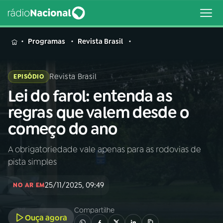
MENU
Programas
Revista Brasil
Revista Brasil
EPISÓDIO
Lei do farol: entenda as
Buscar
na
regras que valem desde o
Rádio
Buscar
começo do ano
Nacional
A obrigatoriedade vale apenas para as rodovias de
AO VIVO
pista simples
01
INÍCIO
25/11/2025, 09:49
NO AR EM
Compartilhe
02
A RÁDIO
Ouça agora