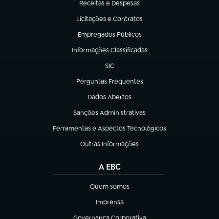
Receitas e Despesas
(abre em nova aba)
Licitações e Contratos
(abre em nova aba)
Empregados Públicos
(abre em nova aba)
Informações Classificadas
(abre em nova aba)
SIC
(abre em nova aba)
Perguntas Frequentes
(abre em nova aba)
Dados Abertos
(abre em nova aba)
Sanções Administrativas
(abre em nova aba)
Ferramentas e Aspectos Tecnológicos
(abre em nova aba)
Outras Informações
(abre em nova aba)
A EBC
Quem somos
(abre em nova aba)
Imprensa
(abre em nova aba)
Governança Corporativa