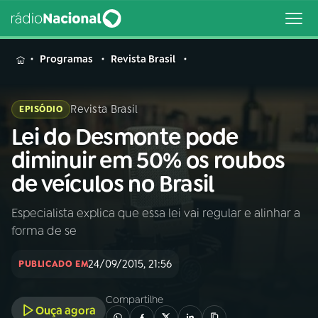
MENU
Programas
Revista Brasil
Revista Brasil
EPISÓDIO
Lei do Desmonte pode
Buscar
na
diminuir em 50% os roubos
Rádio
Buscar
de veículos no Brasil
Nacional
Especialista explica que essa lei vai regular e alinhar a
AO VIVO
forma de se
01
INÍCIO
24/09/2015, 21:56
PUBLICADO EM
Compartilhe
02
A RÁDIO
Ouça agora