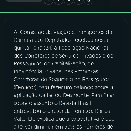
03
PROGRAMAÇÃO
A Comissão de Viação e Transportes da
04
PROGRAMAS
Câmara dos Deputados recebeu nesta
quinta-feira (24) a Federação Nacional
05
PODCASTS
dos Corretores de Seguros Privados e de
Resseguros, de Capitalização, de
Previdência Privada, das Empresas
06
VIDEOCASTS
Corretoras de Seguros e de Resseguros
(Fenacor) para fazer um balanço sobre a
07
ÚLTIMAS
aplicação da Lei do Desmonte. Para falar
sobre o assunto o Revista Brasil
entrevistou o diretor da Fenacor, Carlos
08
FESTIVAL DE MÚSICA
Valle. Ele explica que a expectativa é que
a lei vai diminuir em 50% os números de
ACOMPANHE A RÁDIO NACIONAL