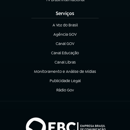
(abre em nova aba)
Serviços
A Voz do Brasil
(abre em nova aba)
Agência GOV
(abre em nova aba)
Canal GOV
(abre em nova aba)
Canal Educação
(abre em nova aba)
Canal Libras
(abre em nova aba)
Monitoramento e Análise de Mídias
(abre em nova aba)
Publicidade Legal
(abre em nova aba)
Rádio Gov
(abre em nova aba)