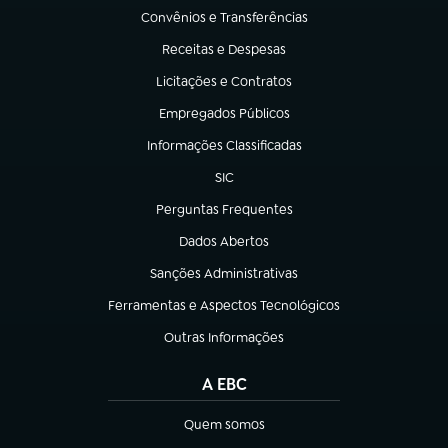
Convênios e Transferências
(abre em nova aba)
Receitas e Despesas
(abre em nova aba)
Licitações e Contratos
(abre em nova aba)
Empregados Públicos
(abre em nova aba)
Informações Classificadas
(abre em nova aba)
SIC
(abre em nova aba)
Perguntas Frequentes
(abre em nova aba)
Dados Abertos
(abre em nova aba)
Sanções Administrativas
(abre em nova aba)
Ferramentas e Aspectos Tecnológicos
(abre em nova aba)
Outras Informações
(abre em nova aba)
A EBC
Quem somos
(abre em nova aba)