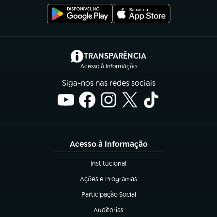
(abre em nova aba)
TRANSPARÊNCIA
Acesso à Informação
Siga-nos nas redes sociais
Acesso à Informação
Institucional
(abre em nova aba)
Ações e Programas
(abre em nova aba)
Participação Social
(abre em nova aba)
Auditorias
(abre em nova aba)