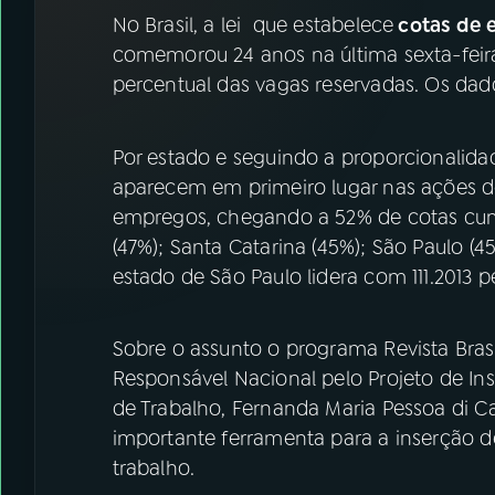
07
ÚLTIMAS
No Brasil, a lei que estabelece
cotas de 
comemorou 24 anos na última sexta-feir
08
FESTIVAL DE MÚSICA
percentual das vagas reservadas. Os dad
ACOMPANHE A RÁDIO NACIONAL
Por estado e seguindo a proporcionalida
aparecem em primeiro lugar nas ações 
YouTube
Facebook
empregos, chegando a 52% de cotas cump
(47%); Santa Catarina (45%); São Paulo (
Instagram
X
estado de São Paulo lidera com 111.2013
TikTok
Sobre o assunto o programa Revista Brasil
Responsável Nacional pelo Projeto de I
de Trabalho, Fernanda Maria Pessoa di Cav
importante ferramenta para a inserção 
trabalho.