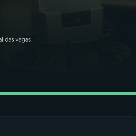
s
l das vagas