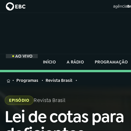
agência
Br
AO VIVO
INÍCIO
A RÁDIO
PROGRAMAÇÃO
MENU
Programas
Revista Brasil
Buscar
na
Revista Brasil
EPISÓDIO
Rádio
Buscar
Nacional
Lei de cotas para
Buscar
na
Rádio
AO VIVO