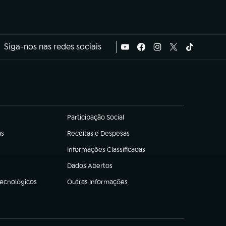
Siga-nos nas redes sociais
Participação Social
(abre em nova aba)
as
Receitas e Despesas
(abre em nova aba)
Informações Classificadas
(abre em nova aba)
Dados Abertos
(abre em nova aba)
Tecnológicos
Outras Informações
(abre em nova aba)