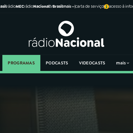
asil
rádio
MEC
rádio
Nacional
tv
Brasil
carta de serviço
acesso à inf
mais
PROGRAMAS
PODCASTS
VIDEOCASTS
mais