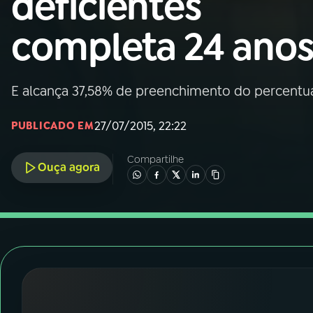
deficientes
Nacional
completa 24 ano
01
INÍCIO
02
A RÁDIO
E alcança 37,58% de preenchimento do percentua
27/07/2015, 22:22
PUBLICADO EM
03
PROGRAMAÇÃO
Compartilhe
Ouça agora
04
PROGRAMAS
05
PODCASTS
06
VIDEOCASTS