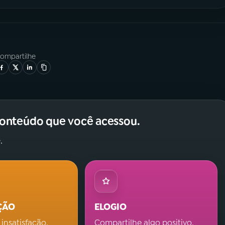
ompartilhe
conteúdo que você acessou.
.
ÇÃO
ELOGIO
 insatisfação.
Compartilhe algo positivo.