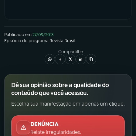
YouTube
Facebook
Instagram
X
Publicado em
27/09/2013
Episódio
do programa
Revista Brasil
TikTok
Compartilhe
Dê sua opinião sobre a qualidade do
conteúdo que você acessou.
Escolha sua manifestação em apenas um clique.
DENÚNCIA
Relate irregularidades.