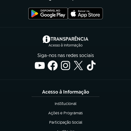
(abre em nova aba)
TRANSPARÊNCIA
Acesso à Informação
Siga-nos nas redes sociais
Acesso à Informação
Institucional
(abre em nova aba)
Ações e Programas
(abre em nova aba)
Participação Social
(abre em nova aba)