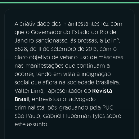
03
PROGRAMAÇÃO
A criatividade dos manifestantes fez com
que o Governador do Estado do Rio de
04
PROGRAMAS
Janeiro sancionasse, às pressas, a Lei nº.
6528, de 11 de setembro de 2013, com o
05
PODCASTS
claro objetivo de vetar o uso de máscaras
nas manifestações que continuam a
ocorrer, tendo em vista a indignação
06
VIDEOCASTS
social que aflora na sociedade brasileira.
Valter Lima, apresentador do
Revista
07
ÚLTIMAS
Brasi
l, entrevistou o advogado
criminalista, pós-graduando pela PUC-
São Paulo, Gabriel Huberman Tyles sobre
08
FESTIVAL DE MÚSICA
este assunto.
ACOMPANHE A RÁDIO NACIONAL