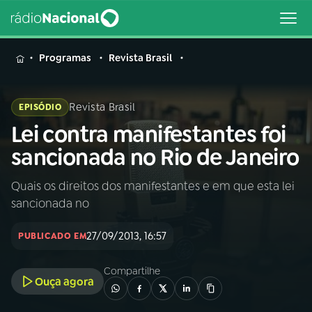
MENU
Programas
Revista Brasil
Revista Brasil
EPISÓDIO
Lei contra manifestantes foi
Buscar
na
sancionada no Rio de Janeiro
Rádio
Buscar
Nacional
Quais os direitos dos manifestantes e em que esta lei
sancionada no
AO VIVO
27/09/2013, 16:57
PUBLICADO EM
01
INÍCIO
Compartilhe
Ouça agora
02
A RÁDIO