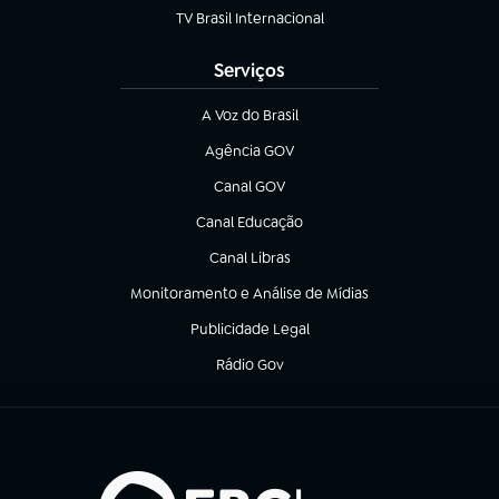
TV Brasil Internacional
(abre em nova aba)
Serviços
A Voz do Brasil
(abre em nova aba)
Agência GOV
(abre em nova aba)
Canal GOV
(abre em nova aba)
Canal Educação
(abre em nova aba)
Canal Libras
(abre em nova aba)
Monitoramento e Análise de Mídias
(abre em nova aba)
Publicidade Legal
(abre em nova aba)
Rádio Gov
(abre em nova aba)