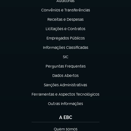
Auditorias
(abre em nova aba)
Convênios e Transferências
(abre em nova aba)
Receitas e Despesas
(abre em nova aba)
Licitações e Contratos
(abre em nova aba)
Empregados Públicos
(abre em nova aba)
Informações Classificadas
(abre em nova aba)
SIC
(abre em nova aba)
Perguntas Frequentes
(abre em nova aba)
Dados Abertos
(abre em nova aba)
Sanções Administrativas
(abre em nova aba)
Ferramentas e Aspectos Tecnológicos
(abre em nova aba)
Outras Informações
(abre em nova aba)
A EBC
Quem somos
(abre em nova aba)