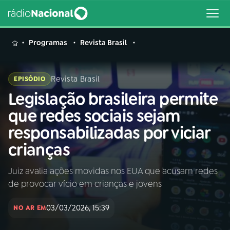
MENU
Programas
Revista Brasil
Revista Brasil
EPISÓDIO
Legislação brasileira permite
Buscar
na
que redes sociais sejam
Rádio
Buscar
responsabilizadas por viciar
Nacional
crianças
AO VIVO
Juiz avalia ações movidas nos EUA que acusam redes
de provocar vício em crianças e jovens
01
INÍCIO
03/03/2026, 15:39
NO AR EM
02
A RÁDIO