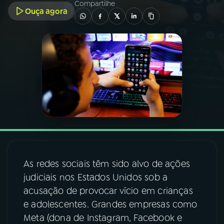
Compartilhe
Ouça agora
03
PROGRAMAÇÃO
04
PROGRAMAS
05
PODCASTS
06
VIDEOCASTS
07
ÚLTIMAS
As redes sociais têm sido alvo de ações
judiciais nos Estados Unidos sob a
08
FESTIVAL DE MÚSICA
acusação de provocar vício em crianças
e adolescentes. Grandes empresas como
Meta (dona de Instagram, Facebook e
ACOMPANHE A RÁDIO NACIONAL