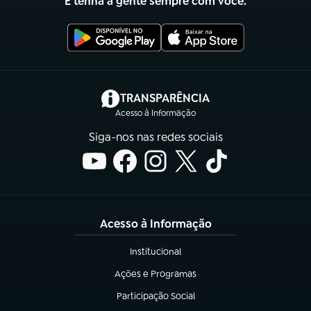
E tenha a gente sempre com você.
(abre em nova aba)
TRANSPARÊNCIA
Acesso à Informação
Siga-nos nas redes sociais
Acesso à Informação
Institucional
(abre em nova aba)
Ações e Programas
(abre em nova aba)
Participação Social
(abre em nova aba)