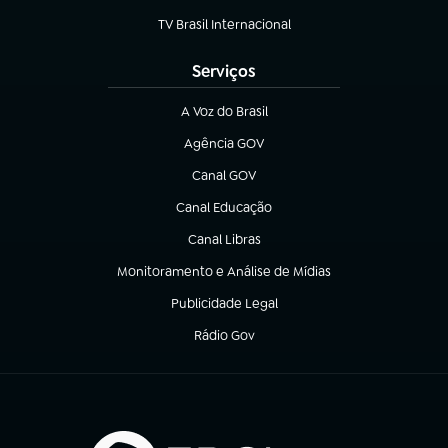
TV Brasil Internacional
(abre em nova aba)
Serviços
A Voz do Brasil
(abre em nova aba)
Agência GOV
(abre em nova aba)
Canal GOV
(abre em nova aba)
Canal Educação
(abre em nova aba)
Canal Libras
(abre em nova aba)
Monitoramento e Análise de Mídias
(abre em nova aba)
Publicidade Legal
(abre em nova aba)
Rádio Gov
(abre em nova aba)