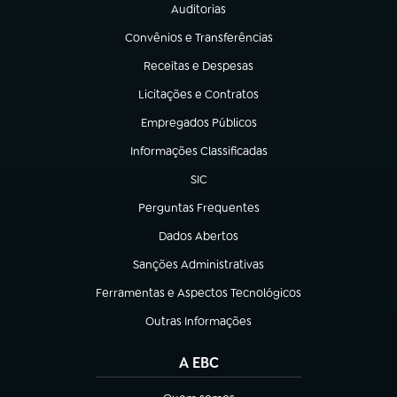
Auditorias
(abre em nova aba)
Convênios e Transferências
(abre em nova aba)
Receitas e Despesas
(abre em nova aba)
Licitações e Contratos
(abre em nova aba)
Empregados Públicos
(abre em nova aba)
Informações Classificadas
(abre em nova aba)
SIC
(abre em nova aba)
Perguntas Frequentes
(abre em nova aba)
Dados Abertos
(abre em nova aba)
Sanções Administrativas
(abre em nova aba)
Ferramentas e Aspectos Tecnológicos
(abre em nova aba)
Outras Informações
(abre em nova aba)
A EBC