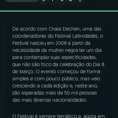
03
PROGRAMAÇÃO
De acordo com Chaia Dechen, uma das
04
PROGRAMAS
coordenadoras do Festival Latinidades, o
Festival nasceu em 2008 a partir da
05
PODCASTS
necessidade da mulher negra ter um dia
para contemplar suas especificidades,
que não são foco da celebração do Dia 8
06
VIDEOCASTS
de Março. O evento começou de forma
simples e com pouco público, mas veio
07
ÚLTIMAS
crescendo a cada edição e, neste ano,
são esperadas mais de 50 mil pessoas
das mais diversas nacionalidades.
08
FESTIVAL DE MÚSICA
O Festival é sempre temático e, agora em
ACOMPANHE A RÁDIO NACIONAL