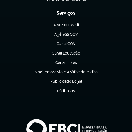
(abre em nova aba)
Serviços
A Voz do Brasil
(abre em nova aba)
Agência GOV
(abre em nova aba)
Canal GOV
(abre em nova aba)
Canal Educação
(abre em nova aba)
Canal Libras
(abre em nova aba)
Monitoramento e Análise de Mídias
(abre em nova aba)
Publicidade Legal
(abre em nova aba)
Rádio Gov
(abre em nova aba)