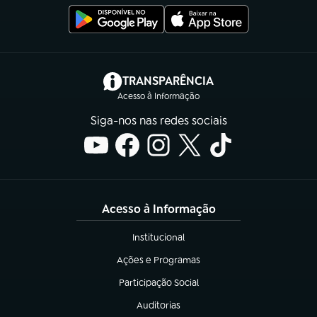
(abre em nova aba)
TRANSPARÊNCIA
Acesso à Informação
Siga-nos nas redes sociais
Acesso à Informação
Institucional
(abre em nova aba)
Ações e Programas
(abre em nova aba)
Participação Social
(abre em nova aba)
Auditorias
(abre em nova aba)