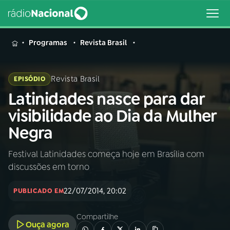
MENU
Programas
Revista Brasil
Revista Brasil
EPISÓDIO
Latinidades nasce para dar
Buscar
na
visibilidade ao Dia da Mulher
Rádio
Buscar
Negra
Nacional
Festival Latinidades começa hoje em Brasília com
AO VIVO
discussões em torno
01
INÍCIO
22/07/2014, 20:02
PUBLICADO EM
Compartilhe
02
A RÁDIO
Ouça agora