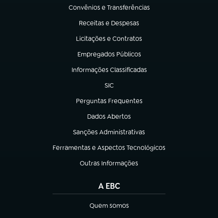
Convênios e Transferências
(abre em nova aba)
Receitas e Despesas
(abre em nova aba)
Licitações e Contratos
(abre em nova aba)
Empregados Públicos
(abre em nova aba)
Informações Classificadas
(abre em nova aba)
SIC
(abre em nova aba)
Perguntas Frequentes
(abre em nova aba)
Dados Abertos
(abre em nova aba)
Sanções Administrativas
(abre em nova aba)
Ferramentas e Aspectos Tecnológicos
(abre em nova aba)
Outras Informações
(abre em nova aba)
A EBC
Quem somos
(abre em nova aba)