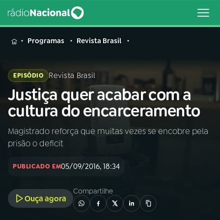
MENU
Programas
Revista Brasil
Revista Brasil
EPISÓDIO
Justiça quer acabar com a
Buscar
na
cultura do encarceramento
Rádio
Buscar
Nacional
Magistrado reforça que muitas vezes se encobre pela
prisão o deficit
AO VIVO
05/09/2016, 18:34
PUBLICADO EM
01
INÍCIO
Compartilhe
Ouça agora
02
A RÁDIO