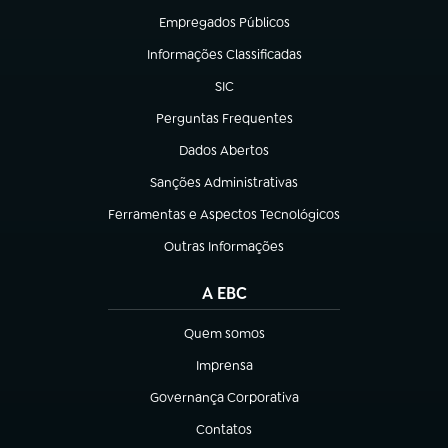
Empregados Públicos
(abre em nova aba)
Informações Classificadas
(abre em nova aba)
SIC
(abre em nova aba)
Perguntas Frequentes
(abre em nova aba)
Dados Abertos
(abre em nova aba)
Sanções Administrativas
(abre em nova aba)
Ferramentas e Aspectos Tecnológicos
(abre em nova aba)
Outras Informações
(abre em nova aba)
A EBC
Quem somos
(abre em nova aba)
Imprensa
(abre em nova aba)
Governança Corporativa
(abre em nova aba)
Contatos
(abre em nova aba)