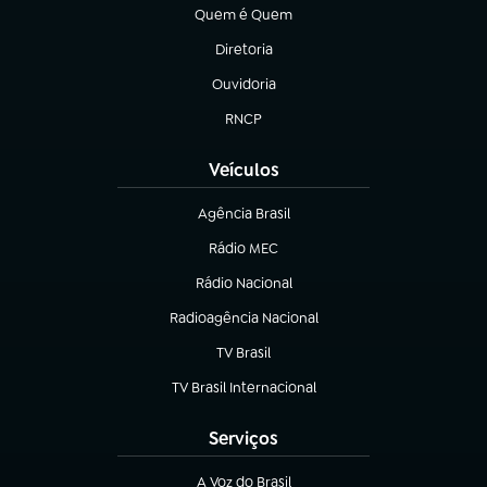
Quem é Quem
(abre em nova aba)
Diretoria
(abre em nova aba)
Ouvidoria
(abre em nova aba)
RNCP
(abre em nova aba)
Veículos
Agência Brasil
(abre em nova aba)
Rádio MEC
(abre em nova aba)
Rádio Nacional
Radioagência Nacional
(abre em nova aba)
TV Brasil
(abre em nova aba)
TV Brasil Internacional
(abre em nova aba)
Serviços
A Voz do Brasil