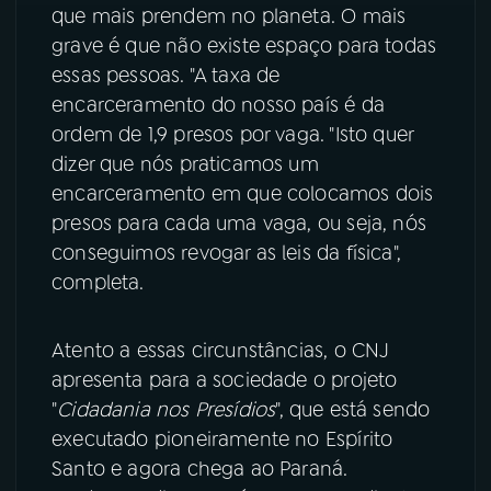
que mais prendem no planeta. O mais
YouTube
Facebook
grave é que não existe espaço para todas
essas pessoas. "A taxa de
Instagram
X
encarceramento do nosso país é da
ordem de 1,9 presos por vaga. "Isto quer
TikTok
dizer que nós praticamos um
encarceramento em que colocamos dois
presos para cada uma vaga, ou seja, nós
conseguimos revogar as leis da física",
completa.
Atento a essas circunstâncias, o CNJ
apresenta para a sociedade o projeto
"
Cidadania nos Presídios
", que está sendo
executado pioneiramente no Espírito
Santo e agora chega ao Paraná.