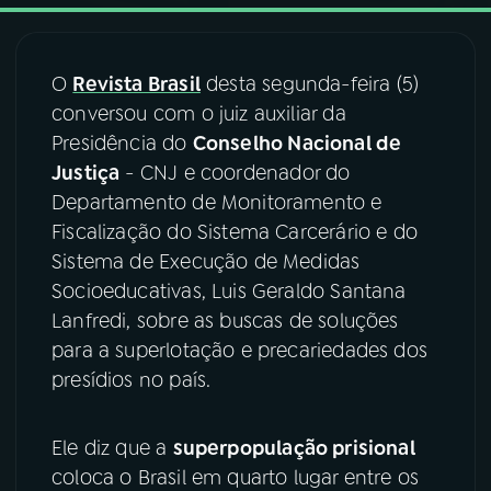
03
PROGRAMAÇÃO
O
Revista Brasil
desta segunda-feira (5)
conversou com o juiz auxiliar da
04
PROGRAMAS
Presidência do
Conselho Nacional de
Justiça
- CNJ e coordenador do
05
PODCASTS
Departamento de Monitoramento e
Fiscalização do Sistema Carcerário e do
Sistema de Execução de Medidas
06
VIDEOCASTS
Socioeducativas, Luis Geraldo Santana
Lanfredi, sobre as buscas de soluções
07
ÚLTIMAS
para a superlotação e precariedades dos
presídios no país.
08
FESTIVAL DE MÚSICA
Ele diz que a
superpopulação prisional
coloca o Brasil em quarto lugar entre os
ACOMPANHE A RÁDIO NACIONAL