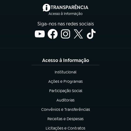
(abre em nova aba)
TRANSPARÊNCIA
Acesso à Informação
Siga-nos nas redes sociais
Acesso à Informação
Institucional
(abre em nova aba)
Ações e Programas
(abre em nova aba)
Participação Social
(abre em nova aba)
Auditorias
(abre em nova aba)
Convênios e Transferências
(abre em nova aba)
Receitas e Despesas
(abre em nova aba)
Licitações e Contratos
(abre em nova aba)