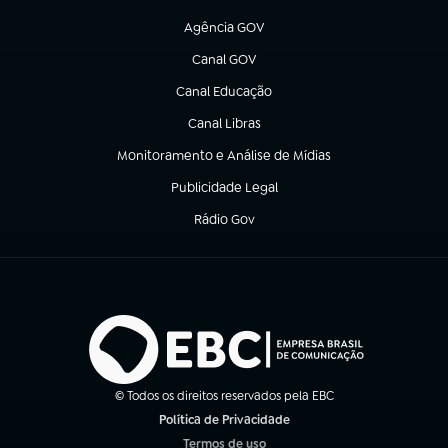
(abre em nova aba)
Agência GOV
(abre em nova aba)
Canal GOV
(abre em nova aba)
Canal Educação
(abre em nova aba)
Canal Libras
(abre em nova aba)
Monitoramento e Análise de Mídias
(abre em nova aba)
Publicidade Legal
(abre em nova aba)
Rádio Gov
(abre em nova aba)
© Todos os direitos reservados pela EBC
Política de Privacidade
(abre em nova aba)
Termos de uso