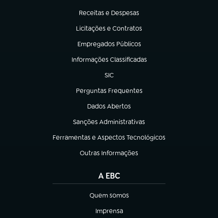
(abre em nova aba)
Receitas e Despesas
(abre em nova aba)
Licitações e Contratos
(abre em nova aba)
Empregados Públicos
(abre em nova aba)
Informações Classificadas
(abre em nova aba)
SIC
(abre em nova aba)
Perguntas Frequentes
(abre em nova aba)
Dados Abertos
(abre em nova aba)
Sanções Administrativas
(abre em nova aba)
Ferramentas e Aspectos Tecnológicos
(abre em nova aba)
Outras Informações
(abre em nova aba)
A EBC
Quem somos
(abre em nova aba)
Imprensa
(abre em nova aba)