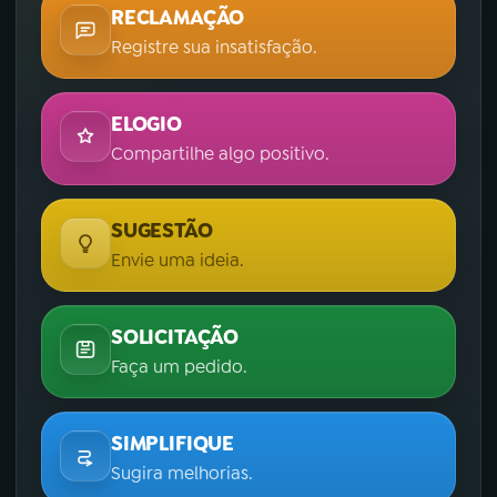
RECLAMAÇÃO
Registre sua insatisfação.
ELOGIO
Compartilhe algo positivo.
SUGESTÃO
Envie uma ideia.
SOLICITAÇÃO
Faça um pedido.
SIMPLIFIQUE
Sugira melhorias.