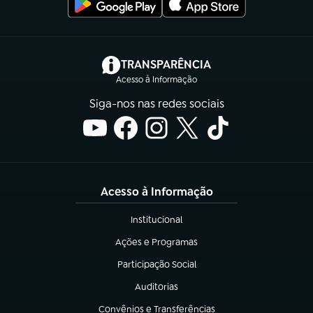
(abre em nova aba)
TRANSPARÊNCIA
Acesso à Informação
Siga-nos nas redes sociais
Acesso à Informação
Institucional
(abre em nova aba)
Ações e Programas
(abre em nova aba)
Participação Social
(abre em nova aba)
Auditorias
(abre em nova aba)
Convênios e Transferências