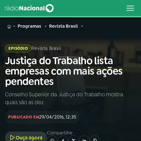
MENU
Programas
Revista Brasil
Revista Brasil
EPISÓDIO
Justiça do Trabalho lista
Buscar
na
empresas com mais ações
Rádio
Buscar
pendentes
Nacional
Conselho Superior da Justiça do Trabalho mostra
AO VIVO
quais são as dez
01
INÍCIO
29/04/2016, 12:35
PUBLICADO EM
Compartilhe
02
A RÁDIO
Ouça agora