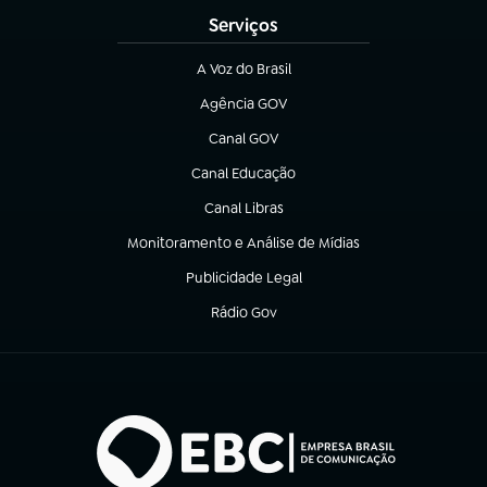
Serviços
A Voz do Brasil
(abre em nova aba)
Agência GOV
(abre em nova aba)
Canal GOV
(abre em nova aba)
Canal Educação
(abre em nova aba)
Canal Libras
(abre em nova aba)
Monitoramento e Análise de Mídias
(abre em nova aba)
Publicidade Legal
(abre em nova aba)
Rádio Gov
(abre em nova aba)