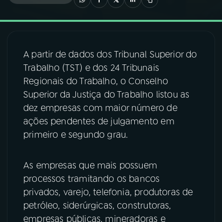
03
PROGRAMAÇÃO
A partir de dados dos Tribunal Superior do
04
PROGRAMAS
Trabalho (TST) e dos 24 Tribunais
Regionais do Trabalho, o Conselho
05
PODCASTS
Superior da Justiça do Trabalho listou as
dez empresas com maior número de
ações pendentes de julgamento em
06
VIDEOCASTS
primeiro e segundo grau.
07
ÚLTIMAS
As empresas que mais possuem
processos tramitando os bancos
08
FESTIVAL DE MÚSICA
privados, varejo, telefonia, produtoras de
petróleo, siderúrgicas, construtoras,
empresas públicas, mineradoras e
ACOMPANHE A RÁDIO NACIONAL