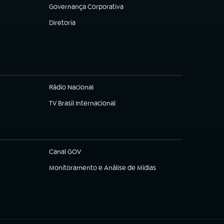
Governança Corporativa
(abre em nova aba)
Diretoria
(abre em nova aba)
Rádio Nacional
TV Brasil Internacional
(abre em nova aba)
Canal GOV
(abre em nova aba)
Monitoramento e Análise de Mídias
(abre em nova aba)