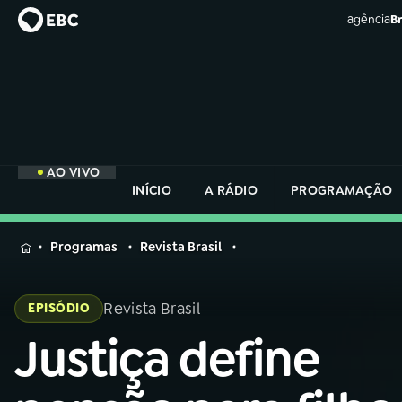
agência
Br
AO VIVO
INÍCIO
A RÁDIO
PROGRAMAÇÃO
MENU
Programas
Revista Brasil
Buscar
na
Revista Brasil
EPISÓDIO
Rádio
Buscar
Nacional
Justiça define
Buscar
na
Rádio
AO VIVO