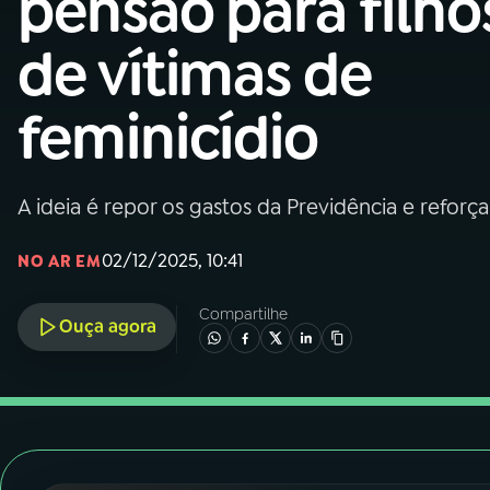
pensão para filho
Nacional
de vítimas de
01
INÍCIO
feminicídio
02
A RÁDIO
A ideia é repor os gastos da Previdência e reforç
03
PROGRAMAÇÃO
02/12/2025, 10:41
NO AR EM
04
PROGRAMAS
Compartilhe
Ouça agora
05
PODCASTS
06
VIDEOCASTS