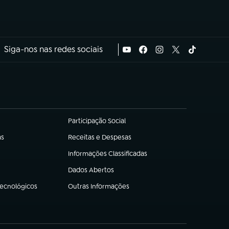
Siga-nos nas redes sociais
Participação Social
(abre em nova aba)
as
Receitas e Despesas
(abre em nova aba)
Informações Classificadas
(abre em nova aba)
Dados Abertos
(abre em nova aba)
Tecnológicos
Outras Informações
(abre em nova aba)