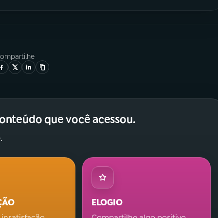
ompartilhe
conteúdo que você acessou.
.
ÇÃO
ELOGIO
 insatisfação.
Compartilhe algo positivo.