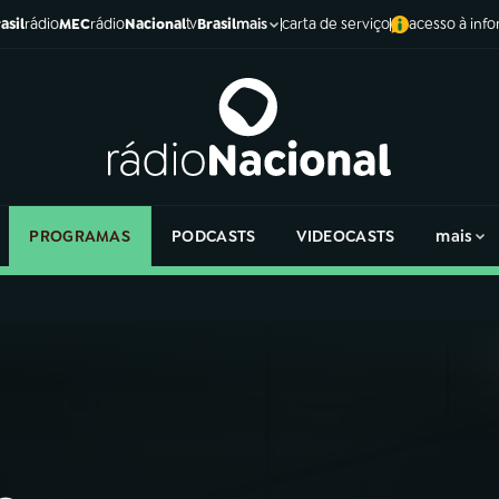
asil
rádio
MEC
rádio
Nacional
tv
Brasil
carta de serviço
acesso à inf
mais
PROGRAMAS
PODCASTS
VIDEOCASTS
mais