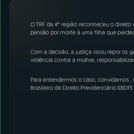
07
ÚLTIMAS
08
FESTIVAL DE MÚSICA
O TRF da 4ª região reconheceu o direito
pensão por morte à uma filha que perdeu
ACOMPANHE A RÁDIO NACIONAL
Com a decisão, a justiça visou repor os 
YouTube
Facebook
violência contra a mulher, responsabiliz
Instagram
X
Para entendermos o caso, convidamos , G
TikTok
Brasileiro de Direito Previdenciário (IBDP).