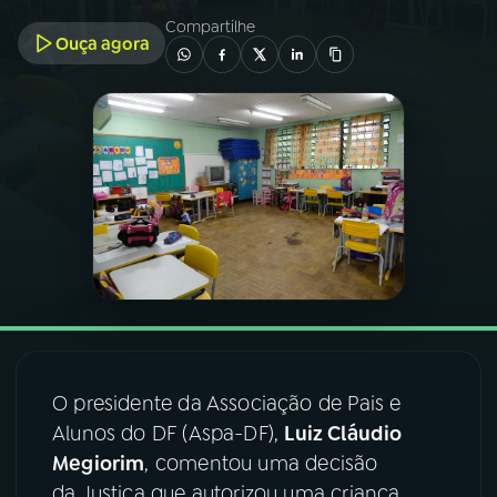
Compartilhe
Ouça agora
03
PROGRAMAÇÃO
04
PROGRAMAS
05
PODCASTS
06
VIDEOCASTS
07
ÚLTIMAS
O presidente da Associação de Pais e
08
FESTIVAL DE MÚSICA
Alunos do DF (Aspa-DF),
Luiz Cláudio
Megiorim
, comentou uma decisão
ACOMPANHE A RÁDIO NACIONAL
da Justiça que autorizou uma criança