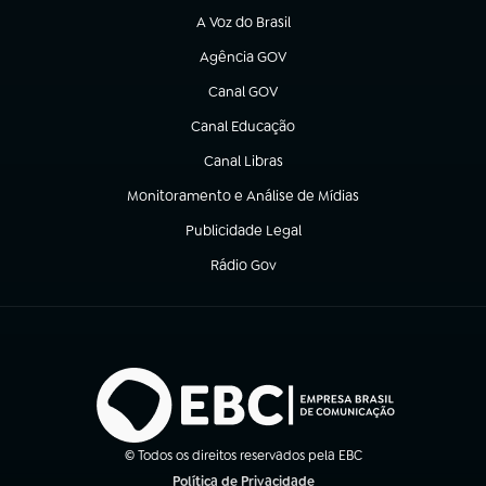
A Voz do Brasil
(abre em nova aba)
Agência GOV
(abre em nova aba)
Canal GOV
(abre em nova aba)
Canal Educação
(abre em nova aba)
Canal Libras
(abre em nova aba)
Monitoramento e Análise de Mídias
(abre em nova aba)
Publicidade Legal
(abre em nova aba)
Rádio Gov
(abre em nova aba)
© Todos os direitos reservados pela EBC
Política de Privacidade