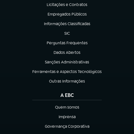
Licitações e Contratos
(abre em nova aba)
Empregados Públicos
(abre em nova aba)
Informações Classificadas
(abre em nova aba)
SIC
(abre em nova aba)
Perguntas Frequentes
(abre em nova aba)
Dados Abertos
(abre em nova aba)
Sanções Administrativas
(abre em nova aba)
Ferramentas e Aspectos Tecnológicos
(abre em nova aba)
Outras Informações
(abre em nova aba)
A EBC
Quem somos
(abre em nova aba)
Imprensa
(abre em nova aba)
Governança Corporativa
(abre em nova aba)