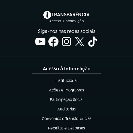
(abre em nova aba)
TRANSPARÊNCIA
Acesso à Informação
Siga-nos nas redes sociais
Acesso à Informação
Institucional
(abre em nova aba)
Ações e Programas
(abre em nova aba)
Participação Social
(abre em nova aba)
Auditorias
(abre em nova aba)
Convênios e Transferências
(abre em nova aba)
Receitas e Despesas
(abre em nova aba)