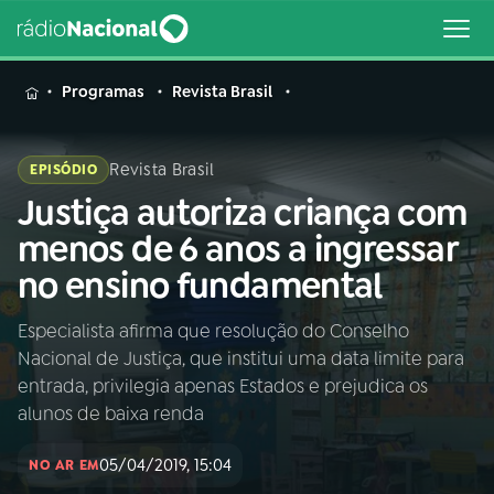
MENU
Programas
Revista Brasil
Revista Brasil
EPISÓDIO
Justiça autoriza criança com
Buscar
na
menos de 6 anos a ingressar
Rádio
Buscar
no ensino fundamental
Nacional
Especialista afirma que resolução do Conselho
AO VIVO
Nacional de Justiça, que institui uma data limite para
entrada, privilegia apenas Estados e prejudica os
01
INÍCIO
alunos de baixa renda
05/04/2019, 15:04
NO AR EM
02
A RÁDIO