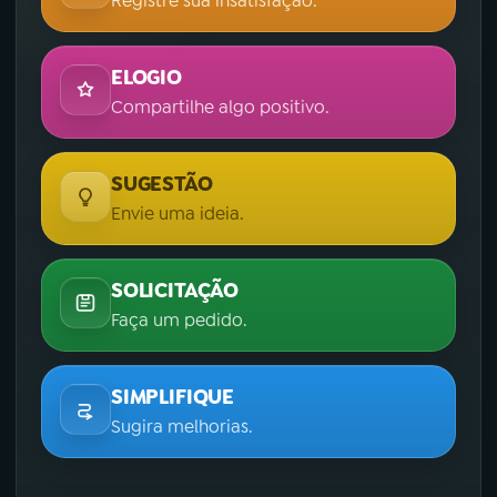
Registre sua insatisfação.
ELOGIO
Compartilhe algo positivo.
SUGESTÃO
Envie uma ideia.
SOLICITAÇÃO
Faça um pedido.
SIMPLIFIQUE
Sugira melhorias.