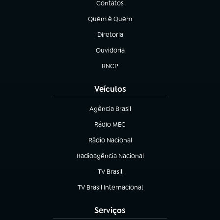
Contatos
(abre em nova aba)
Quem é Quem
(abre em nova aba)
Diretoria
(abre em nova aba)
Ouvidoria
(abre em nova aba)
RNCP
(abre em nova aba)
Veículos
Agência Brasil
(abre em nova aba)
Rádio MEC
(abre em nova aba)
Rádio Nacional
Radioagência Nacional
(abre em nova aba)
TV Brasil
(abre em nova aba)
TV Brasil Internacional
(abre em nova aba)
Serviços