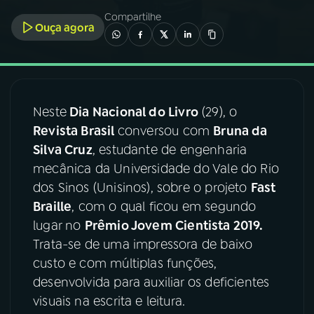
Compartilhe
Ouça agora
03
PROGRAMAÇÃO
04
PROGRAMAS
Neste
Dia Nacional do Livro
(29), o
05
PODCASTS
Revista Brasil
conversou com
Bruna da
Silva Cruz
, estudante de engenharia
mecânica da Universidade do Vale do Rio
06
VIDEOCASTS
dos Sinos (Unisinos), sobre o projeto
Fast
Braille
, com o qual ficou em segundo
07
ÚLTIMAS
lugar no
Prêmio Jovem Cientista 2019.
Trata-se de uma impressora de baixo
custo e com múltiplas funções,
08
FESTIVAL DE MÚSICA
desenvolvida para auxiliar os deficientes
visuais na escrita e leitura.
ACOMPANHE A RÁDIO NACIONAL