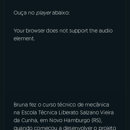
YouTube
Facebook
Ouça no
player
abaixo:
Instagram
X
Your browser does not support the audio
element.
TikTok
Bruna fez o curso técnico de mecânica
na Escola Técnica Liberato Salzano Vieira
da Cunha, em Novo Hamburgo (RS),
quando começou a desenvolver o projeto