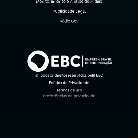
Monitoramento e Análise de Mídias
(abre em nova aba)
Publicidade Legal
(abre em nova aba)
Rádio Gov
(abre em nova aba)
© Todos os direitos reservados pela EBC
Política de Privacidade
(abre em nova aba)
Termos de uso
(abre em nova aba)
Preferências de privacidade