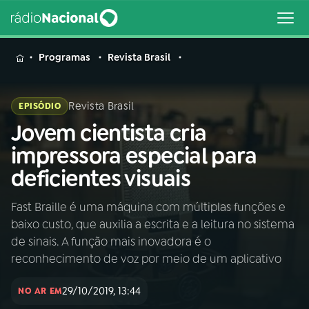
MENU
Programas
Revista Brasil
Revista Brasil
EPISÓDIO
Jovem cientista cria
Buscar
na
impressora especial para
Rádio
Buscar
deficientes visuais
Nacional
Fast Braille é uma máquina com múltiplas funções e
AO VIVO
baixo custo, que auxilia a escrita e a leitura no sistema
de sinais. A função mais inovadora é o
01
INÍCIO
reconhecimento de voz por meio de um aplicativo
29/10/2019, 13:44
NO AR EM
02
A RÁDIO