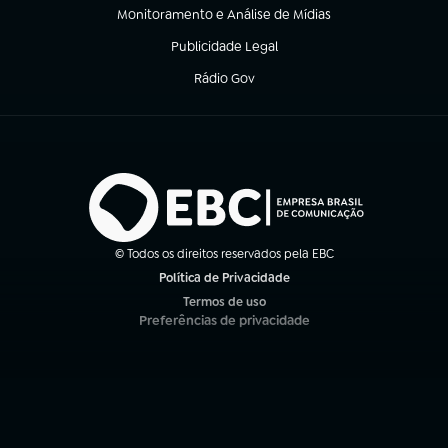
Monitoramento e Análise de Mídias
(abre em nova aba)
Publicidade Legal
(abre em nova aba)
Rádio Gov
(abre em nova aba)
© Todos os direitos reservados pela EBC
Política de Privacidade
(abre em nova aba)
Termos de uso
(abre em nova aba)
Preferências de privacidade