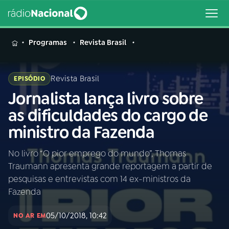
MENU
Programas
Revista Brasil
Revista Brasil
EPISÓDIO
Jornalista lança livro sobre
Buscar
na
as dificuldades do cargo de
Rádio
Buscar
ministro da Fazenda
Nacional
No livro “O pior emprego do mundo”, Thomas
AO VIVO
Traumann apresenta grande reportagem a partir de
pesquisas e entrevistas com 14 ex-ministros da
01
INÍCIO
Fazenda
05/10/2018, 10:42
NO AR EM
02
A RÁDIO