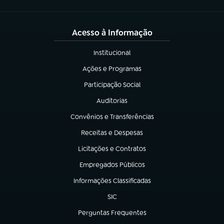
Acesso à Informação
Institucional
(abre em nova aba)
Ações e Programas
(abre em nova aba)
Participação Social
(abre em nova aba)
Auditorias
(abre em nova aba)
Convênios e Transferências
(abre em nova aba)
Receitas e Despesas
(abre em nova aba)
Licitações e Contratos
(abre em nova aba)
Empregados Públicos
(abre em nova aba)
Informações Classificadas
(abre em nova aba)
SIC
(abre em nova aba)
Perguntas Frequentes
(abre em nova aba)