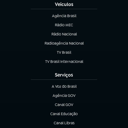
Veículos
Agência Brasil
(abre em nova aba)
Rádio MEC
(abre em nova aba)
Rádio Nacional
Radioagência Nacional
(abre em nova aba)
TV Brasil
(abre em nova aba)
TV Brasil Internacional
(abre em nova aba)
Serviços
A Voz do Brasil
(abre em nova aba)
Agência GOV
(abre em nova aba)
Canal GOV
(abre em nova aba)
Canal Educação
(abre em nova aba)
Canal Libras
(abre em nova aba)