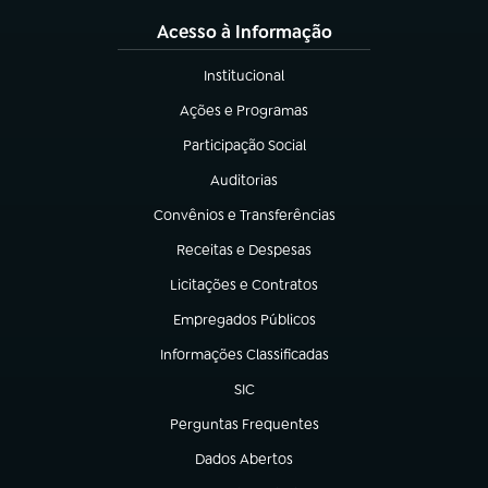
Acesso à Informação
Institucional
(abre em nova aba)
Ações e Programas
(abre em nova aba)
Participação Social
(abre em nova aba)
Auditorias
(abre em nova aba)
Convênios e Transferências
(abre em nova aba)
Receitas e Despesas
(abre em nova aba)
Licitações e Contratos
(abre em nova aba)
Empregados Públicos
(abre em nova aba)
Informações Classificadas
(abre em nova aba)
SIC
(abre em nova aba)
Perguntas Frequentes
(abre em nova aba)
Dados Abertos
(abre em nova aba)