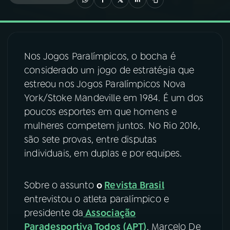
03
PROGRAMAÇÃO
Nos Jogos Paralímpicos, o bocha é
04
PROGRAMAS
considerado um jogo de estratégia que
estreou nos Jogos Paralímpicos Nova
05
PODCASTS
York/Stoke Mandeville em 1984. É um dos
poucos esportes em que homens e
mulheres competem juntos. No Rio 2016,
06
VIDEOCASTS
são sete provas, entre disputas
individuais, em duplas e por equipes.
07
ÚLTIMAS
Sobre o assunto
o
Revista Brasil
08
FESTIVAL DE MÚSICA
entrevistou o atleta paralímpico e
presidente da
Associação
Paradesportiva Todos (APT)
, Marcelo De
ACOMPANHE A RÁDIO NACIONAL