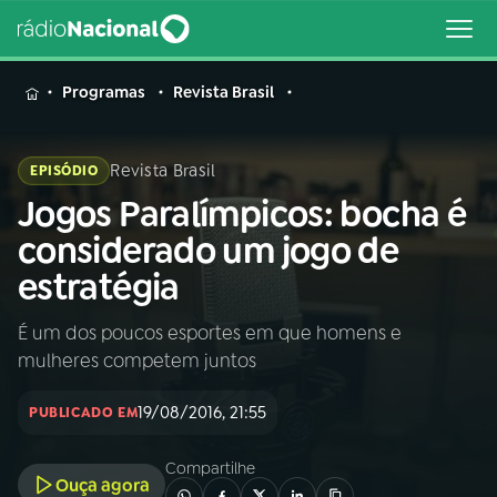
MENU
Programas
Revista Brasil
Revista Brasil
EPISÓDIO
Jogos Paralímpicos: bocha é
Buscar
na
considerado um jogo de
Rádio
Buscar
estratégia
Nacional
É um dos poucos esportes em que homens e
AO VIVO
mulheres competem juntos
01
INÍCIO
19/08/2016, 21:55
PUBLICADO EM
Compartilhe
02
A RÁDIO
Ouça agora