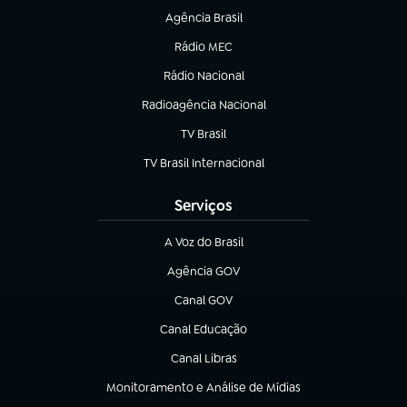
Agência Brasil
(abre em nova aba)
Rádio MEC
(abre em nova aba)
Rádio Nacional
Radioagência Nacional
(abre em nova aba)
TV Brasil
(abre em nova aba)
TV Brasil Internacional
(abre em nova aba)
Serviços
A Voz do Brasil
(abre em nova aba)
Agência GOV
(abre em nova aba)
Canal GOV
(abre em nova aba)
Canal Educação
(abre em nova aba)
Canal Libras
(abre em nova aba)
Monitoramento e Análise de Mídias
(abre em nova aba)