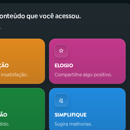
conteúdo que você acessou.
.
ÇÃO
ELOGIO
 insatisfação.
Compartilhe algo positivo.
ÇÃO
SIMPLIFIQUE
dido.
Sugira melhorias.