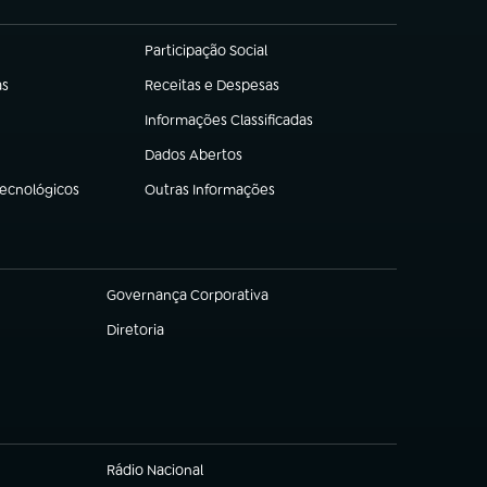
Participação Social
(abre em nova aba)
as
Receitas e Despesas
(abre em nova aba)
Informações Classificadas
(abre em nova aba)
Dados Abertos
(abre em nova aba)
Tecnológicos
Outras Informações
(abre em nova aba)
Governança Corporativa
(abre em nova aba)
Diretoria
(abre em nova aba)
Rádio Nacional