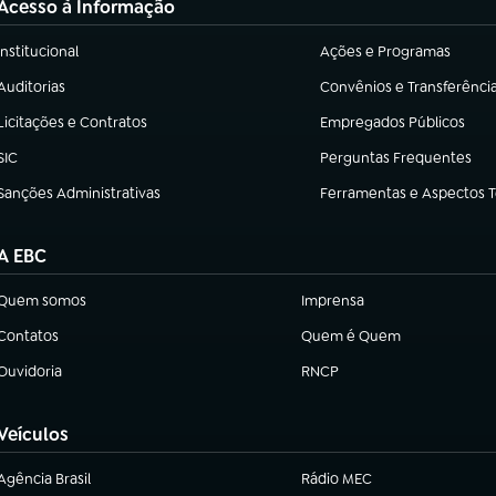
Acesso à Informação
Institucional
Ações e Programas
(abre em nova aba)
(abre em nova aba)
Auditorias
Convênios e Transferênci
(abre em nova aba)
(abre em nova aba)
Licitações e Contratos
Empregados Públicos
(abre em nova aba)
(abre em nova aba)
SIC
Perguntas Frequentes
(abre em nova aba)
(abre em nova aba)
Sanções Administrativas
Ferramentas e Aspectos 
(abre em nova aba)
(abre em nova aba)
A EBC
Quem somos
Imprensa
(abre em nova aba)
(abre em nova aba)
Contatos
Quem é Quem
(abre em nova aba)
(abre em nova aba)
Ouvidoria
RNCP
(abre em nova aba)
(abre em nova aba)
Veículos
Agência Brasil
Rádio MEC
(abre em nova aba)
(abre em nova aba)