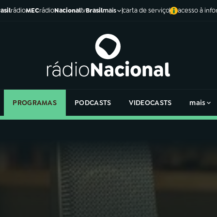
asil
rádio
MEC
rádio
Nacional
tv
Brasil
carta de serviço
acesso à inf
mais
PROGRAMAS
PODCASTS
VIDEOCASTS
mais