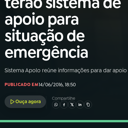
terão sistema de
Nacional
apoio para
01
INÍCIO
situação de
02
A RÁDIO
emergência
03
PROGRAMAÇÃO
Sistema Apolo reúne informações para dar apoio 
04
PROGRAMAS
14/06/2016, 18:50
PUBLICADO EM
05
PODCASTS
Compartilhe
Ouça agora
06
VIDEOCASTS