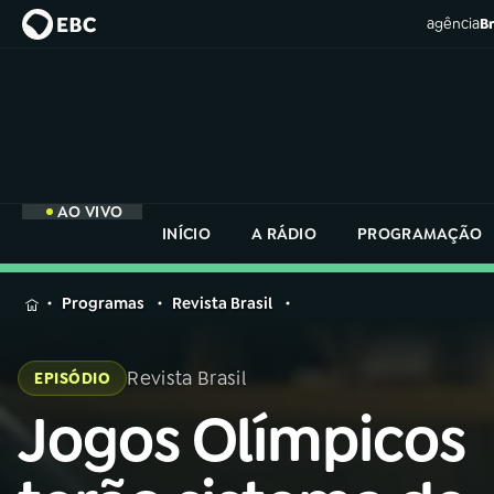
agência
Br
AO VIVO
INÍCIO
A RÁDIO
PROGRAMAÇÃO
MENU
Programas
Revista Brasil
Buscar
na
Revista Brasil
EPISÓDIO
Rádio
Buscar
Nacional
Jogos Olímpicos
Buscar
na
Rádio
AO VIVO