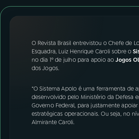
07
ÚLTIMAS
08
FESTIVAL DE MÚSICA
ACOMPANHE A RÁDIO NACIONAL
O Revista Brasil entrevistou o Chefe de L
Esquadra, Luiz Henrique Caroli sobre o
Si
YouTube
Facebook
no dia 1º de julho para apoio ao
Jogos Ol
dos Jogos.
Instagram
X
TikTok
“O Sistema Apolo é uma ferramenta de ap
desenvolvido pelo Ministério da Defesa 
Governo Federal, para justamente apoiar
estratégicas operacionais. Ou seja, no ní
Almirante Caroli.