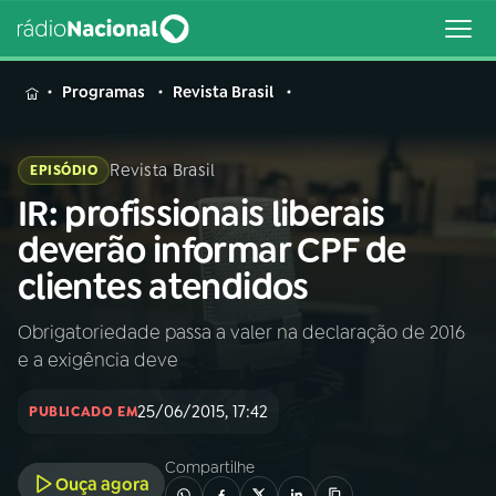
MENU
Programas
Revista Brasil
Revista Brasil
EPISÓDIO
IR: profissionais liberais
Buscar
na
deverão informar CPF de
Rádio
Buscar
clientes atendidos
Nacional
Obrigatoriedade passa a valer na declaração de 2016
AO VIVO
e a exigência deve
01
INÍCIO
25/06/2015, 17:42
PUBLICADO EM
Compartilhe
02
A RÁDIO
Ouça agora