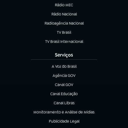
Rádio MEC
(abre em nova aba)
Rádio Nacional
Radioagência Nacional
(abre em nova aba)
TV Brasil
(abre em nova aba)
TV Brasil Internacional
(abre em nova aba)
Serviços
A Voz do Brasil
(abre em nova aba)
Agência GOV
(abre em nova aba)
Canal GOV
(abre em nova aba)
Canal Educação
(abre em nova aba)
Canal Libras
(abre em nova aba)
Monitoramento e Análise de Mídias
(abre em nova aba)
Publicidade Legal
(abre em nova aba)