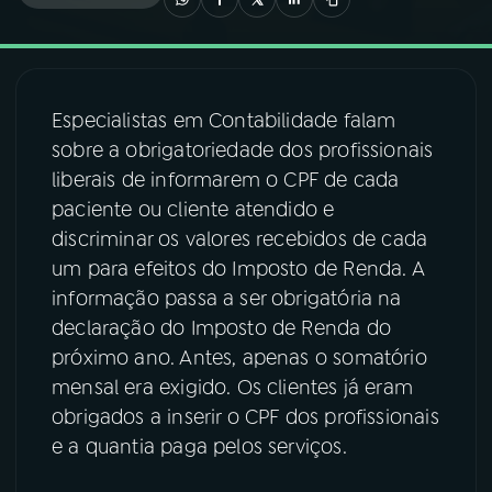
03
PROGRAMAÇÃO
Especialistas em Contabilidade falam
04
PROGRAMAS
sobre a obrigatoriedade dos profissionais
liberais de informarem o CPF de cada
05
PODCASTS
paciente ou cliente atendido e
discriminar os valores recebidos de cada
um para efeitos do Imposto de Renda. A
06
VIDEOCASTS
informação passa a ser obrigatória na
declaração do Imposto de Renda do
07
ÚLTIMAS
próximo ano. Antes, apenas o somatório
mensal era exigido. Os clientes já eram
obrigados a inserir o CPF dos profissionais
08
FESTIVAL DE MÚSICA
e a quantia paga pelos serviços.
ACOMPANHE A RÁDIO NACIONAL