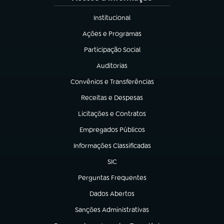
Institucional
(abre em nova aba)
Ações e Programas
(abre em nova aba)
Participação Social
(abre em nova aba)
Auditorias
(abre em nova aba)
Convênios e Transferências
(abre em nova aba)
Receitas e Despesas
(abre em nova aba)
Licitações e Contratos
(abre em nova aba)
Empregados Públicos
(abre em nova aba)
Informações Classificadas
(abre em nova aba)
SIC
(abre em nova aba)
Perguntas Frequentes
(abre em nova aba)
Dados Abertos
(abre em nova aba)
Sanções Administrativas
(abre em nova aba)