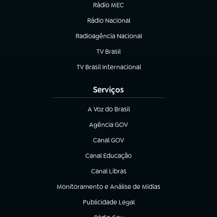
Rádio MEC
(abre em nova aba)
Rádio Nacional
Radioagência Nacional
(abre em nova aba)
TV Brasil
(abre em nova aba)
TV Brasil Internacional
(abre em nova aba)
Serviços
A Voz do Brasil
(abre em nova aba)
Agência GOV
(abre em nova aba)
Canal GOV
(abre em nova aba)
Canal Educação
(abre em nova aba)
Canal Libras
(abre em nova aba)
Monitoramento e Análise de Mídias
(abre em nova aba)
Publicidade Legal
(abre em nova aba)