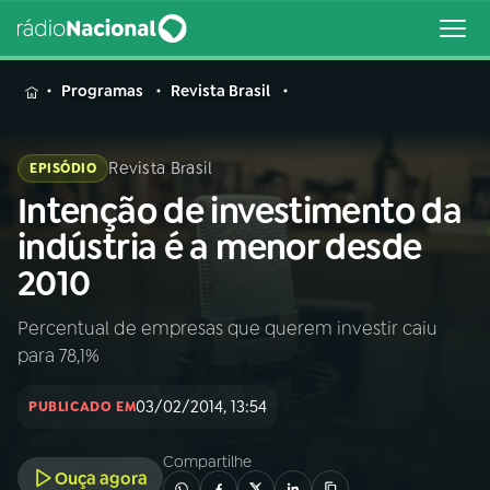
MENU
Programas
Revista Brasil
Revista Brasil
EPISÓDIO
Intenção de investimento da
Buscar
na
indústria é a menor desde
Rádio
Buscar
2010
Nacional
Percentual de empresas que querem investir caiu
AO VIVO
para 78,1%
01
INÍCIO
03/02/2014, 13:54
PUBLICADO EM
Compartilhe
02
A RÁDIO
Ouça agora