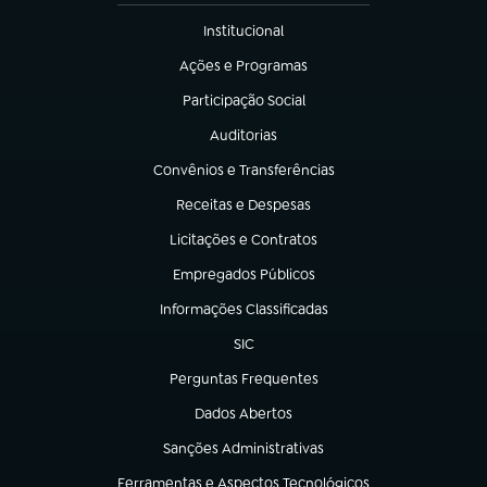
Institucional
(abre em nova aba)
Ações e Programas
(abre em nova aba)
Participação Social
(abre em nova aba)
Auditorias
(abre em nova aba)
Convênios e Transferências
(abre em nova aba)
Receitas e Despesas
(abre em nova aba)
Licitações e Contratos
(abre em nova aba)
Empregados Públicos
(abre em nova aba)
Informações Classificadas
(abre em nova aba)
SIC
(abre em nova aba)
Perguntas Frequentes
(abre em nova aba)
Dados Abertos
(abre em nova aba)
Sanções Administrativas
(abre em nova aba)
Ferramentas e Aspectos Tecnológicos