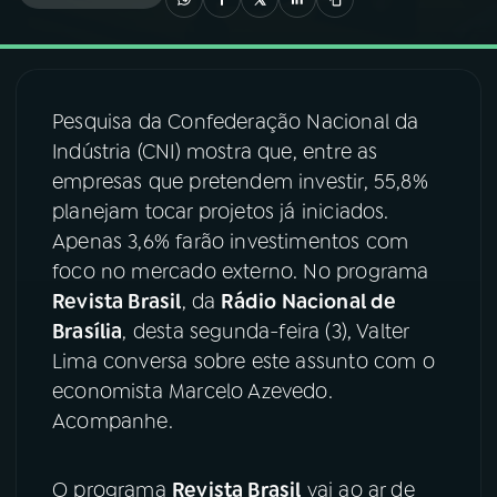
03
PROGRAMAÇÃO
Pesquisa da Confederação Nacional da
04
PROGRAMAS
Indústria (CNI) mostra que, entre as
empresas que pretendem investir, 55,8%
05
PODCASTS
planejam tocar projetos já iniciados.
Apenas 3,6% farão investimentos com
foco no mercado externo. No programa
06
VIDEOCASTS
Revista Brasil
, da
Rádio Nacional de
Brasília
, desta segunda-feira (3), Valter
07
ÚLTIMAS
Lima conversa sobre este assunto com o
economista Marcelo Azevedo.
Acompanhe.
08
FESTIVAL DE MÚSICA
O programa
Revista Brasil
vai ao ar de
ACOMPANHE A RÁDIO NACIONAL