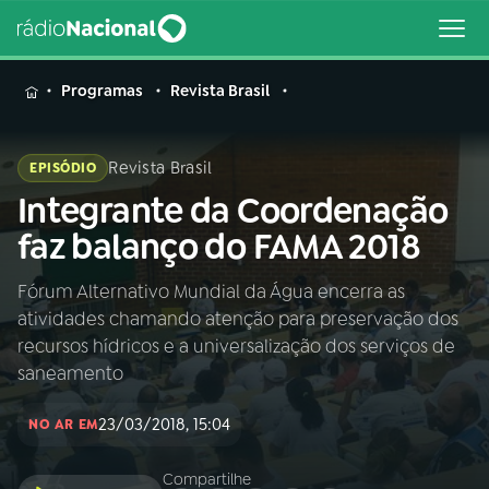
MENU
Programas
Revista Brasil
Revista Brasil
EPISÓDIO
Integrante da Coordenação
Buscar
na
faz balanço do FAMA 2018
Rádio
Buscar
Nacional
Fórum Alternativo Mundial da Água encerra as
atividades chamando atenção para preservação dos
AO VIVO
recursos hídricos e a universalização dos serviços de
saneamento
01
INÍCIO
23/03/2018, 15:04
NO AR EM
02
A RÁDIO
Compartilhe