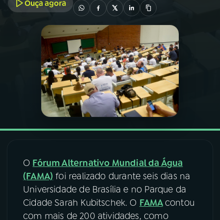
Ouça agora
03
PROGRAMAÇÃO
04
PROGRAMAS
05
PODCASTS
06
VIDEOCASTS
07
ÚLTIMAS
O
Fórum Alternativo Mundial da Água
(FAMA)
foi realizado durante seis dias na
08
FESTIVAL DE MÚSICA
Universidade de Brasília e no Parque da
Cidade Sarah Kubitschek. O
FAMA
contou
com mais de 200 atividades, como
ACOMPANHE A RÁDIO NACIONAL