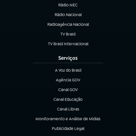
Rádio MEC
(abre em nova aba)
Rádio Nacional
Radioagência Nacional
(abre em nova aba)
TV Brasil
(abre em nova aba)
TV Brasil Internacional
(abre em nova aba)
Serviços
A Voz do Brasil
(abre em nova aba)
Agência GOV
(abre em nova aba)
Canal GOV
(abre em nova aba)
Canal Educação
(abre em nova aba)
Canal Libras
(abre em nova aba)
Monitoramento e Análise de Mídias
(abre em nova aba)
Publicidade Legal
(abre em nova aba)