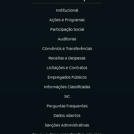
Institucional
(abre em nova aba)
Ações e Programas
(abre em nova aba)
Participação Social
(abre em nova aba)
Auditorias
(abre em nova aba)
Convênios e Transferências
(abre em nova aba)
Receitas e Despesas
(abre em nova aba)
Licitações e Contratos
(abre em nova aba)
Empregados Públicos
(abre em nova aba)
Informações Classificadas
(abre em nova aba)
SIC
(abre em nova aba)
Perguntas Frequentes
(abre em nova aba)
Dados Abertos
(abre em nova aba)
Sanções Administrativas
(abre em nova aba)