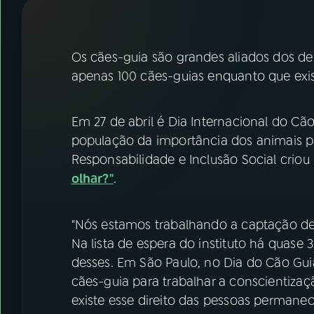
07
ÚLTIMAS
08
FESTIVAL DE MÚSICA
Os cães-guia são grandes aliados dos defi
apenas 100 cães-guias enquanto que exist
ACOMPANHE A RÁDIO NACIONAL
Em 27 de abril é Dia Internacional do Cão
YouTube
Facebook
população da importância dos animais para
Responsabilidade e Inclusão Social cri
Instagram
X
olhar?"
.
TikTok
"Nós estamos trabalhando a captação de
Na lista de espera do instituto há quase
desses. Em São Paulo, no Dia do Cão Gui
cães-guia para trabalhar a conscientiz
existe esse direito das pessoas perman