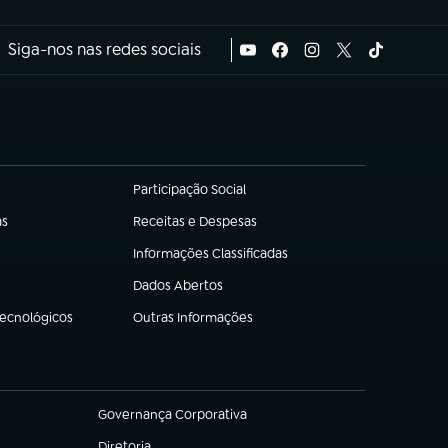
Siga-nos nas redes sociais
Participação Social
(abre em nova aba)
as
Receitas e Despesas
(abre em nova aba)
Informações Classificadas
(abre em nova aba)
Dados Abertos
(abre em nova aba)
Tecnológicos
Outras Informações
(abre em nova aba)
Governança Corporativa
(abre em nova aba)
Diretoria