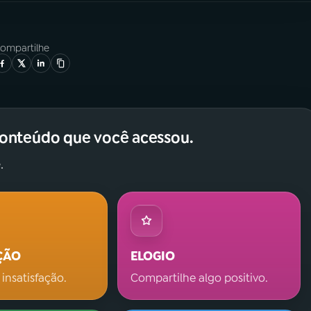
ompartilhe
conteúdo que você acessou.
.
ÇÃO
ELOGIO
 insatisfação.
Compartilhe algo positivo.