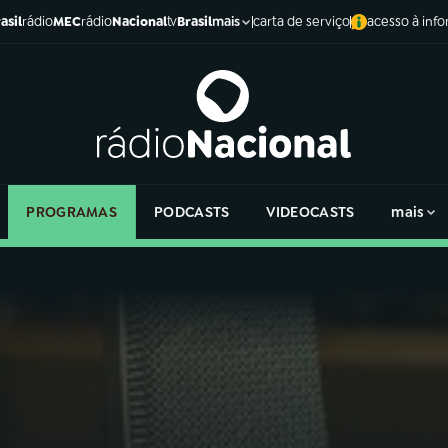
asil
rádio
MEC
rádio
Nacional
tv
Brasil
carta de serviço
acesso à inf
mais
PROGRAMAS
PODCASTS
VIDEOCASTS
mais