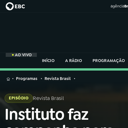
agência
Br
AO VIVO
INÍCIO
A RÁDIO
PROGRAMAÇÃO
MENU
Programas
Revista Brasil
Buscar
na
Revista Brasil
EPISÓDIO
Rádio
Buscar
Nacional
Instituto faz
Buscar
na
Rádio
AO VIVO