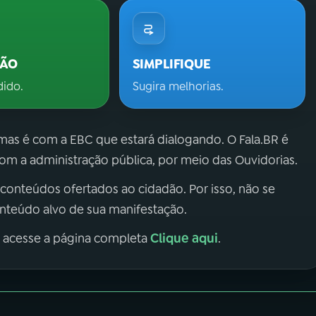
ÇÃO
SIMPLIFIQUE
dido.
Sugira melhorias.
 mas é com a EBC que estará dialogando. O Fala.BR é
m a administração pública, por meio das Ouvidorias.
 conteúdos ofertados ao cidadão. Por isso, não se
onteúdo alvo de sua manifestação.
Clique aqui
, acesse a página completa
.