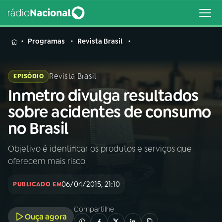
MENU
Programas
Revista Brasil
Revista Brasil
EPISÓDIO
Inmetro divulga resultados
Buscar
na
sobre acidentes de consumo
Rádio
Buscar
no Brasil
Nacional
Objetivo é identificar os produtos e serviços que
AO VIVO
oferecem mais risco
01
INÍCIO
06/04/2015, 21:10
PUBLICADO EM
Compartilhe
02
A RÁDIO
Ouça agora