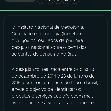
03
PROGRAMAÇÃO
O Instituto Nacional de Metrologia,
04
PROGRAMAS
Qualidade e Tecnologia (Inmetro)
divulgou os resultados da primeira
05
PODCASTS
pesquisa nacional sobre o perfil dos
acidentes de consumo no Brasil.
06
VIDEOCASTS
A pesquisa foi realizada entre os dias 28
de dezembro de 2014 e 28 de janeiro de
07
ÚLTIMAS
2015, com consumidores de todo o Brasil,
e teve o objetivo de identificar os
08
FESTIVAL DE MÚSICA
produtos e serviços que oferecem mais
risco à saúde e à segurança dos clientes.
ACOMPANHE A RÁDIO NACIONAL