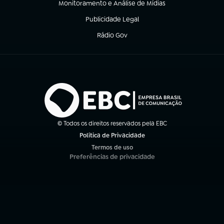
Monitoramento e Análise de Mídias
(abre em nova aba)
Publicidade Legal
(abre em nova aba)
Rádio Gov
(abre em nova aba)
© Todos os direitos reservados pela EBC
Política de Privacidade
(abre em nova aba)
Termos de uso
(abre em nova aba)
Preferências de privacidade