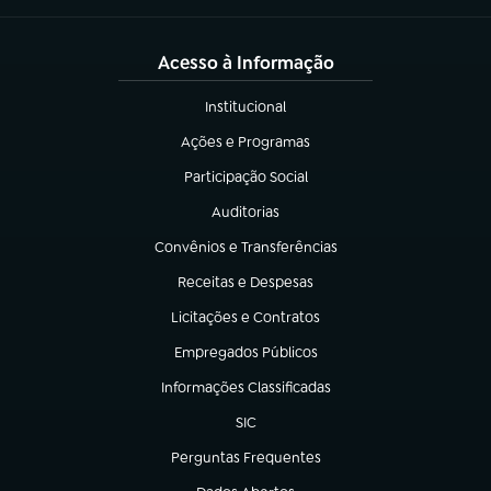
Acesso à Informação
Institucional
(abre em nova aba)
Ações e Programas
(abre em nova aba)
Participação Social
(abre em nova aba)
Auditorias
(abre em nova aba)
Convênios e Transferências
(abre em nova aba)
Receitas e Despesas
(abre em nova aba)
Licitações e Contratos
(abre em nova aba)
Empregados Públicos
(abre em nova aba)
Informações Classificadas
(abre em nova aba)
SIC
(abre em nova aba)
Perguntas Frequentes
(abre em nova aba)