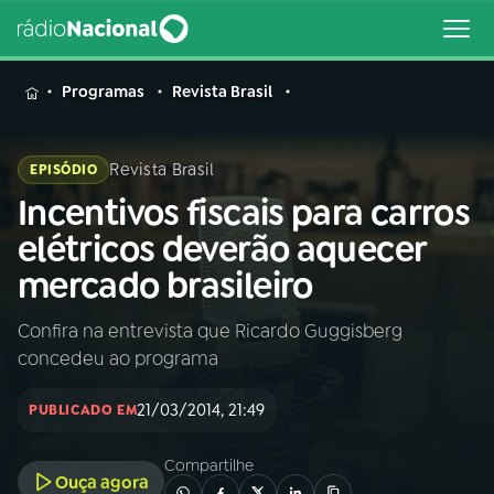
MENU
Programas
Revista Brasil
Revista Brasil
EPISÓDIO
Incentivos fiscais para carros
Buscar
na
elétricos deverão aquecer
Rádio
Buscar
mercado brasileiro
Nacional
Confira na entrevista que Ricardo Guggisberg
AO VIVO
concedeu ao programa
01
INÍCIO
21/03/2014, 21:49
PUBLICADO EM
Compartilhe
02
A RÁDIO
Ouça agora