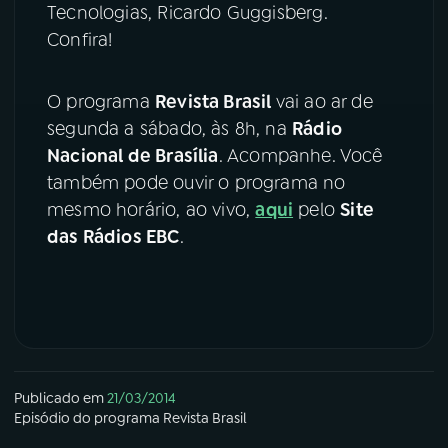
Tecnologias, Ricardo Guggisberg.
Confira!
YouTube
Facebook
Instagram
X
O programa
Revista Brasil
vai ao ar de
segunda a sábado, às 8h, na
Rádio
TikTok
Nacional de Brasília
. Acompanhe. Você
também pode ouvir o programa no
mesmo horário, ao vivo,
aqui
pelo
Site
das Rádios EBC
.
Publicado em
21/03/2014
Episódio
do programa
Revista Brasil