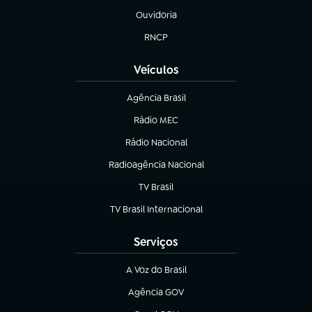
Ouvidoria
(abre em nova aba)
RNCP
(abre em nova aba)
Veículos
Agência Brasil
(abre em nova aba)
Rádio MEC
(abre em nova aba)
Rádio Nacional
Radioagência Nacional
(abre em nova aba)
TV Brasil
(abre em nova aba)
TV Brasil Internacional
(abre em nova aba)
Serviços
A Voz do Brasil
(abre em nova aba)
Agência GOV
(abre em nova aba)