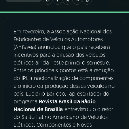
03
PROGRAMAÇÃO
Em fevereiro, a Associação Nacional dos
04
PROGRAMAS
Fabricantes de Veículos Automotores
(Anfavea) anunciou que o país receberá
05
PODCASTS
incentivos para a difusão dos veículos
elétricos ainda neste primeiro semestre.
Entre os principais pontos está a redução
06
VIDEOCASTS
do IPI, a nacionalização de componentes
e o início da produção desses veículos no
07
ÚLTIMAS
país. Luciano Barroso, apresentador do
programa
Revista Brasil da Rádio
Nacional de Brasília
entrevistou o diretor
08
FESTIVAL DE MÚSICA
do Salão Latino Americano de Veículos
Elétricos, Componentes e Novas
ACOMPANHE A RÁDIO NACIONAL