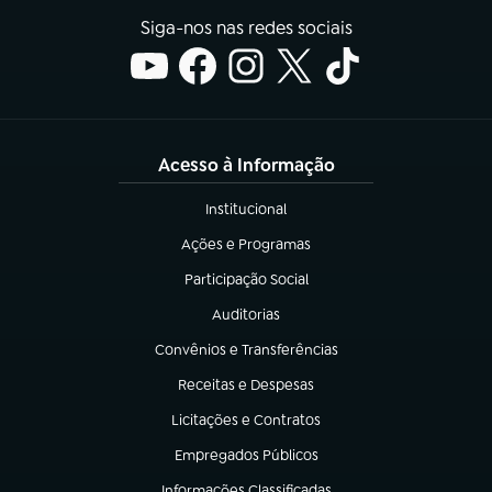
Siga-nos nas redes sociais
Acesso à Informação
Institucional
(abre em nova aba)
Ações e Programas
(abre em nova aba)
Participação Social
(abre em nova aba)
Auditorias
(abre em nova aba)
Convênios e Transferências
(abre em nova aba)
Receitas e Despesas
(abre em nova aba)
Licitações e Contratos
(abre em nova aba)
Empregados Públicos
(abre em nova aba)
Informações Classificadas