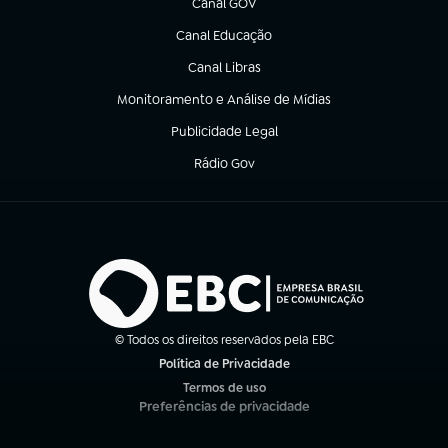
Canal GOV
(abre em nova aba)
Canal Educação
(abre em nova aba)
Canal Libras
(abre em nova aba)
Monitoramento e Análise de Mídias
(abre em nova aba)
Publicidade Legal
(abre em nova aba)
Rádio Gov
(abre em nova aba)
© Todos os direitos reservados pela EBC
Política de Privacidade
(abre em nova aba)
Termos de uso
(abre em nova aba)
Preferências de privacidade