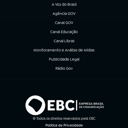
A Voz do Brasil
(abre em nova aba)
Agência GOV
(abre em nova aba)
Canal GOV
(abre em nova aba)
Canal Educação
(abre em nova aba)
Canal Libras
(abre em nova aba)
Monitoramento e Análise de Mídias
(abre em nova aba)
Publicidade Legal
(abre em nova aba)
Rádio Gov
(abre em nova aba)
© Todos os direitos reservados pela EBC
Política de Privacidade