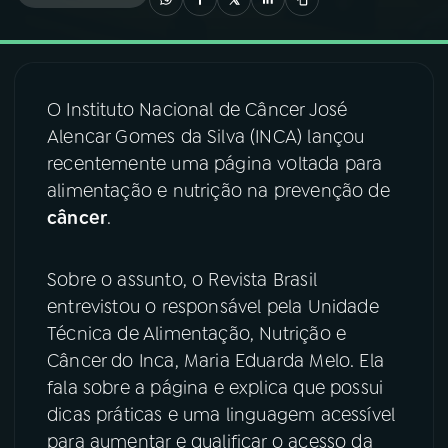
03
PROGRAMAÇÃO
O Instituto Nacional de Câncer José
04
PROGRAMAS
Alencar Gomes da Silva (INCA) lançou
recentemente uma página voltada para
05
PODCASTS
alimentação e nutrição na prevenção de
câncer
.
06
VIDEOCASTS
Sobre o assunto, o Revista Brasil
entrevistou o responsável pela Unidade
07
ÚLTIMAS
Técnica de Alimentação, Nutrição e
Câncer do Inca, Maria Eduarda Melo. Ela
08
FESTIVAL DE MÚSICA
fala sobre a página e explica que possui
dicas práticas e uma linguagem acessível
para aumentar e qualificar o acesso da
ACOMPANHE A RÁDIO NACIONAL