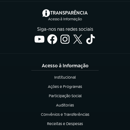
(abre em nova aba)
TRANSPARÊNCIA
Acesso à Informação
Siga-nos nas redes sociais
Acesso à Informação
Institucional
(abre em nova aba)
Ações e Programas
(abre em nova aba)
Participação Social
(abre em nova aba)
Auditorias
(abre em nova aba)
Convênios e Transferências
(abre em nova aba)
Receitas e Despesas
(abre em nova aba)