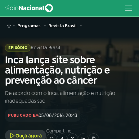
MENU
Programas
Revista Brasil
Revista Brasil
EPISÓDIO
Inca lança site sobre
Buscar
na
alimentação, nutrição e
Rádio
Buscar
prevenção ao câncer
Nacional
De acordo com o Inca, alimentação e nutrição
AO VIVO
inadequadas são
01
INÍCIO
05/08/2016, 20:43
PUBLICADO EM
Compartilhe
02
A RÁDIO
Ouça agora