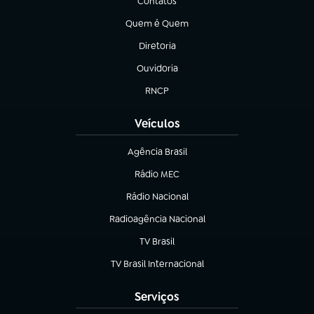
Contatos
(abre em nova aba)
Quem é Quem
(abre em nova aba)
Diretoria
(abre em nova aba)
Ouvidoria
(abre em nova aba)
RNCP
(abre em nova aba)
Veículos
Agência Brasil
(abre em nova aba)
Rádio MEC
(abre em nova aba)
Rádio Nacional
Radioagência Nacional
(abre em nova aba)
TV Brasil
(abre em nova aba)
TV Brasil Internacional
(abre em nova aba)
Serviços