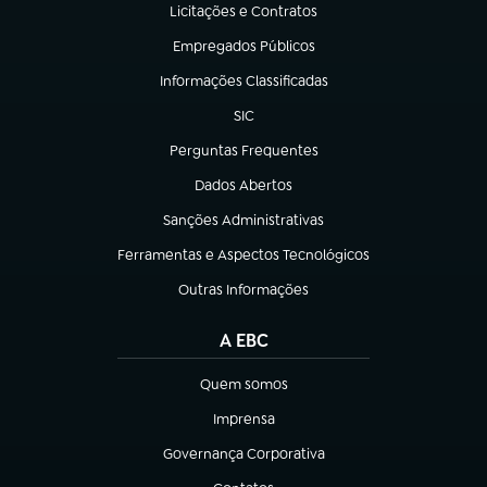
Licitações e Contratos
(abre em nova aba)
Empregados Públicos
(abre em nova aba)
Informações Classificadas
(abre em nova aba)
SIC
(abre em nova aba)
Perguntas Frequentes
(abre em nova aba)
Dados Abertos
(abre em nova aba)
Sanções Administrativas
(abre em nova aba)
Ferramentas e Aspectos Tecnológicos
(abre em nova aba)
Outras Informações
(abre em nova aba)
A EBC
Quem somos
(abre em nova aba)
Imprensa
(abre em nova aba)
Governança Corporativa
(abre em nova aba)