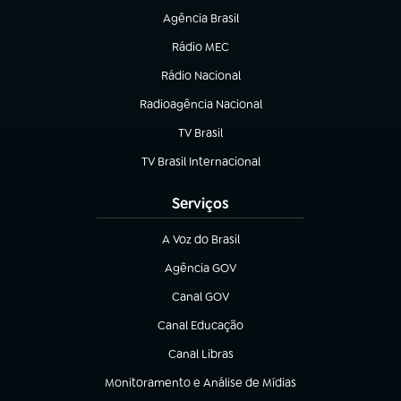
Agência Brasil
(abre em nova aba)
Rádio MEC
(abre em nova aba)
Rádio Nacional
Radioagência Nacional
(abre em nova aba)
TV Brasil
(abre em nova aba)
TV Brasil Internacional
(abre em nova aba)
Serviços
A Voz do Brasil
(abre em nova aba)
Agência GOV
(abre em nova aba)
Canal GOV
(abre em nova aba)
Canal Educação
(abre em nova aba)
Canal Libras
(abre em nova aba)
Monitoramento e Análise de Mídias
(abre em nova aba)