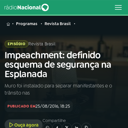
MENU
Programas
Revista Brasil
Revista Brasil
EPISÓDIO
Impeachment: definido
Buscar
na
esquema de segurança na
Rádio
Buscar
Esplanada
Nacional
Muro foi instalado para separar manifestantes e o
AO VIVO
trânsito nas
01
INÍCIO
25/08/2016, 18:25
PUBLICADO EM
Compartilhe
02
A RÁDIO
Ouça agora