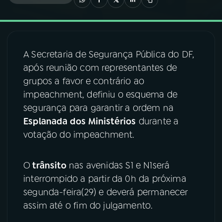
03
PROGRAMAÇÃO
A Secretaria de Segurança Pública do DF,
04
PROGRAMAS
após reunião com representantes de
grupos a favor e contrário ao
05
PODCASTS
impeachment, definiu o esquema de
segurança para garantir a ordem na
Esplanada dos Ministérios
durante a
06
VIDEOCASTS
votação do impeachment.
07
ÚLTIMAS
O
trânsito
nas avenidas S1 e N1será
interrompido a partir da 0h da próxima
08
FESTIVAL DE MÚSICA
segunda-feira(29) e deverá permanecer
assim até o fim do julgamento.
ACOMPANHE A RÁDIO NACIONAL