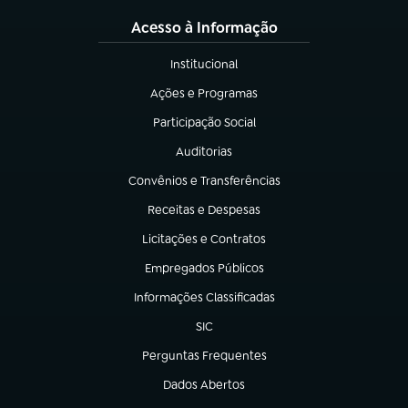
Acesso à Informação
Institucional
(abre em nova aba)
Ações e Programas
(abre em nova aba)
Participação Social
(abre em nova aba)
Auditorias
(abre em nova aba)
Convênios e Transferências
(abre em nova aba)
Receitas e Despesas
(abre em nova aba)
Licitações e Contratos
(abre em nova aba)
Empregados Públicos
(abre em nova aba)
Informações Classificadas
(abre em nova aba)
SIC
(abre em nova aba)
Perguntas Frequentes
(abre em nova aba)
Dados Abertos
(abre em nova aba)