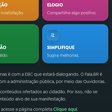
ÇÃO
ELOGIO
 insatisfação.
Compartilhe algo positivo.
ÇÃO
SIMPLIFIQUE
dido.
Sugira melhorias.
 mas é com a EBC que estará dialogando. O Fala.BR é
m a administração pública, por meio das Ouvidorias.
 conteúdos ofertados ao cidadão. Por isso, não se
onteúdo alvo de sua manifestação.
Clique aqui
, acesse a página completa
.