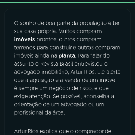
03
PROGRAMAÇÃO
O sonho de boa parte da população é ter
sua casa própria. Muitos compram
04
PROGRAMAS
imóveis
prontos, outros compram
terrenos para construir e outros compram
05
PODCASTS
imóveis ainda na
planta.
Para falar do
assunto o Revista Brasil entrevistou o
advogado imobiliário, Artur Rios. Ele alerta
06
VIDEOCASTS
que a aquisição e a venda de um imóvel
é sempre um negócio de risco, e que
07
ÚLTIMAS
exige atenção. Se possível, aconselha a
orientação de um advogado ou um
profissional da área.
08
FESTIVAL DE MÚSICA
Artur Rios explica que o comprador de
ACOMPANHE A RÁDIO NACIONAL