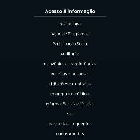
Acesso à Informação
Institucional
(abre em nova aba)
Ações e Programas
(abre em nova aba)
Participação Social
(abre em nova aba)
Auditorias
(abre em nova aba)
Convênios e Transferências
(abre em nova aba)
Receitas e Despesas
(abre em nova aba)
Licitações e Contratos
(abre em nova aba)
Empregados Públicos
(abre em nova aba)
Informações Classificadas
(abre em nova aba)
SIC
(abre em nova aba)
Perguntas Frequentes
(abre em nova aba)
Dados Abertos
(abre em nova aba)