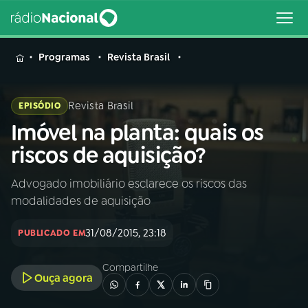
MENU
Programas
Revista Brasil
Revista Brasil
EPISÓDIO
Imóvel na planta: quais os
Buscar
na
riscos de aquisição?
Rádio
Buscar
Nacional
Advogado imobiliário esclarece os riscos das
modalidades de aquisição
AO VIVO
31/08/2015, 23:18
PUBLICADO EM
01
INÍCIO
Compartilhe
Ouça agora
02
A RÁDIO