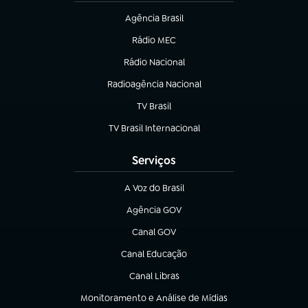
Agência Brasil
(abre em nova aba)
Rádio MEC
(abre em nova aba)
Rádio Nacional
Radioagência Nacional
(abre em nova aba)
TV Brasil
(abre em nova aba)
TV Brasil Internacional
(abre em nova aba)
Serviços
A Voz do Brasil
(abre em nova aba)
Agência GOV
(abre em nova aba)
Canal GOV
(abre em nova aba)
Canal Educação
(abre em nova aba)
Canal Libras
(abre em nova aba)
Monitoramento e Análise de Mídias
(abre em nova aba)