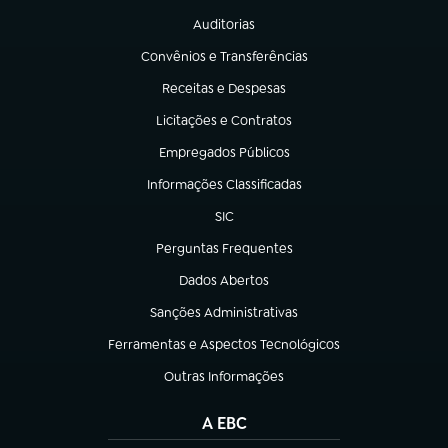
Auditorias
(abre em nova aba)
Convênios e Transferências
(abre em nova aba)
Receitas e Despesas
(abre em nova aba)
Licitações e Contratos
(abre em nova aba)
Empregados Públicos
(abre em nova aba)
Informações Classificadas
(abre em nova aba)
SIC
(abre em nova aba)
Perguntas Frequentes
(abre em nova aba)
Dados Abertos
(abre em nova aba)
Sanções Administrativas
(abre em nova aba)
Ferramentas e Aspectos Tecnológicos
(abre em nova aba)
Outras Informações
(abre em nova aba)
A EBC