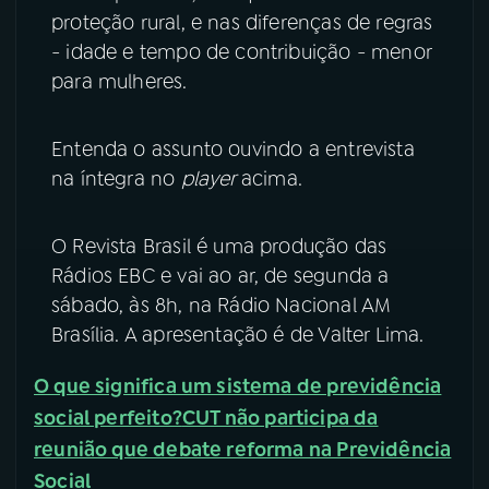
proteção rural, e nas diferenças de regras
YouTube
Facebook
- idade e tempo de contribuição - menor
para mulheres.
Instagram
X
Entenda o assunto ouvindo a entrevista
TikTok
na íntegra no
player
acima.
O Revista Brasil é uma produção das
Rádios EBC e vai ao ar, de segunda a
sábado, às 8h, na Rádio Nacional AM
Brasília. A apresentação é de Valter Lima.
O que significa um sistema de previdência
social perfeito?
CUT não participa da
reunião que debate reforma na Previdência
Social