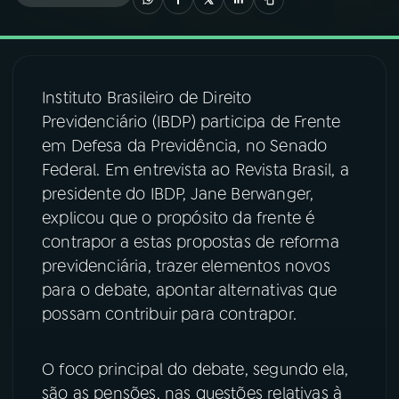
03
PROGRAMAÇÃO
Instituto Brasileiro de Direito
04
PROGRAMAS
Previdenciário (IBDP) participa de Frente
em Defesa da Previdência, no Senado
05
PODCASTS
Federal. Em entrevista ao Revista Brasil, a
presidente do IBDP, Jane Berwanger,
explicou que o propósito da frente é
06
VIDEOCASTS
contrapor a estas propostas de reforma
previdenciária, trazer elementos novos
07
ÚLTIMAS
para o debate, apontar alternativas que
possam contribuir para contrapor.
08
FESTIVAL DE MÚSICA
O foco principal do debate, segundo ela,
são as pensões, nas questões relativas à
ACOMPANHE A RÁDIO NACIONAL