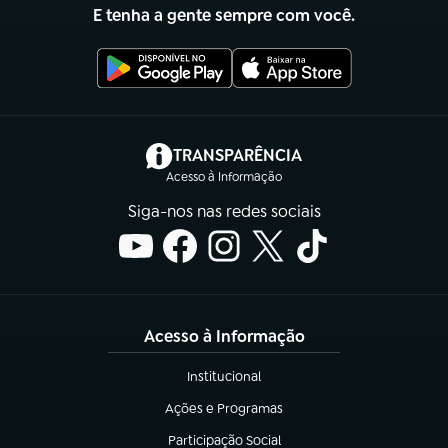
E tenha a gente sempre com você.
(abre em nova aba)
TRANSPARÊNCIA
Acesso à Informação
Siga-nos nas redes sociais
Acesso à Informação
Institucional
(abre em nova aba)
Ações e Programas
(abre em nova aba)
Participação Social
(abre em nova aba)