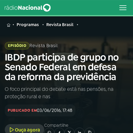
MENU
Programas
Revista Brasil
Revista Brasil
EPISÓDIO
IBDP participa de grupo no
Buscar
na
Senado Federal em defesa
Rádio
Buscar
da reforma da previdência
Nacional
O foco principal do debate está nas pensões, na
AO VIVO
proteção rural e nas
01
INÍCIO
03/06/2016, 17:48
PUBLICADO EM
Compartilhe
02
A RÁDIO
Ouça agora