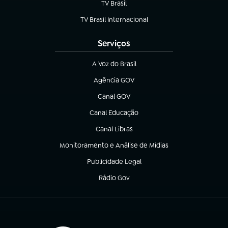
TV Brasil
(abre em nova aba)
TV Brasil Internacional
(abre em nova aba)
Serviços
A Voz do Brasil
(abre em nova aba)
Agência GOV
(abre em nova aba)
Canal GOV
(abre em nova aba)
Canal Educação
(abre em nova aba)
Canal Libras
(abre em nova aba)
Monitoramento e Análise de Mídias
(abre em nova aba)
Publicidade Legal
(abre em nova aba)
Rádio Gov
(abre em nova aba)