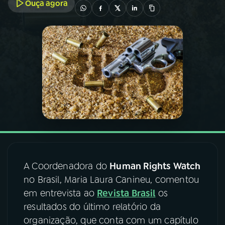
Ouça agora
03
PROGRAMAÇÃO
04
PROGRAMAS
05
PODCASTS
06
VIDEOCASTS
07
ÚLTIMAS
A Coordenadora do
Human Rights Watch
no Brasil, Maria Laura Canineu, comentou
08
FESTIVAL DE MÚSICA
em entrevista ao
Revista Brasil
os
resultados do último relatório da
organização, que conta com um capítulo
ACOMPANHE A RÁDIO NACIONAL