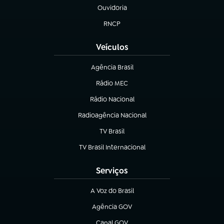
Ouvidoria
(abre em nova aba)
RNCP
(abre em nova aba)
Veículos
Agência Brasil
(abre em nova aba)
Rádio MEC
(abre em nova aba)
Rádio Nacional
Radioagência Nacional
(abre em nova aba)
TV Brasil
(abre em nova aba)
TV Brasil Internacional
(abre em nova aba)
Serviços
A Voz do Brasil
(abre em nova aba)
Agência GOV
(abre em nova aba)
Canal GOV