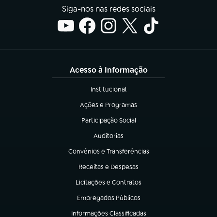
Siga-nos nas redes sociais
Acesso à Informação
Institucional
(abre em nova aba)
Ações e Programas
(abre em nova aba)
Participação Social
(abre em nova aba)
Auditorias
(abre em nova aba)
Convênios e Transferências
(abre em nova aba)
Receitas e Despesas
(abre em nova aba)
Licitações e Contratos
(abre em nova aba)
Empregados Públicos
(abre em nova aba)
Informações Classificadas
(abre em nova aba)