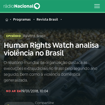
MENU
Programas
Revista Brasil
Revista Brasil
EPISÓDIO
Human Rights Watch analisa
Buscar
na
violência no Brasil
Rádio
Buscar
Nacional
O relatório mundial da organização destaca as
execuções extrajudiciais no Brasil pelo segundo ano
AO VIVO
seguido, bem como a violência doméstica
generalizada.
01
INÍCIO
19/01/2018, 10:04
NO AR EM
02
A RÁDIO
Compartilhe