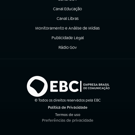
(abre em nova aba)
Canal Educação
(abre em nova aba)
Canal Libras
(abre em nova aba)
Monitoramento e Análise de Mídias
(abre em nova aba)
Publicidade Legal
(abre em nova aba)
Rádio Gov
(abre em nova aba)
© Todos os direitos reservados pela EBC
Política de Privacidade
(abre em nova aba)
Termos de uso
(abre em nova aba)
Preferências de privacidade