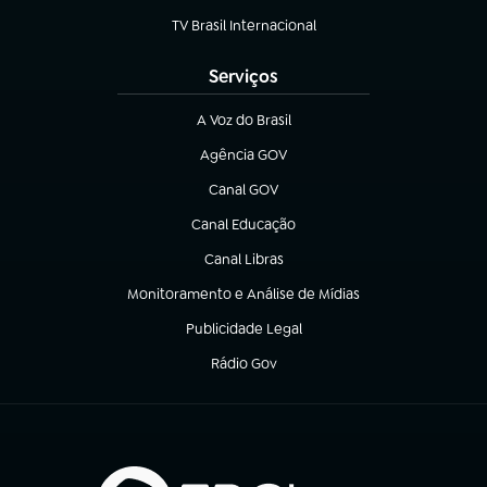
TV Brasil Internacional
(abre em nova aba)
Serviços
A Voz do Brasil
(abre em nova aba)
Agência GOV
(abre em nova aba)
Canal GOV
(abre em nova aba)
Canal Educação
(abre em nova aba)
Canal Libras
(abre em nova aba)
Monitoramento e Análise de Mídias
(abre em nova aba)
Publicidade Legal
(abre em nova aba)
Rádio Gov
(abre em nova aba)