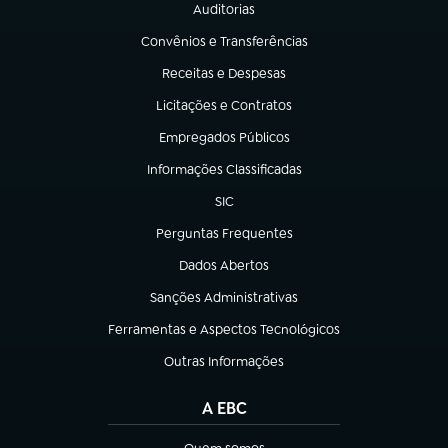
Auditorias
(abre em nova aba)
Convênios e Transferências
(abre em nova aba)
Receitas e Despesas
(abre em nova aba)
Licitações e Contratos
(abre em nova aba)
Empregados Públicos
(abre em nova aba)
Informações Classificadas
(abre em nova aba)
SIC
(abre em nova aba)
Perguntas Frequentes
(abre em nova aba)
Dados Abertos
(abre em nova aba)
Sanções Administrativas
(abre em nova aba)
Ferramentas e Aspectos Tecnológicos
(abre em nova aba)
Outras Informações
(abre em nova aba)
A EBC