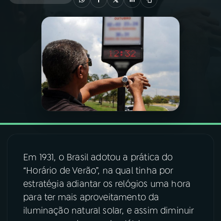
03
PROGRAMAÇÃO
04
PROGRAMAS
05
PODCASTS
06
VIDEOCASTS
07
ÚLTIMAS
Em 1931, o Brasil adotou a prática do
“Horário de Verão”, na qual tinha por
estratégia adiantar os relógios uma hora
08
FESTIVAL DE MÚSICA
para ter mais aproveitamento da
iluminação natural solar, e assim diminuir
ACOMPANHE A RÁDIO NACIONAL