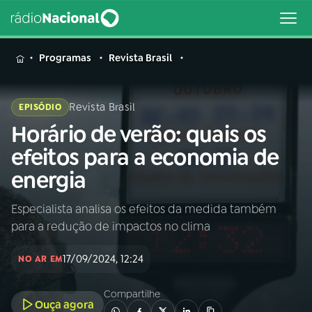
MENU
Programas
Revista Brasil
Revista Brasil
EPISÓDIO
Horário de verão: quais os
Buscar
na
efeitos para a economia de
Rádio
Buscar
energia
Nacional
Especialista analisa os efeitos da medida também
AO VIVO
para a redução de impactos no clima
01
INÍCIO
17/09/2024, 12:24
NO AR EM
Compartilhe
02
A RÁDIO
Ouça agora