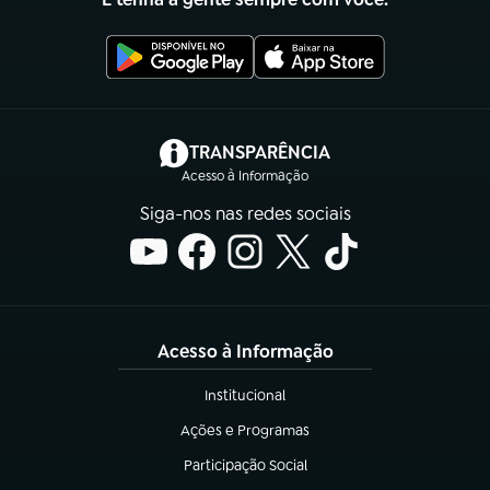
(abre em nova aba)
TRANSPARÊNCIA
Acesso à Informação
Siga-nos nas redes sociais
Acesso à Informação
Institucional
(abre em nova aba)
Ações e Programas
(abre em nova aba)
Participação Social
(abre em nova aba)