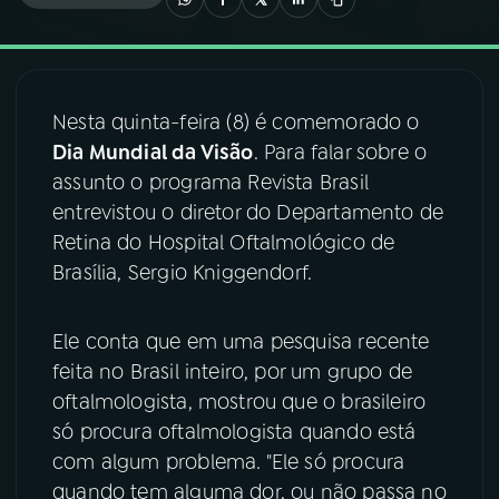
03
PROGRAMAÇÃO
Nesta quinta-feira (8) é comemorado o
04
PROGRAMAS
Dia Mundial da Visão
. Para falar sobre o
assunto o programa Revista Brasil
05
PODCASTS
entrevistou o diretor do Departamento de
Retina do Hospital Oftalmológico de
Brasília, Sergio Kniggendorf.
06
VIDEOCASTS
Ele conta que em uma pesquisa recente
07
ÚLTIMAS
feita no Brasil inteiro, por um grupo de
oftalmologista, mostrou que o brasileiro
08
FESTIVAL DE MÚSICA
só procura oftalmologista quando está
com algum problema. "Ele só procura
quando tem alguma dor, ou não passa no
ACOMPANHE A RÁDIO NACIONAL