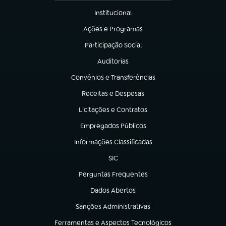
Institucional
(abre em nova aba)
Ações e Programas
(abre em nova aba)
Participação Social
(abre em nova aba)
Auditorias
(abre em nova aba)
Convênios e Transferências
(abre em nova aba)
Receitas e Despesas
(abre em nova aba)
Licitações e Contratos
(abre em nova aba)
Empregados Públicos
(abre em nova aba)
Informações Classificadas
(abre em nova aba)
SIC
(abre em nova aba)
Perguntas Frequentes
(abre em nova aba)
Dados Abertos
(abre em nova aba)
Sanções Administrativas
(abre em nova aba)
Ferramentas e Aspectos Tecnológicos
(abre em nova aba)