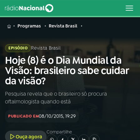
MENU
Programas
Revista Brasil
Revista Brasil
EPISÓDIO
Hoje (8) é o Dia Mundial da
Buscar
na
Visão: brasileiro sabe cuidar
Rádio
Buscar
da visão?
Nacional
Pesquisa revela que o brasileiro só procura
AO VIVO
oftalmologista quando está
01
INÍCIO
08/10/2015, 19:29
PUBLICADO EM
Compartilhe
02
A RÁDIO
Ouça agora