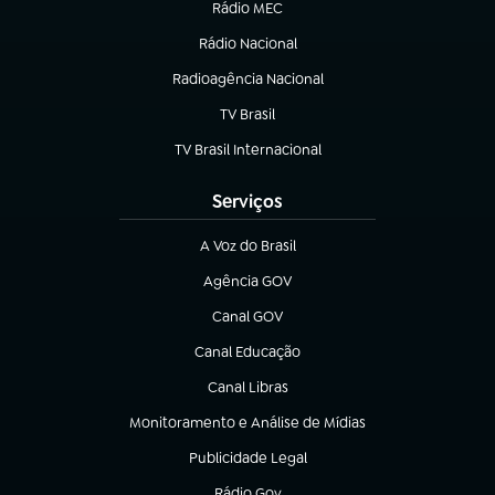
Rádio MEC
(abre em nova aba)
Rádio Nacional
Radioagência Nacional
(abre em nova aba)
TV Brasil
(abre em nova aba)
TV Brasil Internacional
(abre em nova aba)
Serviços
A Voz do Brasil
(abre em nova aba)
Agência GOV
(abre em nova aba)
Canal GOV
(abre em nova aba)
Canal Educação
(abre em nova aba)
Canal Libras
(abre em nova aba)
Monitoramento e Análise de Mídias
(abre em nova aba)
Publicidade Legal
(abre em nova aba)
Rádio Gov