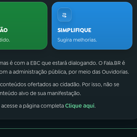
ÇÃO
SIMPLIFIQUE
dido.
Sugira melhorias.
 mas é com a EBC que estará dialogando. O Fala.BR é
m a administração pública, por meio das Ouvidorias.
 conteúdos ofertados ao cidadão. Por isso, não se
onteúdo alvo de sua manifestação.
Clique aqui
, acesse a página completa
.