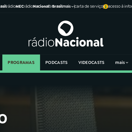
asil
rádio
MEC
rádio
Nacional
tv
Brasil
carta de serviço
acesso à inf
mais
PROGRAMAS
PODCASTS
VIDEOCASTS
mais
o