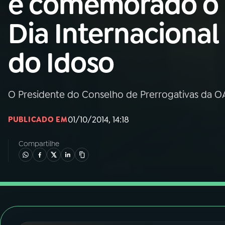
é comemorado o
Nacional
Dia Internacional
01
INÍCIO
do Idoso
02
A RÁDIO
O Presidente do Conselho de Prerrogativas da OA
03
PROGRAMAÇÃO
01/10/2014, 14:18
PUBLICADO EM
04
PROGRAMAS
Compartilhe
05
PODCASTS
06
VIDEOCASTS