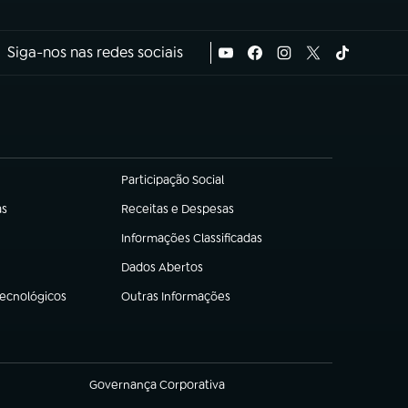
Siga-nos nas redes sociais
Participação Social
(abre em nova aba)
as
Receitas e Despesas
(abre em nova aba)
Informações Classificadas
(abre em nova aba)
Dados Abertos
(abre em nova aba)
Tecnológicos
Outras Informações
(abre em nova aba)
Governança Corporativa
(abre em nova aba)