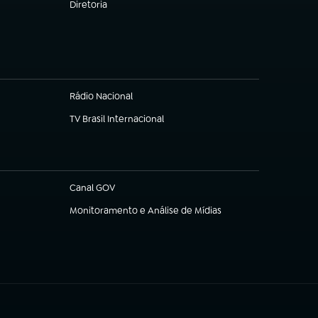
Diretoria
(abre em nova aba)
Rádio Nacional
TV Brasil Internacional
(abre em nova aba)
Canal GOV
(abre em nova aba)
Monitoramento e Análise de Mídias
(abre em nova aba)