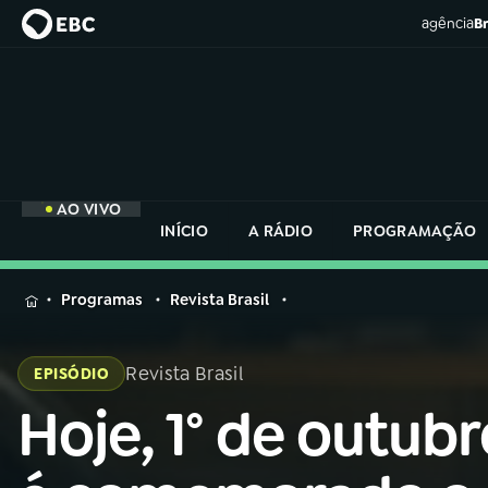
agência
Br
AO VIVO
INÍCIO
A RÁDIO
PROGRAMAÇÃO
MENU
Programas
Revista Brasil
Buscar
na
Revista Brasil
EPISÓDIO
Rádio
Buscar
Nacional
Hoje, 1° de outubr
Buscar
na
Rádio
AO VIVO