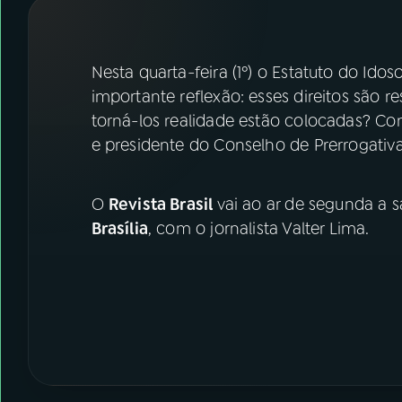
07
ÚLTIMAS
08
FESTIVAL DE MÚSICA
Nesta quarta-feira (1º) o Estatuto do I
importante reflexão: esses direitos são r
torná-los realidade estão colocadas? Co
ACOMPANHE A RÁDIO NACIONAL
e presidente do Conselho de Prerrogativ
YouTube
Facebook
O
Revista Brasil
vai ao ar de segunda a 
Instagram
X
Brasília
, com o jornalista Valter Lima.
TikTok