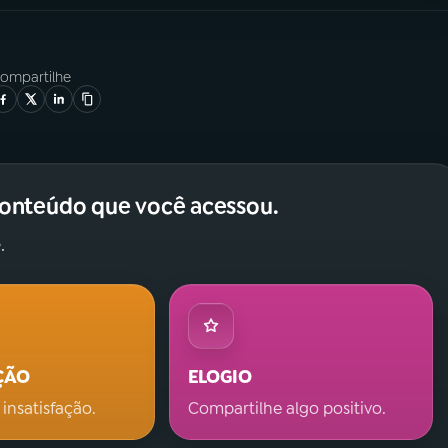
ompartilhe
conteúdo que você acessou.
.
ÇÃO
ELOGIO
 insatisfação.
Compartilhe algo positivo.