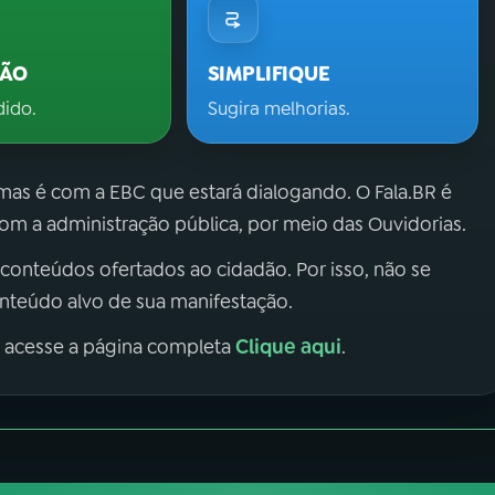
ÇÃO
SIMPLIFIQUE
dido.
Sugira melhorias.
 mas é com a EBC que estará dialogando. O Fala.BR é
m a administração pública, por meio das Ouvidorias.
 conteúdos ofertados ao cidadão. Por isso, não se
onteúdo alvo de sua manifestação.
Clique aqui
, acesse a página completa
.