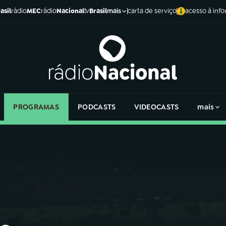
asil
rádio
MEC
rádio
Nacional
tv
Brasil
carta de serviço
acesso à inf
mais
PROGRAMAS
PODCASTS
VIDEOCASTS
mais