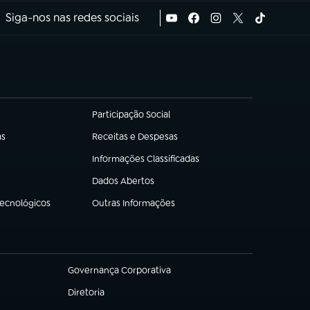
Siga-nos nas redes sociais
Participação Social
(abre em nova aba)
as
Receitas e Despesas
(abre em nova aba)
Informações Classificadas
(abre em nova aba)
Dados Abertos
(abre em nova aba)
Tecnológicos
Outras Informações
(abre em nova aba)
Governança Corporativa
(abre em nova aba)
Diretoria
(abre em nova aba)