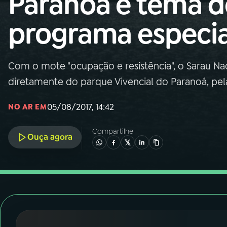
Paranoá é tema d
Nacional
programa especia
01
INÍCIO
02
A RÁDIO
Com o mote "ocupação e resistência", o Sarau Nac
diretamente do parque Vivencial do Paranoá, pela
03
PROGRAMAÇÃO
05/08/2017, 14:42
NO AR EM
04
PROGRAMAS
Compartilhe
Ouça agora
05
PODCASTS
06
VIDEOCASTS