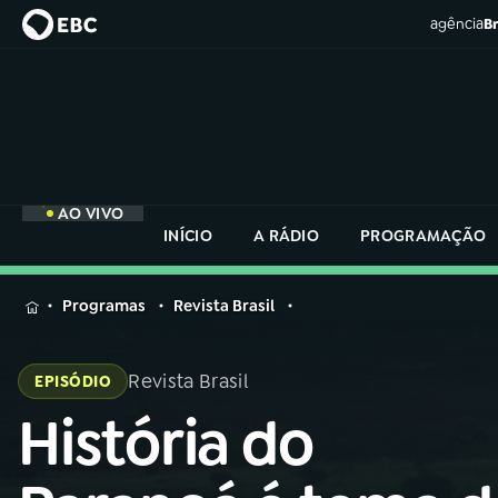
agência
Br
AO VIVO
INÍCIO
A RÁDIO
PROGRAMAÇÃO
MENU
Programas
Revista Brasil
Buscar
na
Revista Brasil
EPISÓDIO
Rádio
Buscar
Nacional
História do
Buscar
na
Rádio
AO VIVO