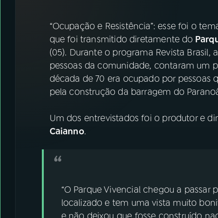
07
ÚLTIMAS
“Ocupação e Resistência”: esse foi o te
08
FESTIVAL DE MÚSICA
que foi transmitido diretamente do
Parqu
(05). Durante o programa Revista Brasil, ar
pessoas da comunidade, contaram um pou
ACOMPANHE A RÁDIO NACIONAL
década de 70 era ocupado por pessoas q
YouTube
Facebook
pela construção da barragem do Parano
Instagram
X
Um dos entrevistados foi o produtor e di
Caianno
.
TikTok
“O Parque Vivencial chegou a passar p
localizado e tem uma vista muito bon
e não deixou que fosse construído nada