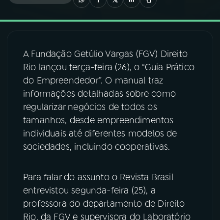
03
PROGRAMAÇÃO
A Fundação Getúlio Vargas (FGV) Direito
04
PROGRAMAS
Rio lançou terça-feira (26), o “Guia Prático
do Empreendedor”. O manual traz
05
PODCASTS
informações detalhadas sobre como
regularizar negócios de todos os
tamanhos, desde empreendimentos
06
VIDEOCASTS
individuais até diferentes modelos de
sociedades, incluindo cooperativas.
07
ÚLTIMAS
Para falar do assunto o Revista Brasil
08
FESTIVAL DE MÚSICA
entrevistou segunda-feira (25), a
professora do departamento de Direito
Rio, da FGV e supervisora do Laboratório
ACOMPANHE A RÁDIO NACIONAL