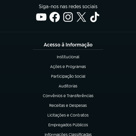
Siga-nos nas redes sociais
Acesso à Informação
Institucional
(abre em nova aba)
Ações e Programas
(abre em nova aba)
Participação Social
(abre em nova aba)
Auditorias
(abre em nova aba)
Convênios e Transferências
(abre em nova aba)
Receitas e Despesas
(abre em nova aba)
Licitações e Contratos
(abre em nova aba)
Empregados Públicos
(abre em nova aba)
Informações Classificadas