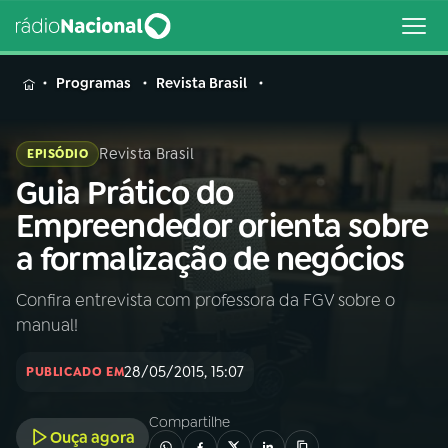
MENU
Programas
Revista Brasil
Revista Brasil
EPISÓDIO
Guia Prático do
Buscar
na
Empreendedor orienta sobre
Rádio
Buscar
a formalização de negócios
Nacional
Confira entrevista com professora da FGV sobre o
AO VIVO
manual!
01
INÍCIO
28/05/2015, 15:07
PUBLICADO EM
Compartilhe
02
A RÁDIO
Ouça agora