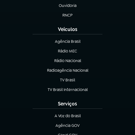
Ouvidoria
(abre em nova aba)
RNCP
(abre em nova aba)
Veículos
Agência Brasil
(abre em nova aba)
Rádio MEC
(abre em nova aba)
Rádio Nacional
Radioagência Nacional
(abre em nova aba)
TV Brasil
(abre em nova aba)
TV Brasil Internacional
(abre em nova aba)
Serviços
A Voz do Brasil
(abre em nova aba)
Agência GOV
(abre em nova aba)