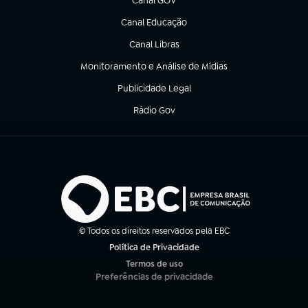
Canal GOV
(abre em nova aba)
Canal Educação
(abre em nova aba)
Canal Libras
(abre em nova aba)
Monitoramento e Análise de Mídias
(abre em nova aba)
Publicidade Legal
(abre em nova aba)
Rádio Gov
(abre em nova aba)
© Todos os direitos reservados pela EBC
Política de Privacidade
(abre em nova aba)
Termos de uso
(abre em nova aba)
Preferências de privacidade