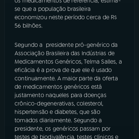
os medicamentos de referência, estima-
se que a população brasileira
YouTube
Facebook
economizou neste período cerca de R$
56 bilhões.
Instagram
X
TikTok
Segundo a presidente pró-genérico da
Associação Brasileira das Indústrias de
Medicamentos Genéricos, Telma Salles, a
eficácia é a prova de que ele é usado
continuamente. A maior parte da oferta
de medicamentos genéricos está
justamento naqueles para doenças
crônico-degenerativas, colesterol,
hispertensão e diabetes, que são
tomados diariamente. Segundo a
presidente, os genéricos passam por
testes de biodivalência, testes clínicos e