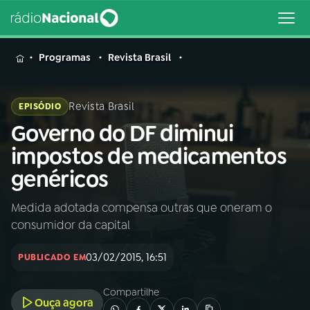
MENU
Programas
Revista Brasil
Revista Brasil
EPISÓDIO
Governo do DF diminui
Buscar
na
impostos de medicamentos
Rádio
Buscar
genéricos
Nacional
Medida adotada compensa outras que oneram o
AO VIVO
consumidor da capital
01
INÍCIO
03/02/2015, 16:51
PUBLICADO EM
Compartilhe
02
A RÁDIO
Ouça agora