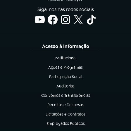
Siga-nos nas redes sociais
Acesso à Informação
Institucional
(abre em nova aba)
Ações e Programas
(abre em nova aba)
Participação Social
(abre em nova aba)
Auditorias
(abre em nova aba)
Convênios e Transferências
(abre em nova aba)
Receitas e Despesas
(abre em nova aba)
Licitações e Contratos
(abre em nova aba)
Empregados Públicos
(abre em nova aba)