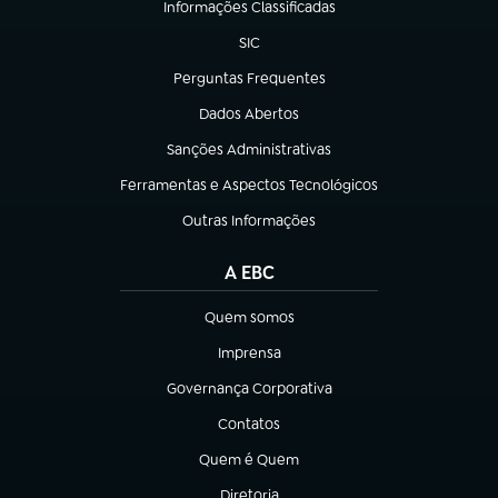
Informações Classificadas
(abre em nova aba)
SIC
(abre em nova aba)
Perguntas Frequentes
(abre em nova aba)
Dados Abertos
(abre em nova aba)
Sanções Administrativas
(abre em nova aba)
Ferramentas e Aspectos Tecnológicos
(abre em nova aba)
Outras Informações
(abre em nova aba)
A EBC
Quem somos
(abre em nova aba)
Imprensa
(abre em nova aba)
Governança Corporativa
(abre em nova aba)
Contatos
(abre em nova aba)
Quem é Quem
(abre em nova aba)
Diretoria