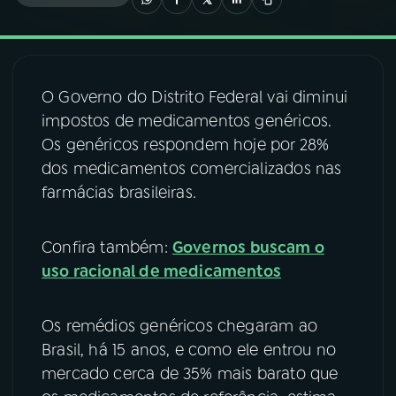
03
PROGRAMAÇÃO
O Governo do Distrito Federal vai diminui
04
PROGRAMAS
impostos de medicamentos genéricos.
Os genéricos respondem hoje por 28%
05
PODCASTS
dos medicamentos comercializados nas
farmácias brasileiras.
06
VIDEOCASTS
Confira também:
Governos buscam o
uso racional de medicamentos
07
ÚLTIMAS
Os remédios genéricos chegaram ao
08
FESTIVAL DE MÚSICA
Brasil, há 15 anos, e como ele entrou no
mercado cerca de 35% mais barato que
ACOMPANHE A RÁDIO NACIONAL