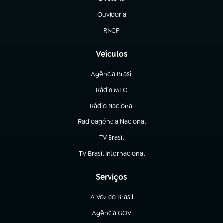
(abre em nova aba)
Ouvidoria
(abre em nova aba)
RNCP
(abre em nova aba)
Veículos
Agência Brasil
(abre em nova aba)
Rádio MEC
(abre em nova aba)
Rádio Nacional
Radioagência Nacional
(abre em nova aba)
TV Brasil
(abre em nova aba)
TV Brasil Internacional
(abre em nova aba)
Serviços
A Voz do Brasil
(abre em nova aba)
Agência GOV
(abre em nova aba)