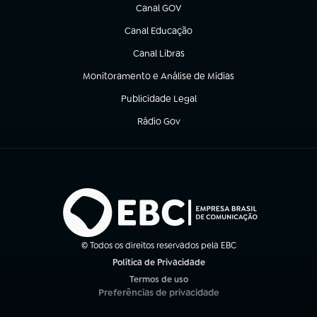
Canal GOV
(abre em nova aba)
Canal Educação
(abre em nova aba)
Canal Libras
(abre em nova aba)
Monitoramento e Análise de Mídias
(abre em nova aba)
Publicidade Legal
(abre em nova aba)
Rádio Gov
(abre em nova aba)
© Todos os direitos reservados pela EBC
Política de Privacidade
(abre em nova aba)
Termos de uso
(abre em nova aba)
Preferências de privacidade