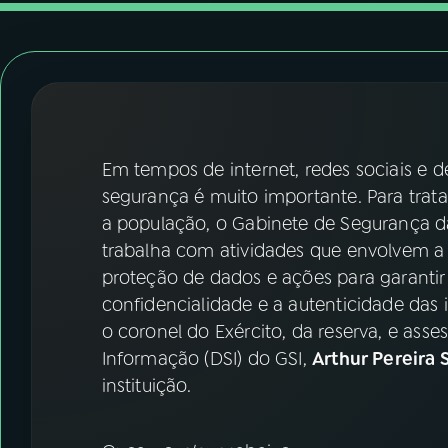
07
ÚLTIMAS
08
FESTIVAL DE MÚSICA
ACOMPANHE A RÁDIO NACIONAL
Em tempos de internet, redes sociais e 
YouTube
Facebook
segurança é muito importante. Para tratar
a população, o Gabinete de Segurança d
Instagram
X
trabalha com atividades que envolvem a s
proteção de dados e ações para garantir a
TikTok
confidencialidade e a autenticidade das
o coronel do Exército, da reserva, e as
Informação (DSI) do GSI,
Arthur Pereira 
instituição.