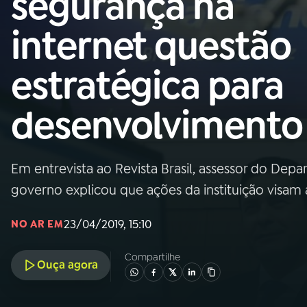
segurança na
Nacional
internet questão
01
INÍCIO
estratégica para
02
A RÁDIO
desenvolvimento
03
PROGRAMAÇÃO
Em entrevista ao Revista Brasil, assessor do De
04
PROGRAMAS
governo explicou que ações da instituição visam
05
PODCASTS
23/04/2019, 15:10
NO AR EM
Compartilhe
Ouça agora
06
VIDEOCASTS