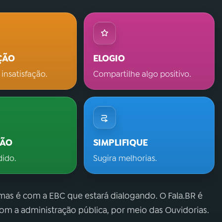
ÇÃO
ELOGIO
 insatisfação.
Compartilhe algo positivo.
ÇÃO
SIMPLIFIQUE
dido.
Sugira melhorias.
 mas é com a EBC que estará dialogando. O Fala.BR é
m a administração pública, por meio das Ouvidorias.