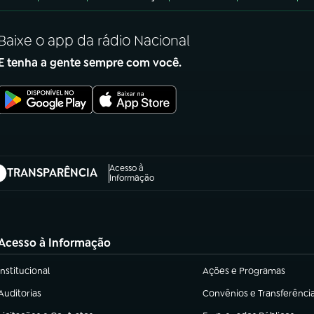
Baixe o app da rádio Nacional
E tenha a gente sempre com você.
Acesso à
TRANSPARÊNCIA
abre em nova aba)
Informação
Acesso à Informação
Institucional
Ações e Programas
(abre em nova aba)
(abre em nova aba)
Auditorias
Convênios e Transferênci
(abre em nova aba)
(abre em nova aba)