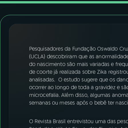
07
ÚLTIMAS
08
FESTIVAL DE MÚSICA
ACOMPANHE A RÁDIO NACIONAL
Pesquisadores da Fundação Oswaldo Cruz 
YouTube
Facebook
(UCLA) descobriram que as anormalidade
do nascimento são mais variadas e frequ
Instagram
X
de coorte já realizada sobre Zika regist
analisadas. O estudo sugere que os dano
TikTok
ocorrer ao longo de toda a gravidez e s
microcefalia. Além disso, algumas anom
semanas ou meses após o bebê ter nasci
O Revista Brasil entrevistou uma das pes