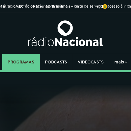
asil
rádio
MEC
rádio
Nacional
tv
Brasil
carta de serviço
acesso à inf
mais
PROGRAMAS
PODCASTS
VIDEOCASTS
mais