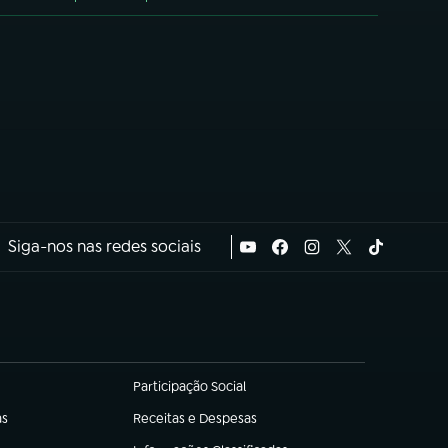
Siga-nos nas redes sociais
Participação Social
(abre em nova aba)
as
Receitas e Despesas
(abre em nova aba)