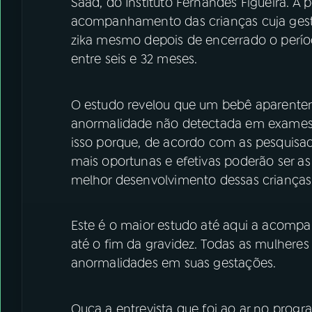
Saad, do Instituto Fernandes Figueira. A
acompanhamento das crianças cuja gesta
zika mesmo depois de encerrado o períod
entre seis e 32 meses.
O estudo revelou que um bebê aparente
anormalidade não detectada em exames u
isso porque, de acordo com as pesquisad
mais oportunas e efetivas poderão ser 
melhor desenvolvimento dessas crianças
Este é o maior estudo até aqui a acom
até o fim da gravidez. Todas as mulheres
anormalidades em suas gestações.
Ouça a entrevista que foi ao ar no progra