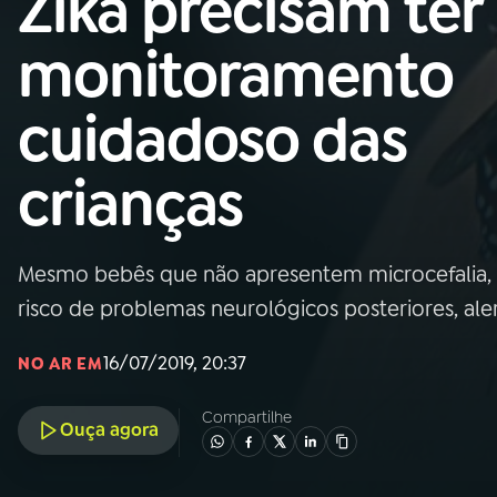
Zika precisam ter
Nacional
monitoramento
01
INÍCIO
cuidadoso das
02
A RÁDIO
crianças
03
PROGRAMAÇÃO
Mesmo bebês que não apresentem microcefalia, 
04
PROGRAMAS
risco de problemas neurológicos posteriores, ale
05
PODCASTS
16/07/2019, 20:37
NO AR EM
Compartilhe
Ouça agora
06
VIDEOCASTS