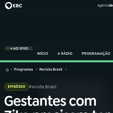
agência
Br
AO VIVO
INÍCIO
A RÁDIO
PROGRAMAÇÃO
MENU
Programas
Revista Brasil
Buscar
na
Revista Brasil
EPISÓDIO
Rádio
Buscar
Nacional
Gestantes com
Buscar
na
Rádio
AO VIVO