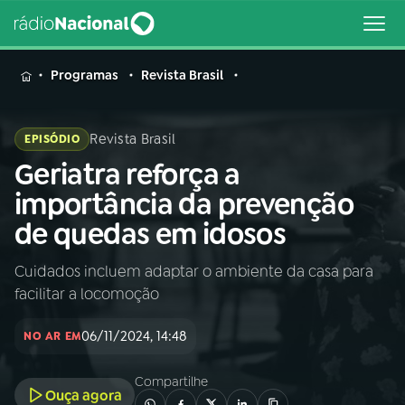
MENU
Programas
Revista Brasil
Revista Brasil
EPISÓDIO
Geriatra reforça a
Buscar
na
importância da prevenção
Rádio
Buscar
de quedas em idosos
Nacional
Cuidados incluem adaptar o ambiente da casa para
AO VIVO
facilitar a locomoção
01
INÍCIO
06/11/2024, 14:48
NO AR EM
Compartilhe
02
A RÁDIO
Ouça agora