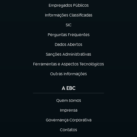
Empregados Públicos
(abre em nova aba)
Informações Classificadas
(abre em nova aba)
SIC
(abre em nova aba)
Perguntas Frequentes
(abre em nova aba)
Dados Abertos
(abre em nova aba)
Sanções Administrativas
(abre em nova aba)
Ferramentas e Aspectos Tecnológicos
(abre em nova aba)
Outras Informações
(abre em nova aba)
A EBC
Quem somos
(abre em nova aba)
Imprensa
(abre em nova aba)
Governança Corporativa
(abre em nova aba)
Contatos
(abre em nova aba)