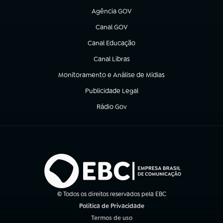
Agência GOV
(abre em nova aba)
Canal GOV
(abre em nova aba)
Canal Educação
(abre em nova aba)
Canal Libras
(abre em nova aba)
Monitoramento e Análise de Mídias
(abre em nova aba)
Publicidade Legal
(abre em nova aba)
Rádio Gov
(abre em nova aba)
© Todos os direitos reservados pela EBC
Política de Privacidade
(abre em nova aba)
Termos de uso