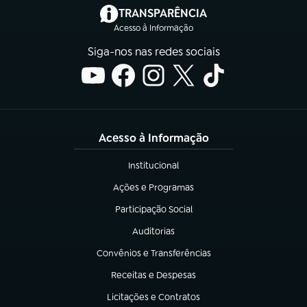
(abre em nova aba)
TRANSPARÊNCIA
Acesso à Informação
Siga-nos nas redes sociais
Acesso à Informação
Institucional
(abre em nova aba)
Ações e Programas
(abre em nova aba)
Participação Social
(abre em nova aba)
Auditorias
(abre em nova aba)
Convênios e Transferências
(abre em nova aba)
Receitas e Despesas
(abre em nova aba)
Licitações e Contratos
(abre em nova aba)