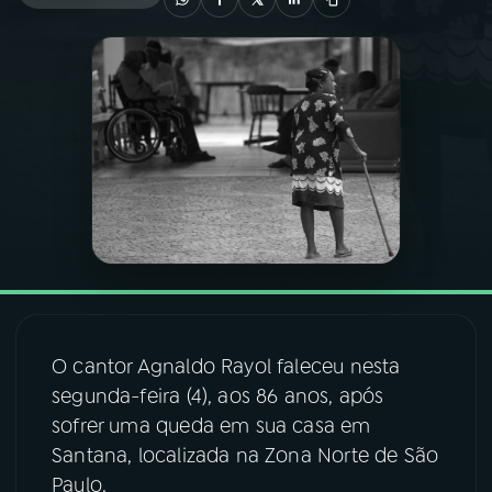
03
PROGRAMAÇÃO
04
PROGRAMAS
05
PODCASTS
06
VIDEOCASTS
07
ÚLTIMAS
O cantor Agnaldo Rayol faleceu nesta
segunda-feira (4), aos 86 anos, após
08
FESTIVAL DE MÚSICA
sofrer uma queda em sua casa em
Santana, localizada na Zona Norte de São
Paulo.
ACOMPANHE A RÁDIO NACIONAL