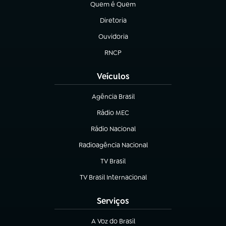
Quem é Quem
(abre em nova aba)
Diretoria
(abre em nova aba)
Ouvidoria
(abre em nova aba)
RNCP
(abre em nova aba)
Veículos
Agência Brasil
(abre em nova aba)
Rádio MEC
(abre em nova aba)
Rádio Nacional
Radioagência Nacional
(abre em nova aba)
TV Brasil
(abre em nova aba)
TV Brasil Internacional
(abre em nova aba)
Serviços
A Voz do Brasil
(abre em nova aba)