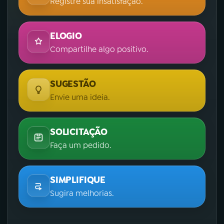
Registre sua insatisfação.
ELOGIO
Compartilhe algo positivo.
SUGESTÃO
Envie uma ideia.
SOLICITAÇÃO
Faça um pedido.
SIMPLIFIQUE
Sugira melhorias.