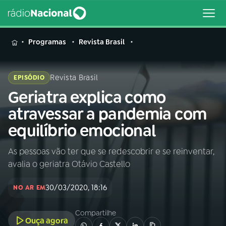
MENU
Programas
Revista Brasil
Revista Brasil
EPISÓDIO
Geriatra explica como
Buscar
na
atravessar a pandemia com
Rádio
Buscar
equilíbrio emocional
Nacional
As pessoas vão ter que se redescobrir e se reinventar,
AO VIVO
avalia o geriatra Otávio Castello
01
INÍCIO
30/03/2020, 18:16
NO AR EM
Compartilhe
02
A RÁDIO
Ouça agora