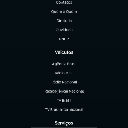
Contatos
(abre em nova aba)
Quem é Quem
(abre em nova aba)
Diretoria
(abre em nova aba)
Ouvidoria
(abre em nova aba)
RNCP
(abre em nova aba)
Veículos
Agência Brasil
(abre em nova aba)
Rádio MEC
(abre em nova aba)
Rádio Nacional
Radioagência Nacional
(abre em nova aba)
TV Brasil
(abre em nova aba)
TV Brasil Internacional
(abre em nova aba)
Serviços