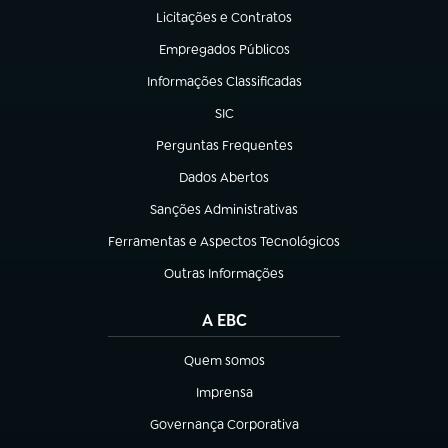
Licitações e Contratos
(abre em nova aba)
Empregados Públicos
(abre em nova aba)
Informações Classificadas
(abre em nova aba)
SIC
(abre em nova aba)
Perguntas Frequentes
(abre em nova aba)
Dados Abertos
(abre em nova aba)
Sanções Administrativas
(abre em nova aba)
Ferramentas e Aspectos Tecnológicos
(abre em nova aba)
Outras Informações
(abre em nova aba)
A EBC
Quem somos
(abre em nova aba)
Imprensa
(abre em nova aba)
Governança Corporativa
(abre em nova aba)