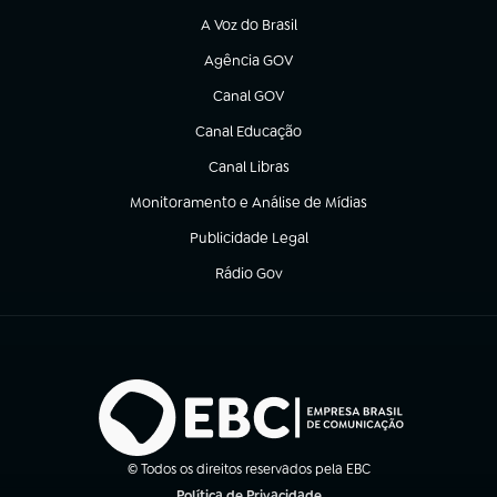
A Voz do Brasil
(abre em nova aba)
Agência GOV
(abre em nova aba)
Canal GOV
(abre em nova aba)
Canal Educação
(abre em nova aba)
Canal Libras
(abre em nova aba)
Monitoramento e Análise de Mídias
(abre em nova aba)
Publicidade Legal
(abre em nova aba)
Rádio Gov
(abre em nova aba)
© Todos os direitos reservados pela EBC
Política de Privacidade