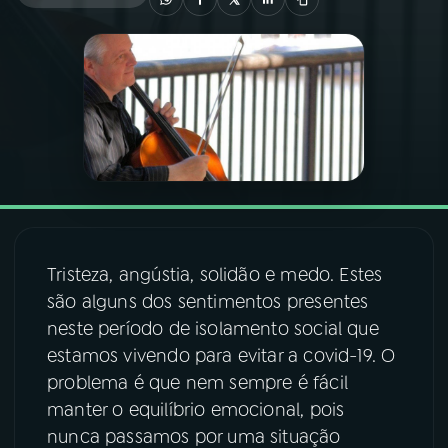
03
PROGRAMAÇÃO
04
PROGRAMAS
05
PODCASTS
06
VIDEOCASTS
Tristeza, angústia, solidão e medo. Estes
são alguns dos sentimentos presentes
07
ÚLTIMAS
neste período de isolamento social que
estamos vivendo para evitar a covid-19. O
08
FESTIVAL DE MÚSICA
problema é que nem sempre é fácil
manter o equilíbrio emocional, pois
nunca passamos por uma situação
ACOMPANHE A RÁDIO NACIONAL