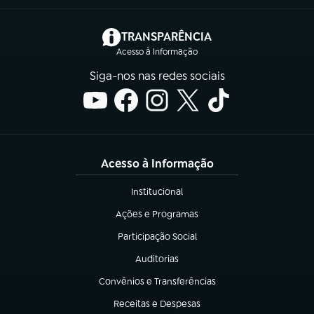
(abre em nova aba)
TRANSPARÊNCIA
Acesso à Informação
Siga-nos nas redes sociais
Acesso à Informação
Institucional
(abre em nova aba)
Ações e Programas
(abre em nova aba)
Participação Social
(abre em nova aba)
Auditorias
(abre em nova aba)
Convênios e Transferências
(abre em nova aba)
Receitas e Despesas
(abre em nova aba)