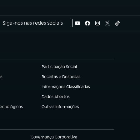
Siga-nos nas redes sociais
Participação Social
(abre em nova aba)
as
Receitas e Despesas
(abre em nova aba)
Informações Classificadas
(abre em nova aba)
Dados Abertos
(abre em nova aba)
Tecnológicos
Outras Informações
(abre em nova aba)
Governança Corporativa
(abre em nova aba)