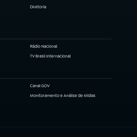
Diretoria
(abre em nova aba)
Rádio Nacional
TV Brasil Internacional
(abre em nova aba)
Canal GOV
(abre em nova aba)
Monitoramento e Análise de Mídias
(abre em nova aba)