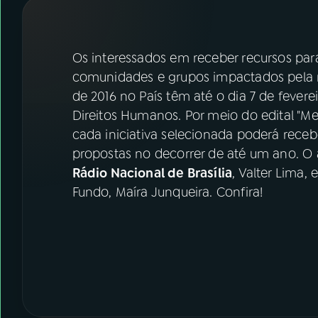
07
ÚLTIMAS
08
FESTIVAL DE MÚSICA
Os interessados em receber recursos para
comunidades e grupos impactados pela r
de 2016 no País têm até o dia 7 de fevere
ACOMPANHE A RÁDIO NACIONAL
Direitos Humanos. Por meio do edital "Me
YouTube
Facebook
cada iniciativa selecionada poderá recebe
propostas no decorrer de até um ano. O
Instagram
X
Rádio Nacional de Brasília
, Valter Lima,
Fundo, Maíra Junqueira. Confira!
TikTok