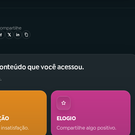
ompartilhe
conteúdo que você acessou.
.
ÇÃO
ELOGIO
 insatisfação.
Compartilhe algo positivo.