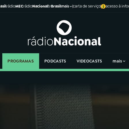
asil
rádio
MEC
rádio
Nacional
tv
Brasil
carta de serviço
acesso à inf
mais
PROGRAMAS
PODCASTS
VIDEOCASTS
mais