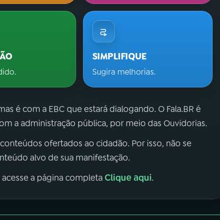
ÇÃO
SIMPLIFIQUE
dido.
Sugira melhorias.
 mas é com a EBC que estará dialogando. O Fala.BR é
m a administração pública, por meio das Ouvidorias.
 conteúdos ofertados ao cidadão. Por isso, não se
onteúdo alvo de sua manifestação.
Clique aqui
, acesse a página completa
.