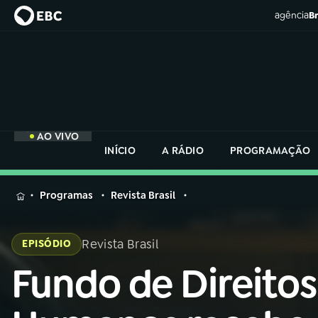
agência
Br
AO VIVO
INÍCIO
A RÁDIO
PROGRAMAÇÃO
MENU
Programas
Revista Brasil
Buscar
na
Revista Brasil
EPISÓDIO
Rádio
Buscar
Nacional
Fundo de Direitos
Buscar
na
Rádio
AO VIVO