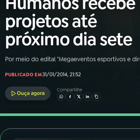
Humanos recebe
Nacional
projetos até
01
INÍCIO
próximo dia sete
02
A RÁDIO
Por meio do edital "Megaeventos esportivos e di
03
PROGRAMAÇÃO
31/01/2014, 21:52
PUBLICADO EM
04
PROGRAMAS
Compartilhe
Ouça agora
05
PODCASTS
06
VIDEOCASTS