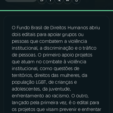
03
PROGRAMAÇÃO
O Fundo Brasil de Direitos Humanos abriu
04
PROGRAMAS
dois editais para apoiar grupos ou
pessoas que combatem a violência
05
PODCASTS
institucional, a discriminação e o tráfico
de pessoas. O primeiro apoio projetos
que atuam no combate à violência
06
VIDEOCASTS
institucional, como questões de
territórios, direitos das mulheres, da
07
ÚLTIMAS
população LGBT, de crianças e
adolescentes, da juventude,
enfrentamento ao racismo. O outro,
08
FESTIVAL DE MÚSICA
lançado pela primeira vez, é o edital para
os projetos que visam prevenir e enfrentar
ACOMPANHE A RÁDIO NACIONAL