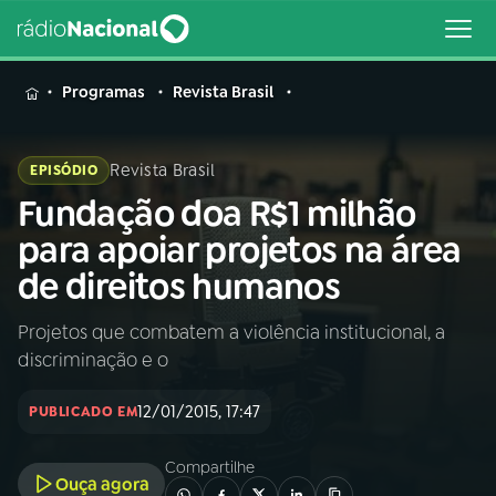
MENU
Programas
Revista Brasil
Revista Brasil
EPISÓDIO
Fundação doa R$1 milhão
Buscar
na
para apoiar projetos na área
Rádio
Buscar
de direitos humanos
Nacional
Projetos que combatem a violência institucional, a
AO VIVO
discriminação e o
01
INÍCIO
12/01/2015, 17:47
PUBLICADO EM
Compartilhe
02
A RÁDIO
Ouça agora