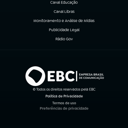
Canal Educação
(abre em nova aba)
Canal Libras
(abre em nova aba)
Monitoramento e Análise de Mídias
(abre em nova aba)
Publicidade Legal
(abre em nova aba)
Rádio Gov
(abre em nova aba)
© Todos os direitos reservados pela EBC
Política de Privacidade
(abre em nova aba)
Termos de uso
(abre em nova aba)
Preferências de privacidade