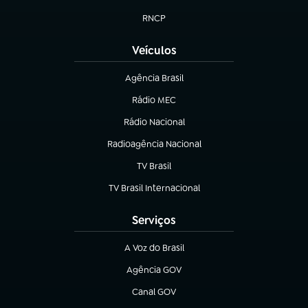
(abre em nova aba)
RNCP
(abre em nova aba)
Veículos
Agência Brasil
(abre em nova aba)
Rádio MEC
(abre em nova aba)
Rádio Nacional
Radioagência Nacional
(abre em nova aba)
TV Brasil
(abre em nova aba)
TV Brasil Internacional
(abre em nova aba)
Serviços
A Voz do Brasil
(abre em nova aba)
Agência GOV
(abre em nova aba)
Canal GOV
(abre em nova aba)