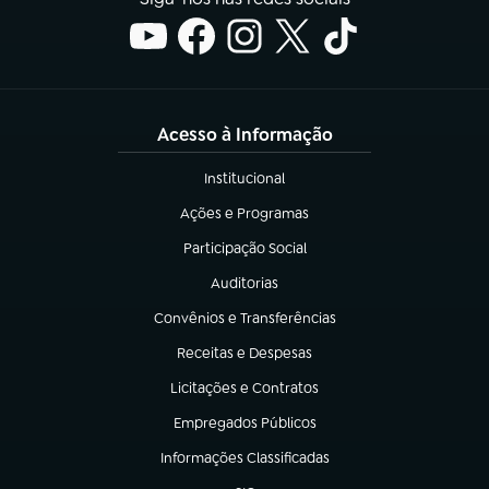
Acesso à Informação
Institucional
(abre em nova aba)
Ações e Programas
(abre em nova aba)
Participação Social
(abre em nova aba)
Auditorias
(abre em nova aba)
Convênios e Transferências
(abre em nova aba)
Receitas e Despesas
(abre em nova aba)
Licitações e Contratos
(abre em nova aba)
Empregados Públicos
(abre em nova aba)
Informações Classificadas
(abre em nova aba)