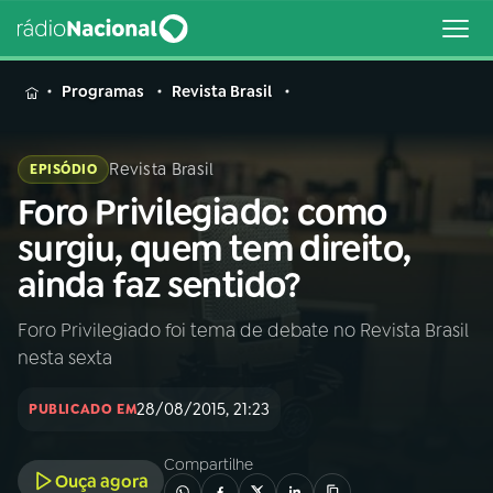
MENU
Programas
Revista Brasil
Revista Brasil
EPISÓDIO
Foro Privilegiado: como
Buscar
na
surgiu, quem tem direito,
Rádio
Buscar
ainda faz sentido?
Nacional
Foro Privilegiado foi tema de debate no Revista Brasil
AO VIVO
nesta sexta
01
INÍCIO
28/08/2015, 21:23
PUBLICADO EM
Compartilhe
02
A RÁDIO
Ouça agora