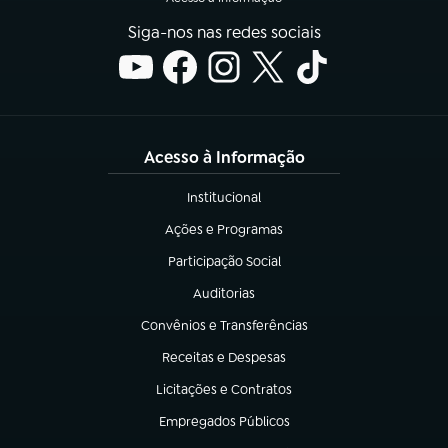
Siga-nos nas redes sociais
Acesso à Informação
Institucional
(abre em nova aba)
Ações e Programas
(abre em nova aba)
Participação Social
(abre em nova aba)
Auditorias
(abre em nova aba)
Convênios e Transferências
(abre em nova aba)
Receitas e Despesas
(abre em nova aba)
Licitações e Contratos
(abre em nova aba)
Empregados Públicos
(abre em nova aba)