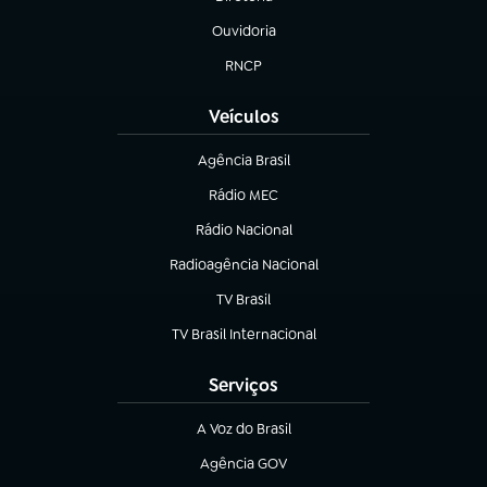
(abre em nova aba)
Ouvidoria
(abre em nova aba)
RNCP
(abre em nova aba)
Veículos
Agência Brasil
(abre em nova aba)
Rádio MEC
(abre em nova aba)
Rádio Nacional
Radioagência Nacional
(abre em nova aba)
TV Brasil
(abre em nova aba)
TV Brasil Internacional
(abre em nova aba)
Serviços
A Voz do Brasil
(abre em nova aba)
Agência GOV
(abre em nova aba)