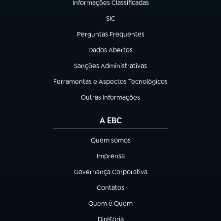
Informações Classificadas
(abre em nova aba)
SIC
(abre em nova aba)
Perguntas Frequentes
(abre em nova aba)
Dados Abertos
(abre em nova aba)
Sanções Administrativas
(abre em nova aba)
Ferramentas e Aspectos Tecnológicos
(abre em nova aba)
Outras Informações
(abre em nova aba)
A EBC
Quem somos
(abre em nova aba)
Imprensa
(abre em nova aba)
Governança Corporativa
(abre em nova aba)
Contatos
(abre em nova aba)
Quem é Quem
(abre em nova aba)
Diretoria