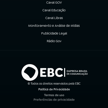
Canal GOV
(abre em nova aba)
Canal Educação
(abre em nova aba)
Canal Libras
(abre em nova aba)
Monitoramento e Análise de Mídias
(abre em nova aba)
Publicidade Legal
(abre em nova aba)
Rádio Gov
(abre em nova aba)
© Todos os direitos reservados pela EBC
Política de Privacidade
(abre em nova aba)
Termos de uso
(abre em nova aba)
Preferências de privacidade