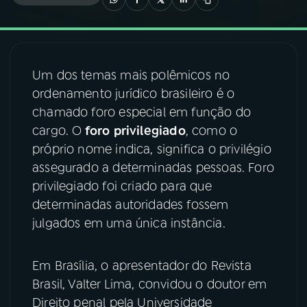
03
PROGRAMAÇÃO
Um dos temas mais polêmicos no
04
PROGRAMAS
ordenamento jurídico brasileiro é o
chamado foro especial em função do
05
PODCASTS
cargo. O
foro
privilegiado
, como o
próprio nome indica, significa o privilégio
assegurado a determinadas pessoas. Foro
06
VIDEOCASTS
privilegiado foi criado para que
determinadas autoridades fossem
07
ÚLTIMAS
julgados em uma única instância.
08
FESTIVAL DE MÚSICA
Em Brasília, o apresentador do Revista
Brasil, Valter Lima, convidou o doutor em
Direito penal pela Universidade
ACOMPANHE A RÁDIO NACIONAL