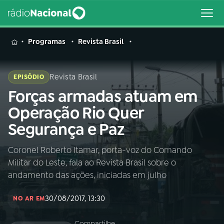
MENU
Programas
Revista Brasil
Revista Brasil
EPISÓDIO
Forças armadas atuam em
Buscar
na
Operação Rio Quer
Rádio
Buscar
Segurança e Paz
Nacional
Coronel Roberto Itamar, porta-voz do Comando
AO VIVO
Militar do Leste, fala ao Revista Brasil sobre o
andamento das ações, iniciadas em julho
01
INÍCIO
30/08/2017, 13:30
NO AR EM
02
A RÁDIO
Compartilhe