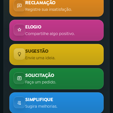
RECLAMAÇÃO
Registre sua insatisfação.
ELOGIO
Compartilhe algo positivo.
SUGESTÃO
Envie uma ideia.
SOLICITAÇÃO
Faça um pedido.
SIMPLIFIQUE
Sugira melhorias.