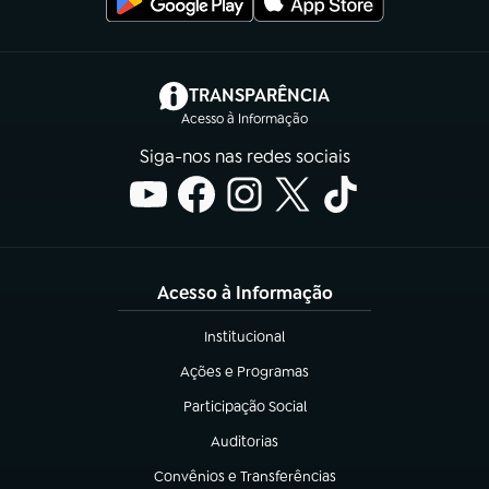
(abre em nova aba)
TRANSPARÊNCIA
Acesso à Informação
Siga-nos nas redes sociais
Acesso à Informação
Institucional
(abre em nova aba)
Ações e Programas
(abre em nova aba)
Participação Social
(abre em nova aba)
Auditorias
(abre em nova aba)
Convênios e Transferências
(abre em nova aba)