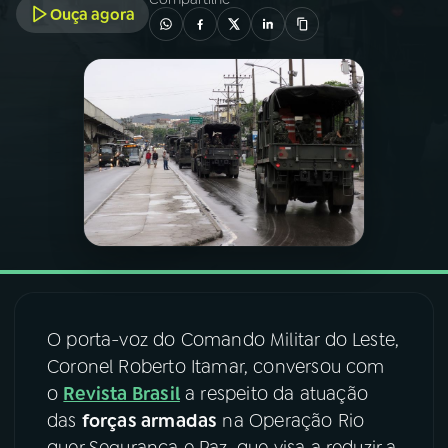
Ouça agora
03
PROGRAMAÇÃO
04
PROGRAMAS
05
PODCASTS
06
VIDEOCASTS
07
ÚLTIMAS
O porta-voz do Comando Militar do Leste,
Coronel Roberto Itamar, conversou com
08
FESTIVAL DE MÚSICA
o
Revista Brasil
a respeito da atuação
das
forças armadas
na Operação Rio
ACOMPANHE A RÁDIO NACIONAL
quer Segurança e Paz, que visa a reduzir a