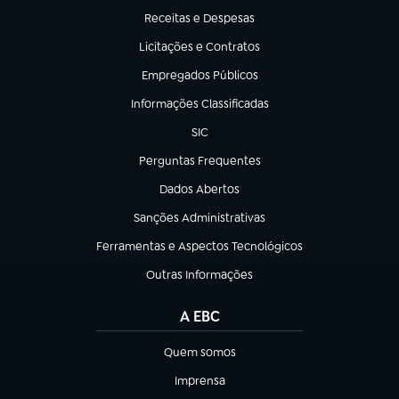
Receitas e Despesas
(abre em nova aba)
Licitações e Contratos
(abre em nova aba)
Empregados Públicos
(abre em nova aba)
Informações Classificadas
(abre em nova aba)
SIC
(abre em nova aba)
Perguntas Frequentes
(abre em nova aba)
Dados Abertos
(abre em nova aba)
Sanções Administrativas
(abre em nova aba)
Ferramentas e Aspectos Tecnológicos
(abre em nova aba)
Outras Informações
(abre em nova aba)
A EBC
Quem somos
(abre em nova aba)
Imprensa
(abre em nova aba)