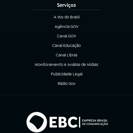
Serviços
A Voz do Brasil
(abre em nova aba)
Agência GOV
(abre em nova aba)
Canal GOV
(abre em nova aba)
Canal Educação
(abre em nova aba)
Canal Libras
(abre em nova aba)
Monitoramento e Análise de Mídias
(abre em nova aba)
Publicidade Legal
(abre em nova aba)
Rádio Gov
(abre em nova aba)