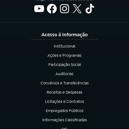
Acesso à Informação
Institucional
(abre em nova aba)
Ações e Programas
(abre em nova aba)
Participação Social
(abre em nova aba)
Auditorias
(abre em nova aba)
Convênios e Transferências
(abre em nova aba)
Receitas e Despesas
(abre em nova aba)
Licitações e Contratos
(abre em nova aba)
Empregados Públicos
(abre em nova aba)
Informações Classificadas
(abre em nova aba)