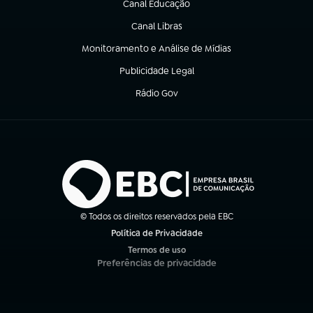
Canal Educação
(abre em nova aba)
Canal Libras
(abre em nova aba)
Monitoramento e Análise de Mídias
(abre em nova aba)
Publicidade Legal
(abre em nova aba)
Rádio Gov
(abre em nova aba)
© Todos os direitos reservados pela EBC
Política de Privacidade
(abre em nova aba)
Termos de uso
(abre em nova aba)
Preferências de privacidade