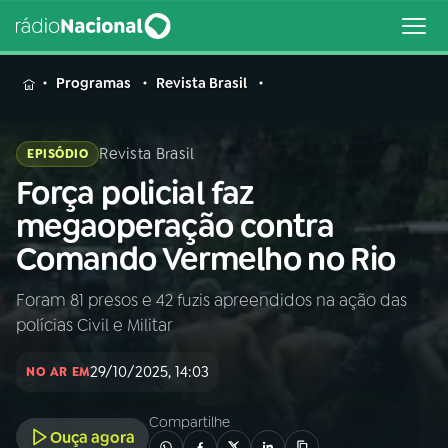
MENU
Programas
Revista Brasil
Revista Brasil
EPISÓDIO
Força policial faz
Buscar
na
megaoperação contra
Rádio
Buscar
Comando Vermelho no Rio
Nacional
Foram 81 presos e 42 fuzis apreendidos na ação das
AO VIVO
polícias Civil e Militar
01
INÍCIO
29/10/2025, 14:03
NO AR EM
Compartilhe
02
A RÁDIO
Ouça agora