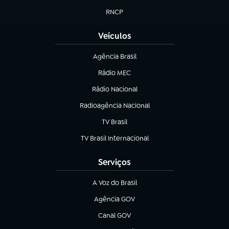
RNCP
(abre em nova aba)
Veículos
Agência Brasil
(abre em nova aba)
Rádio MEC
(abre em nova aba)
Rádio Nacional
Radioagência Nacional
(abre em nova aba)
TV Brasil
(abre em nova aba)
TV Brasil Internacional
(abre em nova aba)
Serviços
A Voz do Brasil
(abre em nova aba)
Agência GOV
(abre em nova aba)
Canal GOV
(abre em nova aba)