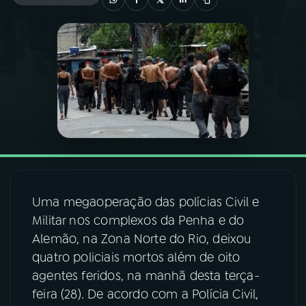
03
PROGRAMAÇÃO
04
PROGRAMAS
05
PODCASTS
06
VIDEOCASTS
Uma megaoperação das polícias Civil e
07
ÚLTIMAS
Militar nos complexos da Penha e do
Alemão, na Zona Norte do Rio, deixou
quatro policiais mortos além de oito
08
FESTIVAL DE MÚSICA
agentes feridos, na manhã desta terça-
feira (28). De acordo com a Polícia Civil,
ACOMPANHE A RÁDIO NACIONAL