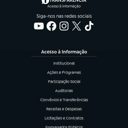
TRANSPARÊNCIA
Acesso à Informação
Siga-nos nas redes sociais
Acesso à Informação
Institucional
(abre em nova aba)
Ações e Programas
(abre em nova aba)
Participação Social
(abre em nova aba)
Auditorias
(abre em nova aba)
Convênios e Transferências
(abre em nova aba)
Receitas e Despesas
(abre em nova aba)
Licitações e Contratos
(abre em nova aba)
Empregados Públicos