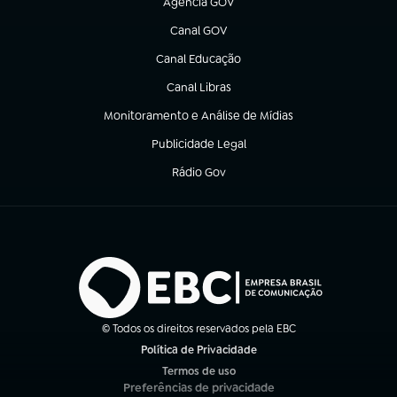
Agência GOV
(abre em nova aba)
Canal GOV
(abre em nova aba)
Canal Educação
(abre em nova aba)
Canal Libras
(abre em nova aba)
Monitoramento e Análise de Mídias
(abre em nova aba)
Publicidade Legal
(abre em nova aba)
Rádio Gov
(abre em nova aba)
© Todos os direitos reservados pela EBC
Política de Privacidade
(abre em nova aba)
Termos de uso
(abre em nova aba)
Preferências de privacidade