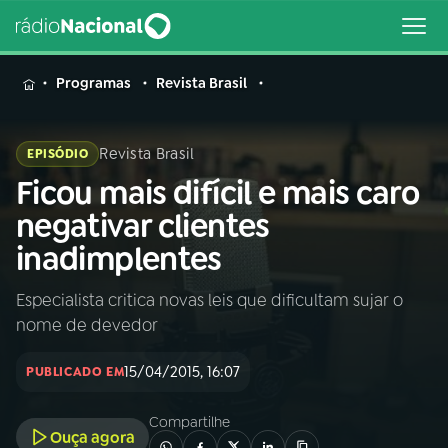
MENU
Programas
Revista Brasil
Revista Brasil
EPISÓDIO
Ficou mais difícil e mais caro
Buscar
na
negativar clientes
Rádio
Buscar
inadimplentes
Nacional
Especialista critica novas leis que dificultam sujar o
AO VIVO
nome de devedor
01
INÍCIO
15/04/2015, 16:07
PUBLICADO EM
Compartilhe
02
A RÁDIO
Ouça agora