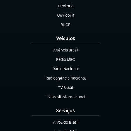
Diretoria
(abre em nova aba)
Ouvidoria
(abre em nova aba)
RNCP
(abre em nova aba)
Veículos
Agência Brasil
(abre em nova aba)
Rádio MEC
(abre em nova aba)
Rádio Nacional
Radioagência Nacional
(abre em nova aba)
TV Brasil
(abre em nova aba)
TV Brasil Internacional
(abre em nova aba)
Serviços
A Voz do Brasil
(abre em nova aba)