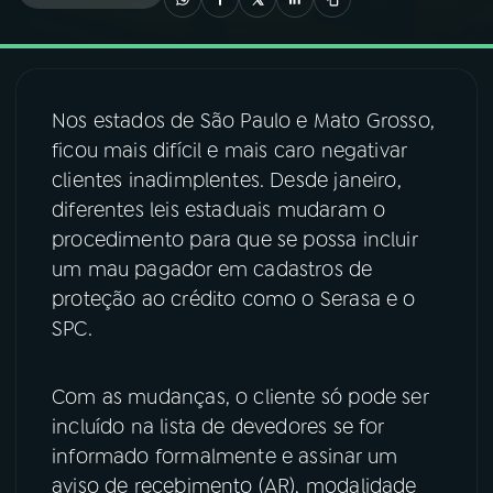
03
PROGRAMAÇÃO
Nos estados de São Paulo e Mato Grosso,
04
PROGRAMAS
ficou mais difícil e mais caro negativar
clientes inadimplentes. Desde janeiro,
05
PODCASTS
diferentes leis estaduais mudaram o
procedimento para que se possa incluir
um mau pagador em cadastros de
06
VIDEOCASTS
proteção ao crédito como o Serasa e o
SPC.
07
ÚLTIMAS
Com as mudanças, o cliente só pode ser
08
FESTIVAL DE MÚSICA
incluído na lista de devedores se for
informado formalmente e assinar um
aviso de recebimento (AR), modalidade
ACOMPANHE A RÁDIO NACIONAL