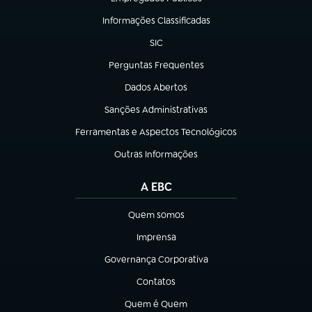
(abre em nova aba)
Informações Classificadas
(abre em nova aba)
SIC
(abre em nova aba)
Perguntas Frequentes
(abre em nova aba)
Dados Abertos
(abre em nova aba)
Sanções Administrativas
(abre em nova aba)
Ferramentas e Aspectos Tecnológicos
(abre em nova aba)
Outras Informações
(abre em nova aba)
A EBC
Quem somos
(abre em nova aba)
Imprensa
(abre em nova aba)
Governança Corporativa
(abre em nova aba)
Contatos
(abre em nova aba)
Quem é Quem
(abre em nova aba)