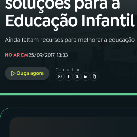
soluções para a
Nacional
Educação Infantil
01
INÍCIO
02
A RÁDIO
Ainda faltam recursos para melhorar a educação 
25/09/2017, 13:33
NO AR EM
03
PROGRAMAÇÃO
Compartilhe
Ouça agora
04
PROGRAMAS
05
PODCASTS
06
VIDEOCASTS