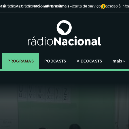
asil
rádio
MEC
rádio
Nacional
tv
Brasil
carta de serviço
acesso à inf
mais
PROGRAMAS
PODCASTS
VIDEOCASTS
mais