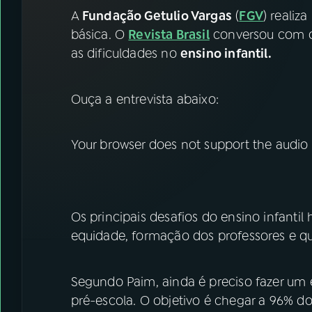
07
ÚLTIMAS
A
Fundação Getulio Vargas
(
FGV
) realiz
básica. O
Revista Brasil
conversou com o
08
FESTIVAL DE MÚSICA
as dificuldades no
ensino infantil.
ACOMPANHE A RÁDIO NACIONAL
Ouça a entrevista abaixo:
YouTube
Facebook
Your browser does not support the audio
Instagram
X
TikTok
Os principais desafios do ensino infantil
equidade, formação dos professores e qu
Segundo Paim, ainda é preciso fazer um e
pré-escola. O objetivo é chegar a 96% d