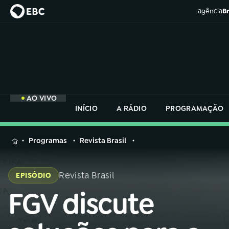
agência
Br
AO VIVO
INÍCIO
A RÁDIO
PROGRAMAÇÃO
MENU
Programas
Revista Brasil
Buscar
na
Revista Brasil
EPISÓDIO
Rádio
Buscar
Nacional
FGV discute
Buscar
na
Rádio
AO VIVO