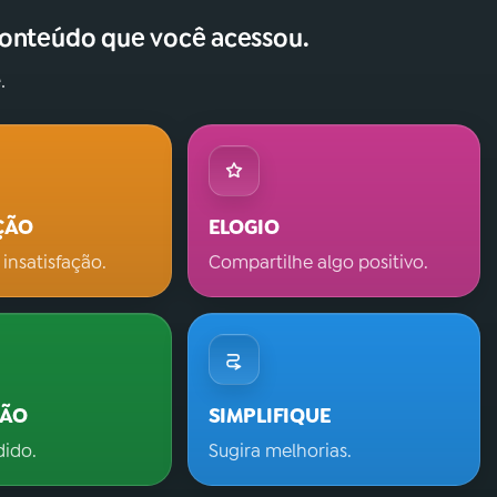
conteúdo que você acessou.
.
ÇÃO
ELOGIO
 insatisfação.
Compartilhe algo positivo.
ÇÃO
SIMPLIFIQUE
dido.
Sugira melhorias.