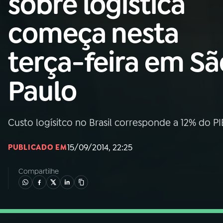
sobre logística
Nacional
começa nesta
01
INÍCIO
terça-feira em Sã
02
A RÁDIO
Paulo
03
PROGRAMAÇÃO
Custo logísitco no Brasil corresponde a 12% do P
04
PROGRAMAS
15/09/2014, 22:25
PUBLICADO EM
05
PODCASTS
Compartilhe
06
VIDEOCASTS