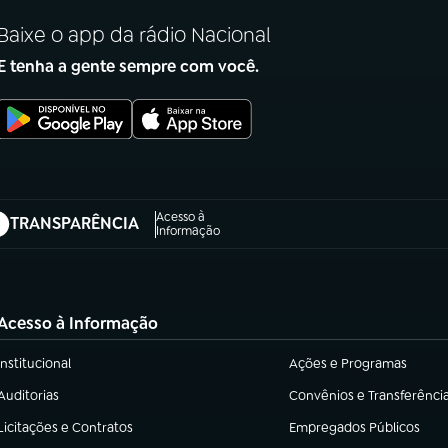
Baixe o app da rádio Nacional
E tenha a gente sempre com você.
Acesso à
TRANSPARÊNCIA
abre em nova aba)
Informação
Acesso à Informação
Institucional
Ações e Programas
(abre em nova aba)
(abre em nova aba)
Auditorias
Convênios e Transferênci
(abre em nova aba)
(abre em nova aba)
Licitações e Contratos
Empregados Públicos
(abre em nova aba)
(abre em nova aba)