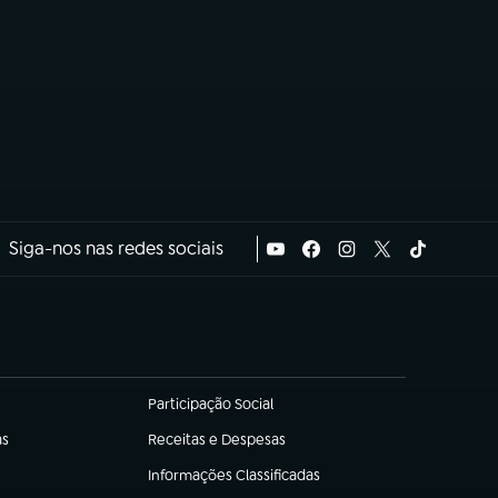
Siga-nos nas redes sociais
Participação Social
(abre em nova aba)
as
Receitas e Despesas
(abre em nova aba)
Informações Classificadas
(abre em nova aba)