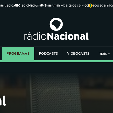
asil
rádio
MEC
rádio
Nacional
tv
Brasil
carta de serviço
acesso à inf
mais
PROGRAMAS
PODCASTS
VIDEOCASTS
mais
l