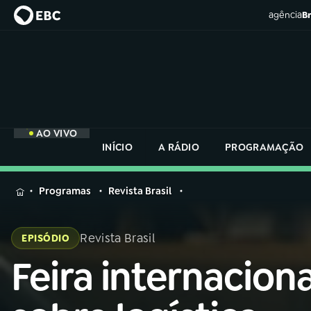
agência
Br
AO VIVO
INÍCIO
A RÁDIO
PROGRAMAÇÃO
MENU
Programas
Revista Brasil
Buscar
na
Revista Brasil
EPISÓDIO
Rádio
Buscar
Nacional
Feira internaciona
Buscar
na
Rádio
AO VIVO