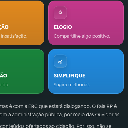
ÇÃO
ELOGIO
 insatisfação.
Compartilhe algo positivo.
ÇÃO
SIMPLIFIQUE
dido.
Sugira melhorias.
 mas é com a EBC que estará dialogando. O Fala.BR é
m a administração pública, por meio das Ouvidorias.
 conteúdos ofertados ao cidadão. Por isso, não se