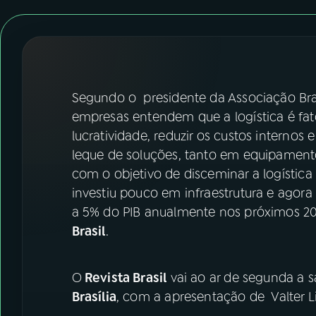
07
ÚLTIMAS
08
FESTIVAL DE MÚSICA
ACOMPANHE A RÁDIO NACIONAL
Segundo o presidente da Associação Brasi
empresas entendem que a logística é fat
YouTube
Facebook
lucratividade, reduzir os custos internos e
leque de soluções, tanto em equipament
Instagram
X
com o objetivo de disceminar a logística 
investiu pouco em infraestrutura e agora
TikTok
a 5% do PIB anualmente nos próximos 20
Brasil
.
O
Revista Brasil
vai ao ar de segunda a s
Brasília
, com a apresentação de Valter L