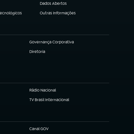
Dados Abertos
(abre em nova aba)
Tecnológicos
Outras Informações
(abre em nova aba)
Governança Corporativa
(abre em nova aba)
Diretoria
(abre em nova aba)
Rádio Nacional
TV Brasil Internacional
(abre em nova aba)
Canal GOV
(abre em nova aba)