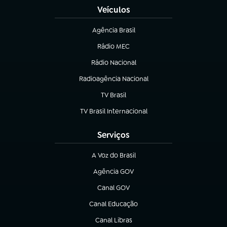
Veículos
Agência Brasil
(abre em nova aba)
Rádio MEC
(abre em nova aba)
Rádio Nacional
Radioagência Nacional
(abre em nova aba)
TV Brasil
(abre em nova aba)
TV Brasil Internacional
(abre em nova aba)
Serviços
A Voz do Brasil
(abre em nova aba)
Agência GOV
(abre em nova aba)
Canal GOV
(abre em nova aba)
Canal Educação
(abre em nova aba)
Canal Libras
(abre em nova aba)