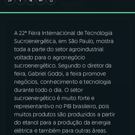
03
PROGRAMAÇÃO
A 22ª Feira Internacional de Tecnologia
04
PROGRAMAS
Sucroenergética, em São Paulo, mostra
toda a parte do setor agroindustrial
05
PODCASTS
voltado para o agronegócio
sucroenergético. Segundo o diretor da
feira, Gabriel Godoi, a feira promove
06
VIDEOCASTS
negócios, conhecimento e tecnologia
durante todo o dia. O setor
07
ÚLTIMAS
sucroenergético é muito forte e
representantivo no PIB brasileiro, pois
muitos produtos são produzidos a partir
08
FESTIVAL DE MÚSICA
do etanol para a produção da energia
elétrica e também para outras áreas.
ACOMPANHE A RÁDIO NACIONAL