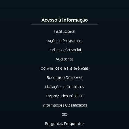
Acesso à Informação
Institucional
(abre em nova aba)
Ações e Programas
(abre em nova aba)
Participação Social
(abre em nova aba)
Auditorias
(abre em nova aba)
Convênios e Transferências
(abre em nova aba)
Receitas e Despesas
(abre em nova aba)
Licitações e Contratos
(abre em nova aba)
Empregados Públicos
(abre em nova aba)
Informações Classificadas
(abre em nova aba)
SIC
(abre em nova aba)
Perguntas Frequentes
(abre em nova aba)