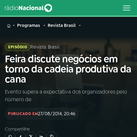
MENU
Programas
Revista Brasil
Revista Brasil
EPISÓDIO
Feira discute negócios em
Buscar
na
torno da cadeia produtiva da
Rádio
Buscar
cana
Nacional
Evento supera a expectativa dos organizadores pelo
AO VIVO
número de
01
INÍCIO
27/08/2014, 20:46
PUBLICADO EM
Compartilhe
02
A RÁDIO