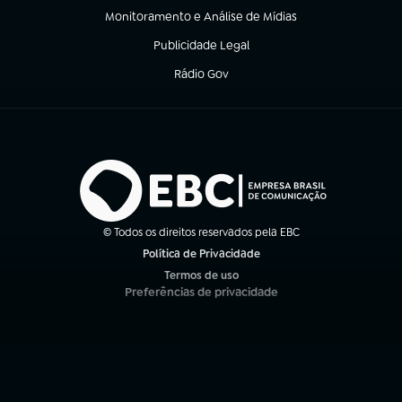
Monitoramento e Análise de Mídias
(abre em nova aba)
Publicidade Legal
(abre em nova aba)
Rádio Gov
(abre em nova aba)
© Todos os direitos reservados pela EBC
Política de Privacidade
(abre em nova aba)
Termos de uso
(abre em nova aba)
Preferências de privacidade